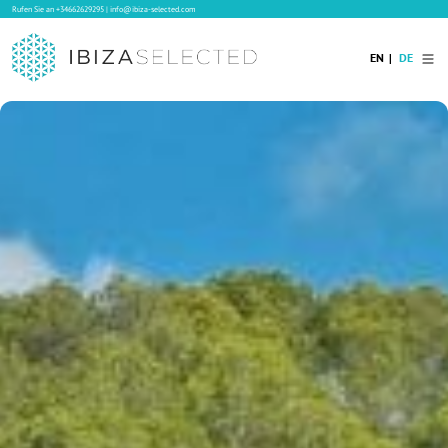
Rufen Sie an
+34662629295
|
info@ibiza-selected.com
EN
DE
Home
Ibiza Villas
Langzeitvermietung auf Ibiza
Hotels
Verkauf
Blog
Services
Kontakt