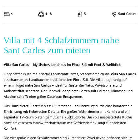
4
4 - 8
3
Sant Carles
Villa mit 4 Schlafzimmern nahe
Sant Carles zum mieten
Villa San Carlos – Idyllisches Landhaus im Finca-Stil mit Pool & Weitblick
Eingebettet in die malerische Landschaft Ibizas, präsentiert sich die
Villa San Carlos
als charmantes Landhaus im traditionellen Finca-Stil. Die Villa liegt ruhig auf
einem Hügel nahe San Carlos – ideal für Gäste, die Natur, Privatsphäre und
Authentizität schätzen. Der liebevoll angelegte Garten mit Palmen, Mimosen und
Akazien schafft eine grüne Oase zum Entspannen.
Das Haus bietet Platz für bis zu 8 Personen und überzeugt durch eine komfortable
Einrichtung mit liebevollen Details. Ein großes Wohnzimmer mit Kamin und ein
separater TV-Raum bieten gemütliche Rückzugsorte. Die voll ausgestattete Küche
samt praktischem Hauswirtschaftsraum mit Gefrierschrank sorgt für höchsten
Komfort.
Die vier großzügigen Schlafzimmer sind klimatisiert. Zwei davon befinden sich im