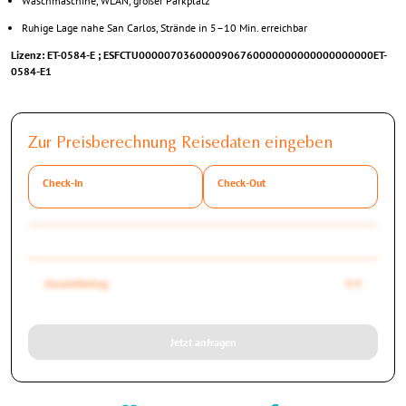
Waschmaschine, WLAN, großer Parkplatz
Ruhige Lage nahe San Carlos, Strände in 5–10 Min. erreichbar
Lizenz: ET-0584-E ; ESFCTU0000070360000906760000000000000000000ET-
0584-E1
Zur Preisberechnung Reisedaten eingeben
Check-In
Check-Out
Gesamtbetrag
0 €
Jetzt anfragen