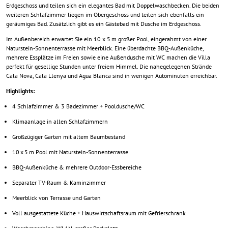
Erdgeschoss und teilen sich ein elegantes Bad mit Doppelwaschbecken. Die beiden
weiteren Schlafzimmer liegen im Obergeschoss und teilen sich ebenfalls ein
geräumiges Bad. Zusätzlich gibt es ein Gästebad mit Dusche im Erdgeschoss.
Im Außenbereich erwartet Sie ein 10 x 5 m großer Pool, eingerahmt von einer
Naturstein-Sonnenterrasse mit Meerblick. Eine überdachte BBQ-Außenküche,
mehrere Essplätze im Freien sowie eine Außendusche mit WC machen die Villa
perfekt für gesellige Stunden unter freiem Himmel. Die nahegelegenen Strände
Cala Nova, Cala Llenya und Agua Blanca sind in wenigen Autominuten erreichbar.
Highlights:
4 Schlafzimmer & 3 Badezimmer + Pooldusche/WC
Klimaanlage in allen Schlafzimmern
Großzügiger Garten mit altem Baumbestand
10 x 5 m Pool mit Naturstein-Sonnenterrasse
BBQ-Außenküche & mehrere Outdoor-Essbereiche
Separater TV-Raum & Kaminzimmer
Meerblick von Terrasse und Garten
Voll ausgestattete Küche + Hauswirtschaftsraum mit Gefrierschrank