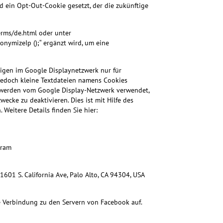
 ein Opt-Out-Cookie gesetzt, der die zukünftige
rms/de.html oder unter
onymizeIp ();“ ergänzt wird, um eine
igen im Google Displaynetzwerk nur für
jedoch kleine Textdateien namens Cookies
s werden vom Google Display-Netzwerk verwendet,
ecke zu deaktivieren. Dies ist mit Hilfe des
Weitere Details finden Sie hier:
gram
601 S. California Ave, Palo Alto, CA 94304, USA
e Verbindung zu den Servern von Facebook auf.