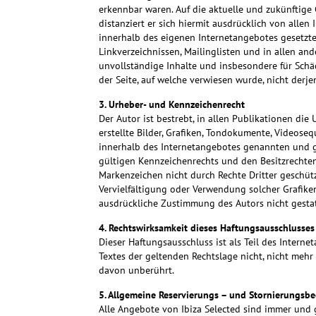
erkennbar waren. Auf die aktuelle und zukünftige G
distanziert er sich hiermit ausdrücklich von allen 
innerhalb des eigenen Internetangebotes gesetzte
Linkverzeichnissen, Mailinglisten und in allen and
unvollständige Inhalte und insbesondere für Schä
der Seite, auf welche verwiesen wurde, nicht derjen
3. Urheber- und Kennzeichenrecht
Der Autor ist bestrebt, in allen Publikationen di
erstellte Bilder, Grafiken, Tondokumente, Videose
innerhalb des Internetangebotes genannten und g
gültigen Kennzeichenrechts und den Besitzrechten
Markenzeichen nicht durch Rechte Dritter geschützt
Vervielfältigung oder Verwendung solcher Grafik
ausdrückliche Zustimmung des Autors nicht gestat
4. Rechtswirksamkeit dieses Haftungsausschlusses
Dieser Haftungsausschluss ist als Teil des Intern
Textes der geltenden Rechtslage nicht, nicht mehr 
davon unberührt.
5. Allgemeine Reservierungs – und Stornierungsb
Alle Angebote von Ibiza Selected sind immer und 