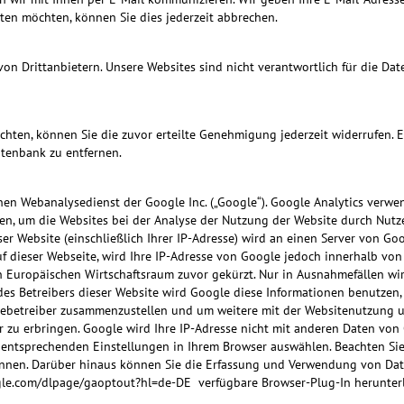
ten möchten, können Sie dies jederzeit abbrechen.
on Drittanbietern. Unsere Websites sind nicht verantwortlich für die D
hten, können Sie die zuvor erteilte Genehmigung jederzeit widerrufen. E
atenbank zu entfernen.
en Webanalysedienst der Google Inc. („Google“). Google Analytics verwen
en, um die Websites bei der Analyse der Nutzung der Website durch Nutze
r Website (einschließlich Ihrer IP-Adresse) wird an einen Server von Go
uf dieser Webseite, wird Ihre IP-Adresse von Google jedoch innerhalb vo
uropäischen Wirtschaftsraum zuvor gekürzt. Nur in Ausnahmefällen wird
des Betreibers dieser Website wird Google diese Informationen benutzen
sitebetreiber zusammenzustellen und um weitere mit der Websitenutzung
zu erbringen. Google wird Ihre IP-Adresse nicht mit anderen Daten von
entsprechenden Einstellungen in Ihrem Browser auswählen. Beachten Sie 
önnen. Darüber hinaus können Sie die Erfassung und Verwendung von Dat
ogle.com/dlpage/gaoptout?hl=de-DE
verfügbare Browser-Plug-In herunterl