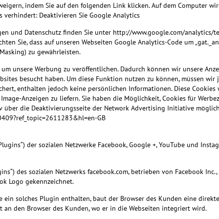
eigern, indem Sie auf den folgenden Link klicken. Auf dem Computer wird
 verhindert: Deaktivieren Sie Google Analytics
n und Datenschutz finden Sie unter http://www.google.com/analytics/te
eachten Sie, dass auf unseren Webseiten Google Analytics-Code um „gat._an
-Masking) zu gewährleisten.
 um unsere Werbung zu veröffentlichen. Dadurch können wir unsere Anze
ebsites besucht haben. Um diese Funktion nutzen zu können, müssen wir 
chert, enthalten jedoch keine persönlichen Informationen. Diese Cookie
mage-Anzeigen zu liefern. Sie haben die Möglichkeit, Cookies für Werbezw
über die Deaktivierungsseite der Network Advertising Initiative möglich. 
700409?ref_topic=2611283&hl=en-GB
Plugins“) der sozialen Netzwerke Facebook, Google +, YouTube und Insta
ns“) des sozialen Netzwerks facebook.com, betrieben von Facebook Inc., 1
ook Logo gekennzeichnet.
e ein solches Plugin enthalten, baut der Browser des Kunden eine direkt
t an den Browser des Kunden, wo er in die Webseiten integriert wird.