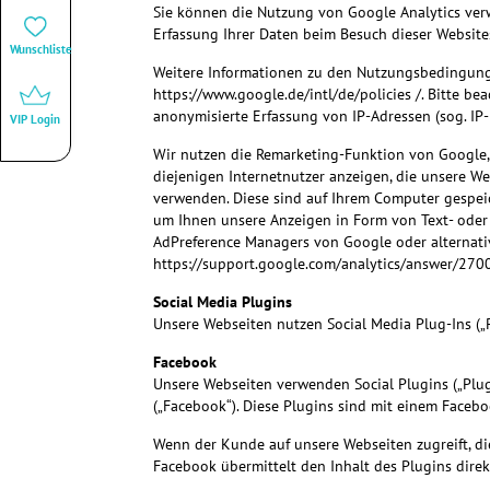
Sie können die Nutzung von Google Analytics verw
Erfassung Ihrer Daten beim Besuch dieser Websites
Wunschliste
Weitere Informationen zu den Nutzungsbedingunge
https://www.google.de/intl/de/policies /. Bitte b
anonymisierte Erfassung von IP-Adressen (sog. IP
VIP Login
Wir nutzen die Remarketing-Funktion von Google,
diejenigen Internetnutzer anzeigen, die unsere W
verwenden. Diese sind auf Ihrem Computer gespei
um Ihnen unsere Anzeigen in Form von Text- oder I
AdPreference Managers von Google oder alternativ 
https://support.google.com/analytics/answer/2
Social Media Plugins
Unsere Webseiten nutzen Social Media Plug-Ins („
Facebook
Unsere Webseiten verwenden Social Plugins („Plugi
(„Facebook“). Diese Plugins sind mit einem Faceb
Wenn der Kunde auf unsere Webseiten zugreift, di
Facebook übermittelt den Inhalt des Plugins direk