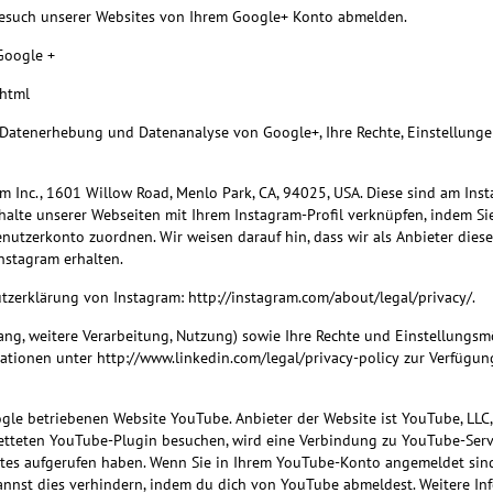
Besuch unserer Websites von Ihrem Google+ Konto abmelden.
Google +
.html
Datenerhebung und Datenanalyse von Google+, Ihre Rechte, Einstellunge
 Inc., 1601 Willow Road, Menlo Park, CA, 94025, USA. Diese sind am Ins
halte unserer Webseiten mit Ihrem Instagram-Profil verknüpfen, indem Si
utzerkonto zuordnen. Wir weisen darauf hin, dass wir als Anbieter diese
nstagram erhalten.
tzerklärung von Instagram: http://instagram.com/about/legal/privacy/.
ang, weitere Verarbeitung, Nutzung) sowie Ihre Rechte und Einstellungsm
mationen unter http://www.linkedin.com/legal/privacy-policy zur Verfügun
le betriebenen Website YouTube. Anbieter der Website ist YouTube, LLC,
tteten YouTube-Plugin besuchen, wird eine Verbindung zu YouTube-Serve
ites aufgerufen haben. Wenn Sie in Ihrem YouTube-Konto angemeldet sind
 kannst dies verhindern, indem du dich von YouTube abmeldest. Weitere 