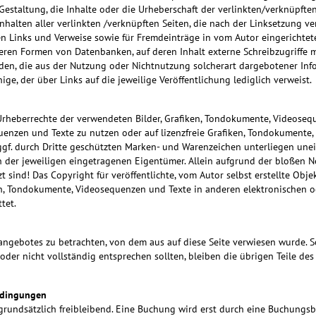
estaltung, die Inhalte oder die Urheberschaft der verlinkten/verknüpften 
Inhalten aller verlinkten /verknüpften Seiten, die nach der Linksetzung ve
n Links und Verweise sowie für Fremdeinträge in vom Autor eingerichtet
eren Formen von Datenbanken, auf deren Inhalt externe Schreibzugriffe mög
den, die aus der Nutzung oder Nichtnutzung solcherart dargebotener Infor
ige, der über Links auf die jeweilige Veröffentlichung lediglich verweist.
e Urheberrechte der verwendeten Bilder, Grafiken, Tondokumente, Videose
quenzen und Texte zu nutzen oder auf lizenzfreie Grafiken, Tondokumente,
gf. durch Dritte geschützten Marken- und Warenzeichen unterliegen un
 der jeweiligen eingetragenen Eigentümer. Allein aufgrund der bloßen Ne
 sind! Das Copyright für veröffentlichte, vom Autor selbst erstellte Objek
en, Tondokumente, Videosequenzen und Texte in anderen elektronischen o
tet.
etangebotes zu betrachten, von dem aus auf diese Seite verwiesen wurde. 
oder nicht vollständig entsprechen sollten, bleiben die übrigen Teile de
edingungen
grundsätzlich freibleibend. Eine Buchung wird erst durch eine Buchungsb