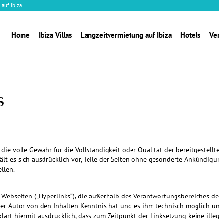
 auf Ibiza
Home
Ibiza Villas
Langzeitvermietung auf Ibiza
Hotels
Ve
s
die volle Gewähr für die Vollständigkeit oder Qualität der bereitgestell
lt es sich ausdrücklich vor, Teile der Seiten ohne gesonderte Ankündigu
llen.
 Webseiten („Hyperlinks“), die außerhalb des Verantwortungsbereiches de
m der Autor von den Inhalten Kenntnis hat und es ihm technisch möglich u
klärt hiermit ausdrücklich, dass zum Zeitpunkt der Linksetzung keine ille