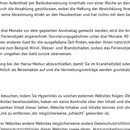
Ihren Aufenthalt per Banküberweisung innerhalb von einer Woche an den 
ch die Anzahlung geschlossen, wobei die Haftung der Abwichklung Ihres U
llt seine Abrechnung direkt an den Hausbesitzer und hat nichts mit dem 
s drei Monate vor dem geplanten Anreisetag gemacht werden, wird die An
Ferienobjekt angerechnet. Stornierungsgebühren unter drei Monate: 90 
nen anderen Gast für die ausgefallene Zeit finden, werden Ihnen natürli
ie zum Beispiel Wind-, Wasser- und Brandschäden, sodass das Ferienobjek
nen umgehen das Geld zurück überweisen.
rung bei der Hanse Merkur abzuschließen, damit Sie im Krankheitsfall od
rechtlich als Reisemakler auf und die Vermietungsverträge werden grundsät
besuchen, indem Sie Hyperlinks zu solchen externen Websites folgen. Ob
sites bereitzustellen, haben wir keine Kontrolle über den Inhalt und die
esamten Inhalt dieser Seiten. Website-Inhaber und Inhalte können sich
Link zu entfernen, der möglicherweise „schlecht“ geworden ist.
erer Websites andere Websites möglicherweise andere Datenschutzrichtli
e Datenschutzrichtlinien dieser Websites sowie deren „Nutzungsbedingunge