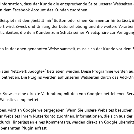
Information, dass der Kunde die entsprechende Seite unserer Webseiten 
en dem Facebook-Account des Kunden zuordnen.
Beispiel mit dem „Gefällt mir“ Button oder einen Kommentar hinterlässt, 
hert wird. Zweck und Umfang der Datenerhebung und die weitere Verarb
lichkeiten, die dem Kunden zum Schutz seiner Privatsphäre zur Verfügu
en in der oben genannten Weise sammelt, muss sich der Kunde vor dem 
ialen Netzwerk „Google+“ betrieben werden. Diese Programme werden aus
) betrieben. Die Plugins werden auf unseren Webseiten durch das Add-On
hr Browser eine direkte Verbindung mit den von Google+ betriebenen Serv
Websites eingebettet.
haben, wird an Google weitergegeben. Wenn Sie unsere Websites besuchen
 Websites Ihrem Nutzerkonto zuordnen. Informationen, die sich aus der
r durch Hinterlassen eines Kommentars), werden direkt an Google übermit
 benannten Plugin erfasst.