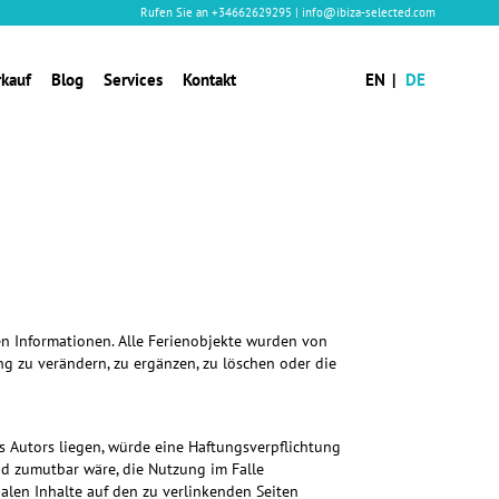
Rufen Sie an
+34662629295
|
info@ibiza-selected.com
rkauf
Blog
Services
Kontakt
EN
DE
ten Informationen. Alle Ferienobjekte wurden von
ng zu verändern, zu ergänzen, zu löschen oder die
s Autors liegen, würde eine Haftungsverpflichtung
nd zumutbar wäre, die Nutzung im Falle
galen Inhalte auf den zu verlinkenden Seiten