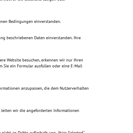
tenen Bedingungen einverstanden.
rung beschriebenen Daten einverstanden. Ihre
re Website besuchen, erkennen wir nur Ihren
m Sie ein Formular ausfüllen oder eine E-Mail
formationen anzupassen, die dem Nutzerverhalten
 leiten wir die angeforderten Informationen
nicht an Dritte außerhalb von „Ibiza Selected“