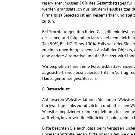
reservieren, müssen 50% des Gesamtbetrages für 
werden grundsätzlich nur mit dem Hausbesitzer dur
Firma Ibiza Selected ist ein Reisemarkler und ste
zu tun.
Bei Stornierungen durch den Gast, die mindesten
desselben und folgendem Jahres bei dem gleichen 
Tag 90%, Bei NO-Show 100%. Falls wir oder Sie ei
zu einen unvorhergesehenen Ausfall der Objekts, w
eine andere Alternative und der Besitzer wird ih
Wir empfehlen Ihnen eine Reiserücktrittsversiche
abgesichert sind. Ibiza Selected tritt im Vertrag 
Hauseigentümer geschlossen.
6. Datenschutz:
Auf unseren Websites können Sie andere Websites 
hochwertige Links zu nützlichen und ethischen Web
Websites implizieren keine Empfehlung für den g
auftreten, bevor wir die Möglichkeit haben, einen 
Bitte beachten Sie auch, dass beim Verlassen uns
unserer Kontrolle liegen. Bitte überprüfen Sie di