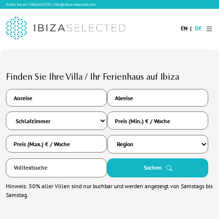
Rufen Sie an
+34662629295
|
info@ibiza-selected.com
EN
DE
Home
Finden Sie Ihre Villa / Ihr Ferienhaus auf Ibiza
Ibiza Villas
Langzeitvermietung auf Ibiza
Anreise
Abreise
Hotels
Preis (Min.) € / Woche
Verkauf
Preis (Max.) € / Woche
Blog
Services
Suchen
Kontakt
Hinweis: 50% aller Villen sind nur buchbar und werden angezeigt von Samstags bis
Samstag.