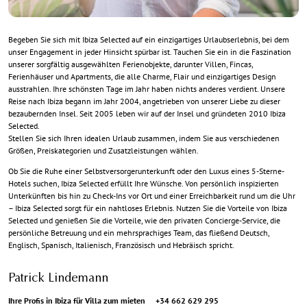
Begeben Sie sich mit Ibiza Selected auf ein einzigartiges Urlaubserlebnis, bei dem
unser Engagement in jeder Hinsicht spürbar ist. Tauchen Sie ein in die Faszination
unserer sorgfältig ausgewählten Ferienobjekte, darunter Villen, Fincas,
Ferienhäuser und Apartments, die alle Charme, Flair und einzigartiges Design
ausstrahlen. Ihre schönsten Tage im Jahr haben nichts anderes verdient. Unsere
Reise nach Ibiza begann im Jahr 2004, angetrieben von unserer Liebe zu dieser
bezaubernden Insel. Seit 2005 leben wir auf der Insel und gründeten 2010 Ibiza
Selected.
Stellen Sie sich Ihren idealen Urlaub zusammen, indem Sie aus verschiedenen
Größen, Preiskategorien und Zusatzleistungen wählen.
Ob Sie die Ruhe einer Selbstversorgerunterkunft oder den Luxus eines 5-Sterne-
Hotels suchen, Ibiza Selected erfüllt Ihre Wünsche. Von persönlich inspizierten
Unterkünften bis hin zu Check-Ins vor Ort und einer Erreichbarkeit rund um die Uhr
– Ibiza Selected sorgt für ein nahtloses Erlebnis. Nutzen Sie die Vorteile von Ibiza
Selected und genießen Sie die Vorteile, wie den privaten Concierge-Service, die
persönliche Betreuung und ein mehrsprachiges Team, das fließend Deutsch,
Englisch, Spanisch, Italienisch, Französisch und Hebräisch spricht.
Patrick Lindemann
Ihre Profis in Ibiza für Villa zum mieten
+34 662 629 295