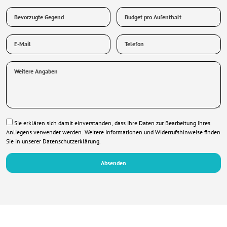
Bevorzugte
Budget
Gegend
pro
Aufenthalt
E-
Telefon
Mail
*
*
Weitere
Angaben
Datenschutz
Sie erklären sich damit einverstanden, dass Ihre Daten zur Bearbeitung Ihres
*
Anliegens verwendet werden. Weitere Informationen und Widerrufshinweise finden
Sie in unserer
Datenschutzerklärung
.
Absenden