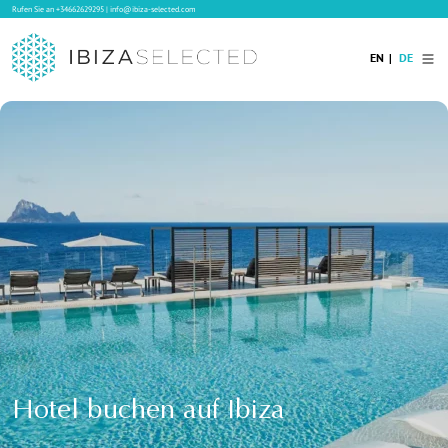
Rufen Sie an
+34662629295
|
info@ibiza-selected.com
EN
DE
Home
Ibiza Villas
Langzeitvermietung auf Ibiza
Hotels
Verkauf
Blog
Services
Kontakt
Hotel buchen auf Ibiza