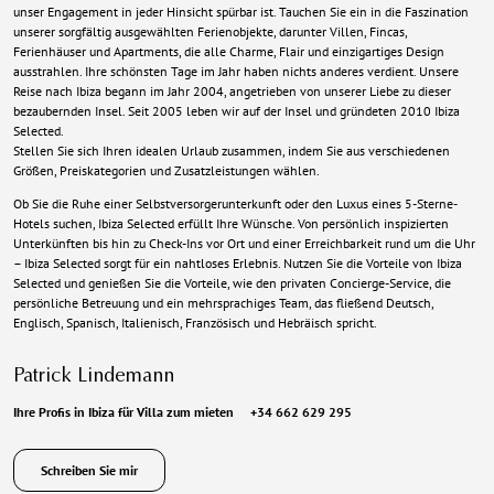
unser Engagement in jeder Hinsicht spürbar ist. Tauchen Sie ein in die Faszination
unserer sorgfältig ausgewählten Ferienobjekte, darunter Villen, Fincas,
Ferienhäuser und Apartments, die alle Charme, Flair und einzigartiges Design
ausstrahlen. Ihre schönsten Tage im Jahr haben nichts anderes verdient. Unsere
Reise nach Ibiza begann im Jahr 2004, angetrieben von unserer Liebe zu dieser
bezaubernden Insel. Seit 2005 leben wir auf der Insel und gründeten 2010 Ibiza
Selected.
Stellen Sie sich Ihren idealen Urlaub zusammen, indem Sie aus verschiedenen
Größen, Preiskategorien und Zusatzleistungen wählen.
Ob Sie die Ruhe einer Selbstversorgerunterkunft oder den Luxus eines 5-Sterne-
Hotels suchen, Ibiza Selected erfüllt Ihre Wünsche. Von persönlich inspizierten
Unterkünften bis hin zu Check-Ins vor Ort und einer Erreichbarkeit rund um die Uhr
– Ibiza Selected sorgt für ein nahtloses Erlebnis. Nutzen Sie die Vorteile von Ibiza
Selected und genießen Sie die Vorteile, wie den privaten Concierge-Service, die
persönliche Betreuung und ein mehrsprachiges Team, das fließend Deutsch,
Englisch, Spanisch, Italienisch, Französisch und Hebräisch spricht.
Patrick Lindemann
Ihre Profis in Ibiza für Villa zum mieten
+34 662 629 295
Schreiben Sie mir