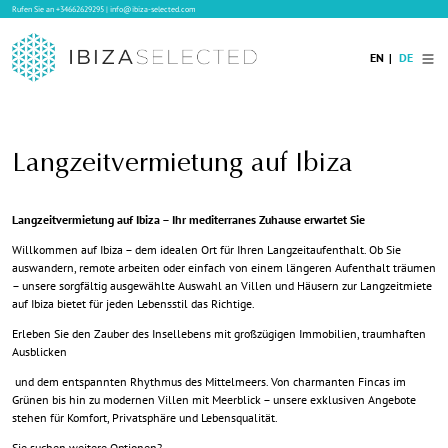
Rufen Sie an
+34662629295
|
info@ibiza-selected.com
EN
DE
Home
Langzeitvermietung auf Ibiza
Ibiza Villas
Langzeitvermietung auf Ibiza
Langzeitvermietung auf Ibiza – Ihr mediterranes Zuhause erwartet Sie
Hotels
Willkommen auf Ibiza – dem idealen Ort für Ihren Langzeitaufenthalt. Ob Sie
auswandern, remote arbeiten oder einfach von einem längeren Aufenthalt träumen
Verkauf
– unsere sorgfältig ausgewählte Auswahl an Villen und Häusern zur Langzeitmiete
auf Ibiza bietet für jeden Lebensstil das Richtige.
Blog
Erleben Sie den Zauber des Insellebens mit großzügigen Immobilien, traumhaften
Services
Ausblicken
Kontakt
und dem entspannten Rhythmus des Mittelmeers. Von charmanten Fincas im
Grünen bis hin zu modernen Villen mit Meerblick – unsere exklusiven Angebote
stehen für Komfort, Privatsphäre und Lebensqualität.
Sie suchen weitere Optionen?