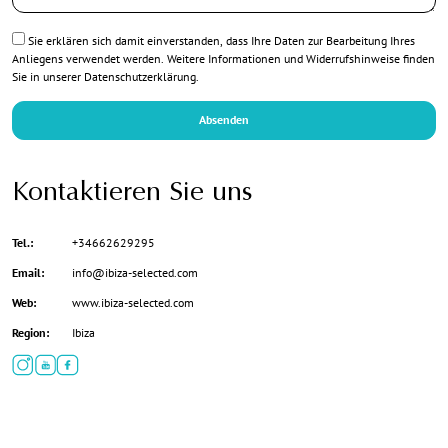
Datenschutz
Sie erklären sich damit einverstanden, dass Ihre Daten zur Bearbeitung Ihres
*
Anliegens verwendet werden. Weitere Informationen und Widerrufshinweise finden
Sie in unserer
Datenschutzerklärung
.
Absenden
Kontaktieren Sie uns
Tel.:
+34662629295
Email:
info@ibiza-selected.com
Web:
www.ibiza-selected.com
Region:
Ibiza