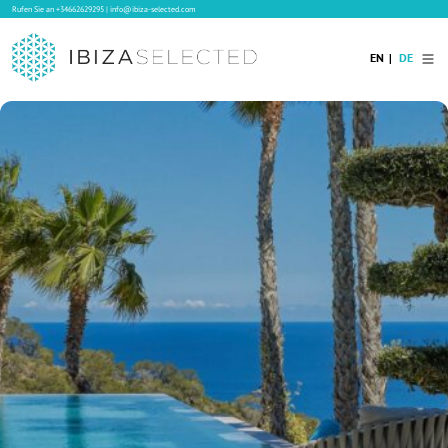
Rufen Sie an
+34662629295
|
info@ibiza-selected.com
EN
DE
Home
Ibiza Villas
Langzeitvermietung auf Ibiza
Hotels
Verkauf
Blog
Services
Kontakt