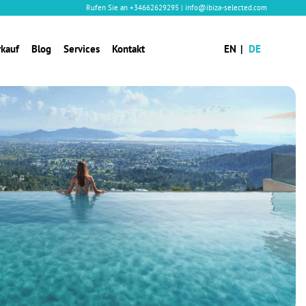
Rufen Sie an
+34662629295
|
info@ibiza-selected.com
rkauf
Blog
Services
Kontakt
EN
DE