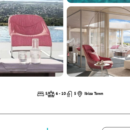
5
6 - 10
5
Ibiza Town