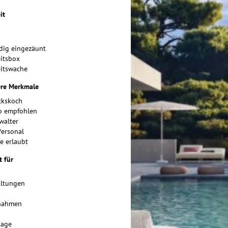
it
dig eingezäunt
itsbox
eitswache
re Merkmale
ckskoch
o empfohlen
walter
Personal
e erlaubt
 für
altungen
n
nahmen
tage