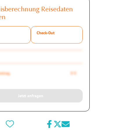
eisberechnung Reisedaten
en
Check-Out
etrag
0 €
Jetzt anfragen