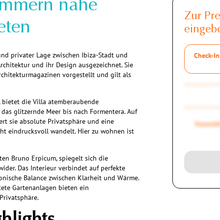
zimmern nahe
Zur Pr
eten
eingeb
und privater Lage zwischen Ibiza-Stadt und
Check-In
chitektur und ihr Design ausgezeichnet. Sie
hitekturmagazinen vorgestellt und gilt als
 bietet die Villa atemberaubende
 das glitzernde Meer bis nach Formentera. Auf
rt sie absolute Privatsphäre und eine
Gesamtb
ht eindrucksvoll wandelt. Hier zu wohnen ist
en Bruno Erpicum, spiegelt sich die
wider. Das Interieur verbindet auf perfekte
onische Balance zwischen Klarheit und Wärme.
tete Gartenanlagen bieten ein
Privatsphäre.