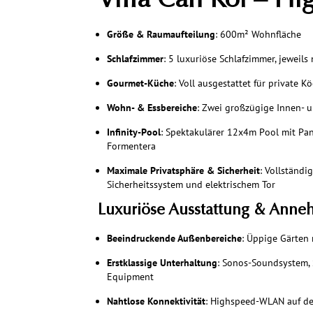
Villa Can Koi – Hig
Größe & Raumaufteilung
: 600m² Wohnfläche
Schlafzimmer
: 5 luxuriöse Schlafzimmer, jeweil
Gourmet-Küche
: Voll ausgestattet für private K
Wohn- & Essbereiche
: Zwei großzügige Innen-
Infinity-Pool
: Spektakulärer 12x4m Pool mit Pan
Formentera
Maximale Privatsphäre & Sicherheit
: Vollständ
Sicherheitssystem und elektrischem Tor
Luxuriöse Ausstattung & Anne
Beeindruckende Außenbereiche
: Üppige Gärten
Erstklassige Unterhaltung
: Sonos-Soundsystem, S
Equipment
Nahtlose Konnektivität
: Highspeed-WLAN auf d