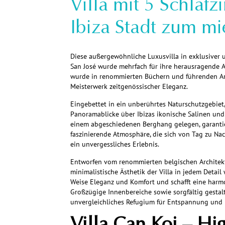
Villa mit 5 Schlaf
Ibiza Stadt zum mi
Diese außergewöhnliche Luxusvilla in exklusiver 
San José wurde mehrfach für ihre herausragende Ar
wurde in renommierten Büchern und führenden Arc
Meisterwerk zeitgenössischer Eleganz.
Eingebettet in ein unberührtes Naturschutzgebiet,
Panoramablicke über Ibizas ikonische Salinen und
einem abgeschiedenen Berghang gelegen, garantie
faszinierende Atmosphäre, die sich von Tag zu Nac
ein unvergessliches Erlebnis.
Entworfen vom renommierten belgischen Architekt
minimalistische Ästhetik der Villa in jedem Detail 
Weise Eleganz und Komfort und schafft eine harm
Großzügige Innenbereiche sowie sorgfältig gestal
unvergleichliches Refugium für Entspannung und 