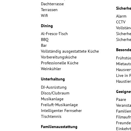
Dachterrasse
Sicherhe
Terrassen
Wifi
Alarm
CCTV
Dining
Vollstän
Al-Fresco-Tisch
Sicherhe
BBQ
Sicherh
Bar
Besonde
Vollständig ausgestattete Küche
Vorbereitungsküche
Frühstü
Professionelle Küche
Mietaut
Weinkühler
Hausver
Live in 
Unterhaltung
Haustier
DJ-Ausrüstung
Geeignet
Disco/Clubraum
Musikanlage
Paare
Freiluft-Musikanlage
Veranst
Intelligenter Fernseher
Familie
Tischtennis
Filmauf
Freunde
Familienausstattung
Einkehr