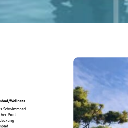
bad/Wellness
es Schwimmbad
cher Pool
deckung
mbad