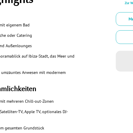
hlights
Zur W
Me
s mit eigenem Bad
öche oder Catering
 und Außenlounges
oramablick auf Ibiza-Stadt, das Meer und
ig umzäuntes Anwesen mit modernem
hmlichkeiten
 mit mehreren Chill-out-Zonen
atelliten-TV, Apple TV, optionales DJ-
em gesamten Grundstück