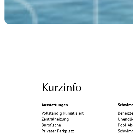
Kurzinfo
Ausstattungen
Schwimm
Vollständig klimatisiert
Beheizt
Zentralheizung
Unendli
Bürofläche
Pool-Ab
Privater Parkplatz
Schwim