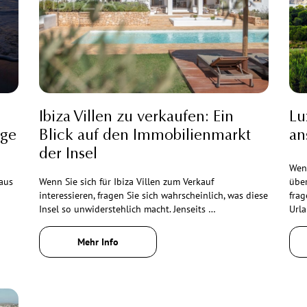
e
Ibiza Villen zu verkaufen: Ein
Lu
nge
Blick auf den Immobilienmarkt
an
der Insel
Wenn
aus
Wenn Sie sich für Ibiza Villen zum Verkauf
über
interessieren, fragen Sie sich wahrscheinlich, was diese
frag
Insel so unwiderstehlich macht. Jenseits …
Url
Mehr Info