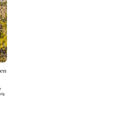
ren
r
olg