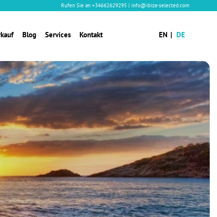
Rufen Sie an
+34662629295
|
info@ibiza-selected.com
rkauf
Blog
Services
Kontakt
EN
DE