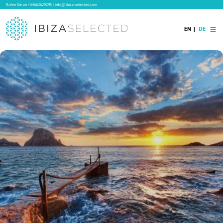
Rufen Sie an
+34662629295
|
info@ibiza-selected.com
EN
DE
Home
Ibiza Villas
Langzeitvermietung auf Ibiza
Hotels
Verkauf
Blog
Services
Kontakt