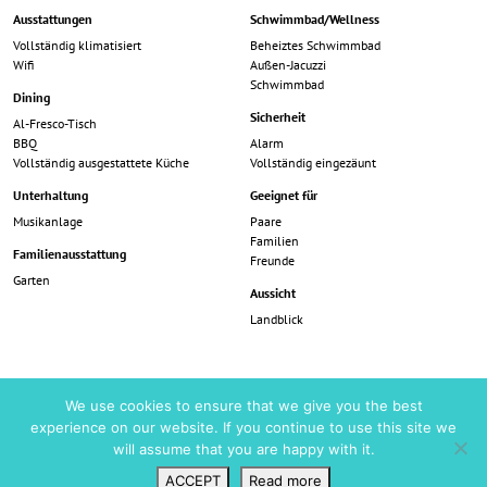
Ausstattungen
Schwimmbad/Wellness
Vollständig klimatisiert
Beheiztes Schwimmbad
Wifi
Außen-Jacuzzi
Schwimmbad
Dining
Sicherheit
Al-Fresco-Tisch
BBQ
Alarm
Vollständig ausgestattete Küche
Vollständig eingezäunt
Unterhaltung
Geeignet für
Musikanlage
Paare
Familien
Familienausstattung
Freunde
Garten
Aussicht
Landblick
Preise
We use cookies to ensure that we give you the best
experience on our website. If you continue to use this site we
will assume that you are happy with it.
Reisedaten
Price (per week)
Preis (pro Nacht)
ACCEPT
Read more
01 April - 01 Mai
4.270 €
610 €