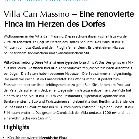
Villa Can Massino
– Eine renovierte
Finca im Herzen des Dorfes
Willkommen in der Villa Can Massino. Dieses schöne ibizenkische Haus wurde
kürzlich renoviert. Es liegt im Herzen des Dorfes San Jordi. Das Haus ist nur 10
Minuten von Ibiza-Stadt und dem Flughafen entfernt. Es bietet einen Mix aus
balinesischem, böhmischem und skandinavischem Stil.
Villa-Beschreibung
Diese Villa ist eine typische Ibiza „Finca“. Das Design ist ein Mix
aus drei Stilen. Sie finden hier alle Annehmlichkeiten, die Sie für Ihren Aufenthalt
benötigen. Die Betten haben bequeme Matratzen. Die Badezimmer sind geräumig.
Die moderne Küche ist voll ausgestattet. Das Wohnzimmer ist perfekt zum
Entspannen oder um Ihre Lieblingsmedien zu genießen. Sie können am Pool, auf
der Veranda, auf einem Bett, einer Liege oder im Jacuzzi entspannen. Die Villa hat
eine tolle Lage. Sie ist nur 200 m von Restaurants, Supermarkt, Apotheke und
Banken entfernt. Bus- und Taxistationen sind ebenfalls dort. Berühmte Strände wie
Salinas und Es Cavallet sind nur 10 Autominuten entfernt. Playa d’en Bossa ist nur
5 Minuten entfernt. Das gesamte Grundstück der Villa umfasst 1200 m² und hat
eine Wohnfläche von 165 m².
Highlights
Kürzlich renovierte ibizenkische Finca