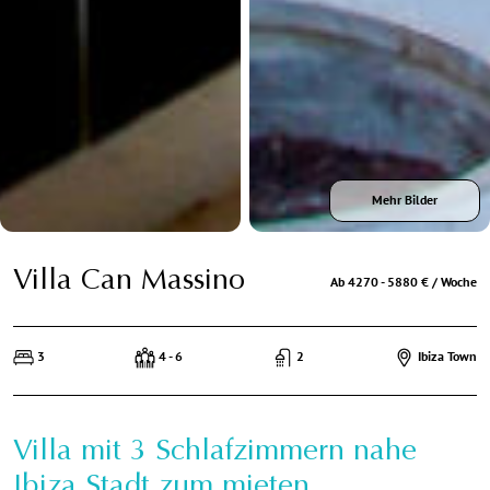
Mehr Bilder
Villa Can Massino
Ab 4270 - 5880 € / Woche
3
4 - 6
2
Ibiza Town
Villa mit 3 Schlafzimmern nahe
Ibiza Stadt zum mieten