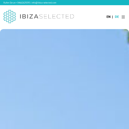
Rufen Sie an
+34662629295
|
info@ibiza-selected.com
EN
DE
Home
Ibiza Villas
Langzeitvermietung auf Ibiza
Hotels
Verkauf
Blog
Services
Kontakt