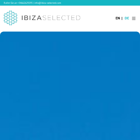
Rufen Sie an
+34662629295
|
info@ibiza-selected.com
EN
DE
Home
Ibiza Villas
Langzeitvermietung auf Ibiza
Hotels
Verkauf
Blog
Services
Kontakt