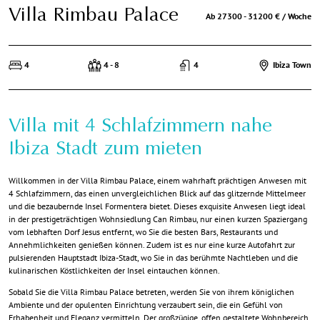
Villa Rimbau Palace
Ab 27300 - 31200 € / Woche
4
4 - 8
4
Ibiza Town
Villa mit 4 Schlafzimmern nahe
Ibiza Stadt zum mieten
Willkommen in der Villa Rimbau Palace, einem wahrhaft prächtigen Anwesen mit
4 Schlafzimmern, das einen unvergleichlichen Blick auf das glitzernde Mittelmeer
und die bezaubernde Insel Formentera bietet. Dieses exquisite Anwesen liegt ideal
in der prestigeträchtigen Wohnsiedlung Can Rimbau, nur einen kurzen Spaziergang
vom lebhaften Dorf Jesus entfernt, wo Sie die besten Bars, Restaurants und
Annehmlichkeiten genießen können. Zudem ist es nur eine kurze Autofahrt zur
pulsierenden Hauptstadt Ibiza-Stadt, wo Sie in das berühmte Nachtleben und die
kulinarischen Köstlichkeiten der Insel eintauchen können.
Sobald Sie die Villa Rimbau Palace betreten, werden Sie von ihrem königlichen
Ambiente und der opulenten Einrichtung verzaubert sein, die ein Gefühl von
Erhabenheit und Eleganz vermitteln. Der großzügige, offen gestaltete Wohnbereich