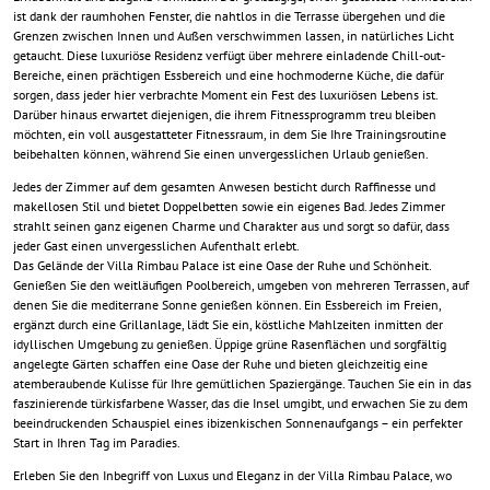
ist dank der raumhohen Fenster, die nahtlos in die Terrasse übergehen und die
Grenzen zwischen Innen und Außen verschwimmen lassen, in natürliches Licht
getaucht. Diese luxuriöse Residenz verfügt über mehrere einladende Chill-out-
Bereiche, einen prächtigen Essbereich und eine hochmoderne Küche, die dafür
sorgen, dass jeder hier verbrachte Moment ein Fest des luxuriösen Lebens ist.
Darüber hinaus erwartet diejenigen, die ihrem Fitnessprogramm treu bleiben
möchten, ein voll ausgestatteter Fitnessraum, in dem Sie Ihre Trainingsroutine
beibehalten können, während Sie einen unvergesslichen Urlaub genießen.
Jedes der Zimmer auf dem gesamten Anwesen besticht durch Raffinesse und
makellosen Stil und bietet Doppelbetten sowie ein eigenes Bad. Jedes Zimmer
strahlt seinen ganz eigenen Charme und Charakter aus und sorgt so dafür, dass
jeder Gast einen unvergesslichen Aufenthalt erlebt.
Das Gelände der Villa Rimbau Palace ist eine Oase der Ruhe und Schönheit.
Genießen Sie den weitläufigen Poolbereich, umgeben von mehreren Terrassen, auf
denen Sie die mediterrane Sonne genießen können. Ein Essbereich im Freien,
ergänzt durch eine Grillanlage, lädt Sie ein, köstliche Mahlzeiten inmitten der
idyllischen Umgebung zu genießen. Üppige grüne Rasenflächen und sorgfältig
angelegte Gärten schaffen eine Oase der Ruhe und bieten gleichzeitig eine
atemberaubende Kulisse für Ihre gemütlichen Spaziergänge. Tauchen Sie ein in das
faszinierende türkisfarbene Wasser, das die Insel umgibt, und erwachen Sie zu dem
beeindruckenden Schauspiel eines ibizenkischen Sonnenaufgangs – ein perfekter
Start in Ihren Tag im Paradies.
Erleben Sie den Inbegriff von Luxus und Eleganz in der Villa Rimbau Palace, wo