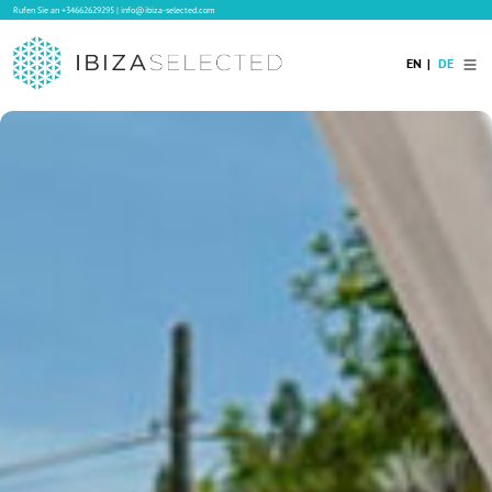
Rufen Sie an
+34662629295
|
info@ibiza-selected.com
EN
DE
Home
Ibiza Villas
Langzeitvermietung auf Ibiza
Hotels
Verkauf
Blog
Services
Kontakt