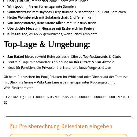
Pool (10 x 6 m)
mit flacher Zone – perfekt für Kinder
Whirlpool
im Freien für entspannte Stunden
Sonnenterrasse mit Daybeds
, Liegestühlen & schattigen Chill-out-Bereichen
Heller Wohnbereich
mit Sofalandschaft & offenem Kamin
Voll ausgestattete, farbenfrohe Küche
mit Frühstückstisch
Überdachte Mezzanin-Terrasse
mit Essbereich im Freien
Klimaanlage
, WLAN & gemütliches, wohnliches Ambiente
Top-Lage & Umgebung:
San Rafael
bietet sowohl Ruhe als auch Nähe zu
Top-Restaurants & Clubs
Zentrale Lage mit schneller Anbindung an
Ibiza-Stadt & San Antonio
Ideal für Familien, die Privatsphäre, Natur und kurze Wege schätzen
Ob beim Plantschen im Pool, Relaxen im Whirlpool oder Dinner auf der Terrasse
mit Blick ins Grüne –
Villa Can Jane
ist ein entspannter Rückzugsort mit
Wohlfühlcharakter.
ETV 1861 E ; ESFCTU000007037000585315000000000000000000ETV-1861-
E0
Zur Preisberechnung Reisedaten eingeben