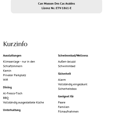
Can Musson Des Cas Arabins
Lizenz Nr.: ETV-1861-E
Kurzinfo
Ausstattungen
Schwimmbad/Wellness
Klimaanlage - nur in den
Außen-Jacuzzi
Schlafzimmern
Schwimmbad
Kamin
Sicherheit
Privater Parkplatz
Wifi
Alarm
Vollständig eingezäunt
Dining
Sicherheitsbox
Al-Fresco-Tisch
Geeignet für
BBQ
Vollständig ausgestattete Küche
Paare
Familien
Unterhaltung
Filmaufnahmen