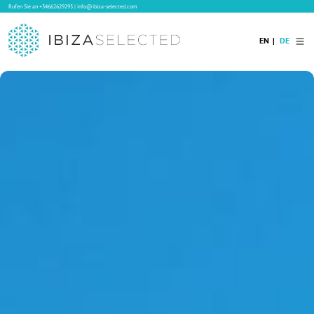
Rufen Sie an
+34662629295
|
info@ibiza-selected.com
EN
DE
Home
Ibiza Villas
Langzeitvermietung auf Ibiza
Hotels
Verkauf
Blog
Services
Kontakt