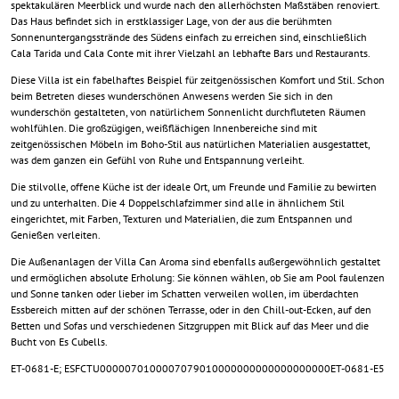
spektakulären Meerblick und wurde nach den allerhöchsten Maßstäben renoviert.
Das Haus befindet sich in erstklassiger Lage, von der aus die berühmten
Sonnenuntergangsstrände des Südens einfach zu erreichen sind, einschließlich
Cala Tarida und Cala Conte mit ihrer Vielzahl an lebhafte Bars und Restaurants.
Diese Villa ist ein fabelhaftes Beispiel für zeitgenössischen Komfort und Stil. Schon
beim Betreten dieses wunderschönen Anwesens werden Sie sich in den
wunderschön gestalteten, von natürlichem Sonnenlicht durchfluteten Räumen
wohlfühlen. Die großzügigen, weißflächigen Innenbereiche sind mit
zeitgenössischen Möbeln im Boho-Stil aus natürlichen Materialien ausgestattet,
was dem ganzen ein Gefühl von Ruhe und Entspannung verleiht.
Die stilvolle, offene Küche ist der ideale Ort, um Freunde und Familie zu bewirten
und zu unterhalten. Die 4 Doppelschlafzimmer sind alle in ähnlichem Stil
eingerichtet, mit Farben, Texturen und Materialien, die zum Entspannen und
Genießen verleiten.
Die Außenanlagen der Villa Can Aroma sind ebenfalls außergewöhnlich gestaltet
und ermöglichen absolute Erholung: Sie können wählen, ob Sie am Pool faulenzen
und Sonne tanken oder lieber im Schatten verweilen wollen, im überdachten
Essbereich mitten auf der schönen Terrasse, oder in den Chill-out-Ecken, auf den
Betten und Sofas und verschiedenen Sitzgruppen mit Blick auf das Meer und die
Bucht von Es Cubells.
ET-0681-E; ESFCTU0000070100007079010000000000000000000ET-0681-E5