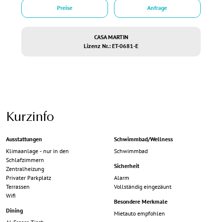
Preise
Anfrage
CASA MARTIN
Lizenz Nr.: ET-0681-E
Kurzinfo
Ausstattungen
Schwimmbad/Wellness
Klimaanlage - nur in den
Schwimmbad
Schlafzimmern
Sicherheit
Zentralheizung
Privater Parkplatz
Alarm
Terrassen
Vollständig eingezäunt
Wifi
Besondere Merkmale
Dining
Mietauto empfohlen