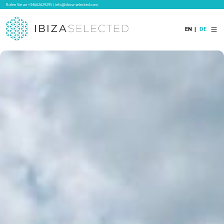
Rufen Sie an
+34662629295
|
info@ibiza-selected.com
EN
DE
Home
Ibiza Villas
Langzeitvermietung auf Ibiza
Hotels
Verkauf
Blog
Services
Kontakt