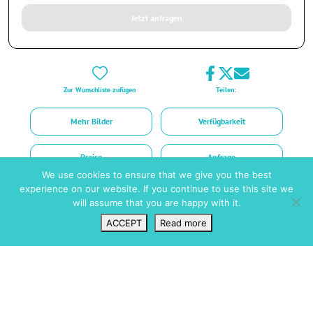
Jetzt anfragen
Zur Wunschliste zufügen
Teilen:
Mehr Bilder
Verfügbarkeit
Preise
Anfrage
We use cookies to ensure that we give you the best
experience on our website. If you continue to use this site we
Casa Domingo
will assume that you are happy with it.
Lizenz Nr.: ET-0581-E
ACCEPT
Read more
Wunschliste
VIP Login
Suchen
Karte
Kurzinfo