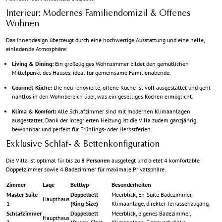
Interieur: Modernes Familiendomizil & Offenes
Wohnen
Das Innendesign überzeugt durch eine hochwertige Ausstattung und eine helle,
einladende Atmosphäre:
Living & Dining:
Ein großzügiges Wohnzimmer bildet den gemütlichen
Mittelpunkt des Hauses, ideal für gemeinsame Familienabende.
Gourmet-Küche:
Die neu renovierte, offene Küche ist voll ausgestattet und geht
nahtlos in den Wohnbereich über, was ein geselliges Kochen ermöglicht.
Klima & Komfort:
Alle Schlafzimmer sind mit modernen Klimaanlagen
ausgestattet. Dank der integrierten Heizung ist die Villa zudem ganzjährig
bewohnbar und perfekt für Frühlings- oder Herbstferien.
Exklusive Schlaf- & Bettenkonfiguration
Die Villa ist optimal für bis zu
8 Personen
ausgelegt und bietet 4 komfortable
Doppelzimmer sowie 4 Badezimmer für maximale Privatsphäre.
Zimmer
Lage
Betttyp
Besonderheiten
Master Suite
Doppelbett
Meerblick, En-Suite Badezimmer,
Haupthaus
1
(King-Size)
Klimaanlage, direkter Terrassenzugang.
Schlafzimmer
Doppelbett
Meerblick, eigenes Badezimmer,
Haupthaus