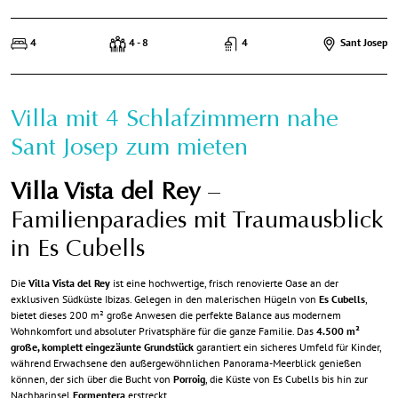
4
4 - 8
4
Sant Josep
Villa mit 4 Schlafzimmern nahe
Sant Josep zum mieten
Villa Vista del Rey
–
Familienparadies mit Traumausblick
in Es Cubells
Die
Villa Vista del Rey
ist eine hochwertige, frisch renovierte Oase an der
exklusiven Südküste Ibizas. Gelegen in den malerischen Hügeln von
Es Cubells
,
bietet dieses 200 m² große Anwesen die perfekte Balance aus modernem
Wohnkomfort und absoluter Privatsphäre für die ganze Familie. Das
4.500 m²
große, komplett eingezäunte Grundstück
garantiert ein sicheres Umfeld für Kinder,
während Erwachsene den außergewöhnlichen Panorama-Meerblick genießen
können, der sich über die Bucht von
Porroig
, die Küste von Es Cubells bis hin zur
Nachbarinsel
Formentera
erstreckt.