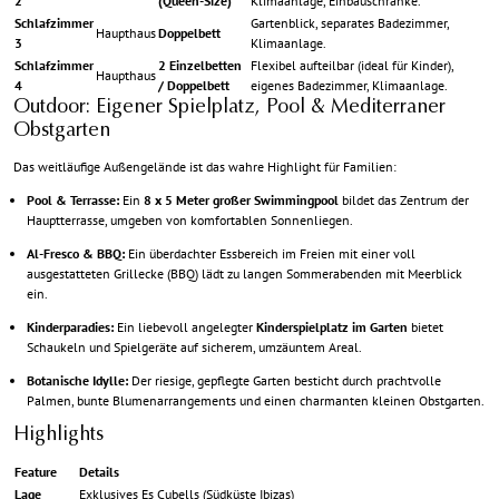
2
(Queen-Size)
Klimaanlage, Einbauschränke.
Schlafzimmer
Gartenblick, separates Badezimmer,
Haupthaus
Doppelbett
3
Klimaanlage.
Schlafzimmer
2 Einzelbetten
Flexibel aufteilbar (ideal für Kinder),
Haupthaus
4
/ Doppelbett
eigenes Badezimmer, Klimaanlage.
Outdoor: Eigener Spielplatz, Pool & Mediterraner
Obstgarten
Das weitläufige Außengelände ist das wahre Highlight für Familien:
Pool & Terrasse:
Ein
8 x 5 Meter großer Swimmingpool
bildet das Zentrum der
Hauptterrasse, umgeben von komfortablen Sonnenliegen.
Al-Fresco & BBQ:
Ein überdachter Essbereich im Freien mit einer voll
ausgestatteten Grillecke (BBQ) lädt zu langen Sommerabenden mit Meerblick
ein.
Kinderparadies:
Ein liebevoll angelegter
Kinderspielplatz im Garten
bietet
Schaukeln und Spielgeräte auf sicherem, umzäuntem Areal.
Botanische Idylle:
Der riesige, gepflegte Garten besticht durch prachtvolle
Palmen, bunte Blumenarrangements und einen charmanten kleinen Obstgarten.
Highlights
Feature
Details
Lage
Exklusives Es Cubells (Südküste Ibizas)