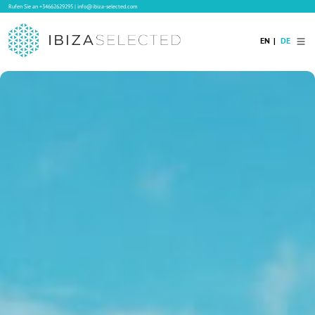
Rufen Sie an
+34662629295
|
info@ibiza-selected.com
EN
DE
Home
Ibiza Villas
Langzeitvermietung auf Ibiza
Hotels
Verkauf
Blog
Services
Kontakt