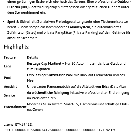
einen geräumigen Essbereich oberhalb des Gartens. Eine professionelle
Outdoor-
Plancha
(BBQ) lädt zu ausgiebigen Mittagessen oder gemütlichen Dinners unter
dem Sternenhimmel ein.
Sport & Sicherheit:
Zur aktiven Freizeitgestaltung steht eine Tischtennisplatte
bereit. Zudem sorgen ein hochmodernes
Alarmsystem
, ein automatisiertes
Zufahrtstor (Gated) und private Parkplätze (Private Parking) auf dem Gelände für
absolute Sicherheit.
Highlights:
Feature
Details
Bestlage
Cap Martinet
– Nur 10 Autominuten bis Ibiza-Stadt und
Lage
zum Flughafen
Erstklassiger
Salzwasser-Pool
mit Blick auf Formentera und das
Pool
Meer
Aussicht
Unverbauter Panoramablick auf die
Altstadt von Ibiza
(Dalt Vila)
6x wöchentliche Reinigung
inklusive professioneller Endreinigung
Service
im Preis enthalten
Modernes Musiksystem, Smart-TV, Tischtennis und schattige Chill-
Entertainment
out-Zonen
Lizenz: ETV1941E ,
ESFCTU00000703600024123800000000000000000000ETV1941E9