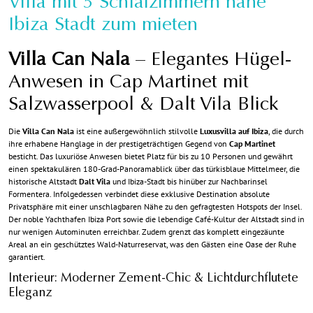
Villa mit 5 Schlafzimmern nahe
Ibiza Stadt zum mieten
Villa Can Nala
– Elegantes Hügel-
Anwesen in Cap Martinet mit
Salzwasserpool & Dalt Vila Blick
Die
Villa Can Nala
ist eine außergewöhnlich stilvolle
Luxusvilla auf Ibiza
, die durch
ihre erhabene Hanglage in der prestigeträchtigen Gegend von
Cap Martinet
besticht. Das luxuriöse Anwesen bietet Platz für bis zu 10 Personen und gewährt
einen spektakulären 180-Grad-Panoramablick über das türkisblaue Mittelmeer, die
historische Altstadt
Dalt Vila
und Ibiza-Stadt bis hinüber zur Nachbarinsel
Formentera. Infolgedessen verbindet diese exklusive Destination absolute
Privatsphäre mit einer unschlagbaren Nähe zu den gefragtesten Hotspots der Insel.
Der noble Yachthafen Ibiza Port sowie die lebendige Café-Kultur der Altstadt sind in
nur wenigen Autominuten erreichbar. Zudem grenzt das komplett eingezäunte
Areal an ein geschütztes Wald-Naturreservat, was den Gästen eine Oase der Ruhe
garantiert.
Interieur: Moderner Zement-Chic & Lichtdurchflutete
Eleganz