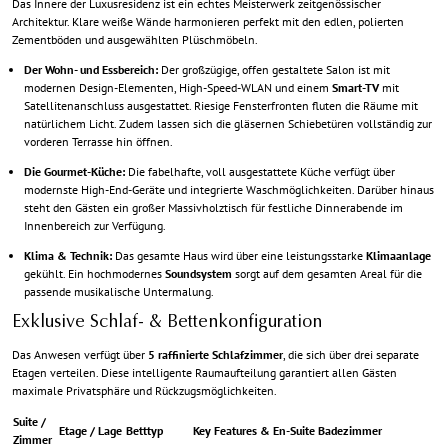
Das Innere der Luxusresidenz ist ein echtes Meisterwerk zeitgenössischer
Architektur. Klare weiße Wände harmonieren perfekt mit den edlen, polierten
Zementböden und ausgewählten Plüschmöbeln.
Der Wohn- und Essbereich:
Der großzügige, offen gestaltete Salon ist mit
modernen Design-Elementen, High-Speed-WLAN und einem
Smart-TV
mit
Satellitenanschluss ausgestattet. Riesige Fensterfronten fluten die Räume mit
natürlichem Licht. Zudem lassen sich die gläsernen Schiebetüren vollständig zur
vorderen Terrasse hin öffnen.
Die Gourmet-Küche:
Die fabelhafte, voll ausgestattete Küche verfügt über
modernste High-End-Geräte und integrierte Waschmöglichkeiten. Darüber hinaus
steht den Gästen ein großer Massivholztisch für festliche Dinnerabende im
Innenbereich zur Verfügung.
Klima & Technik:
Das gesamte Haus wird über eine leistungsstarke
Klimaanlage
gekühlt. Ein hochmodernes
Soundsystem
sorgt auf dem gesamten Areal für die
passende musikalische Untermalung.
Exklusive Schlaf- & Bettenkonfiguration
Das Anwesen verfügt über
5 raffinierte Schlafzimmer
, die sich über drei separate
Etagen verteilen. Diese intelligente Raumaufteilung garantiert allen Gästen
maximale Privatsphäre und Rückzugsmöglichkeiten.
Suite /
Etage / Lage
Betttyp
Key Features & En-Suite Badezimmer
Zimmer