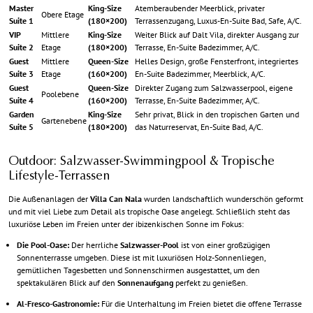
Master
King-Size
Atemberaubender Meerblick, privater
Obere Etage
Suite 1
(180×200)
Terrassenzugang, Luxus-En-Suite Bad, Safe, A/C.
VIP
Mittlere
King-Size
Weiter Blick auf Dalt Vila, direkter Ausgang zur
Suite 2
Etage
(180×200)
Terrasse, En-Suite Badezimmer, A/C.
Guest
Mittlere
Queen-Size
Helles Design, große Fensterfront, integriertes
Suite 3
Etage
(160×200)
En-Suite Badezimmer, Meerblick, A/C.
Guest
Queen-Size
Direkter Zugang zum Salzwasserpool, eigene
Poolebene
Suite 4
(160×200)
Terrasse, En-Suite Badezimmer, A/C.
Garden
King-Size
Sehr privat, Blick in den tropischen Garten und
Gartenebene
Suite 5
(180×200)
das Naturreservat, En-Suite Bad, A/C.
Outdoor: Salzwasser-Swimmingpool & Tropische
Lifestyle-Terrassen
Die Außenanlagen der
Villa Can Nala
wurden landschaftlich wunderschön geformt
und mit viel Liebe zum Detail als tropische Oase angelegt. Schließlich steht das
luxuriöse Leben im Freien unter der ibizenkischen Sonne im Fokus:
Die Pool-Oase:
Der herrliche
Salzwasser-Pool
ist von einer großzügigen
Sonnenterrasse umgeben. Diese ist mit luxuriösen Holz-Sonnenliegen,
gemütlichen Tagesbetten und Sonnenschirmen ausgestattet, um den
spektakulären Blick auf den
Sonnenaufgang
perfekt zu genießen.
Al-Fresco-Gastronomie:
Für die Unterhaltung im Freien bietet die offene Terrasse