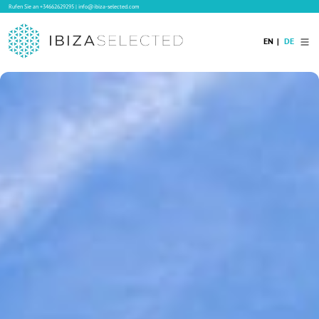
Rufen Sie an
+34662629295
|
info@ibiza-selected.com
EN
DE
Home
Ibiza Villas
Langzeitvermietung auf Ibiza
Hotels
Verkauf
Blog
Services
Kontakt