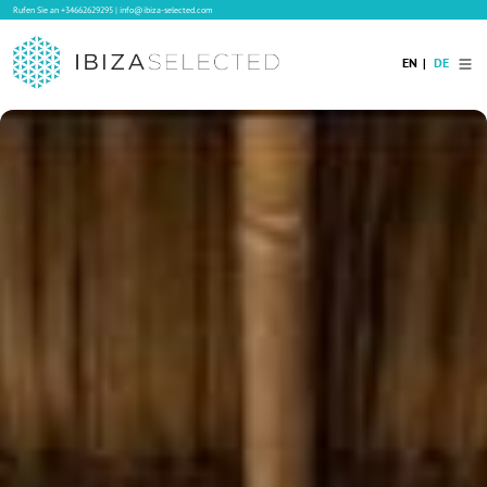
Rufen Sie an
+34662629295
|
info@ibiza-selected.com
EN
DE
Home
Ibiza Villas
Langzeitvermietung auf Ibiza
Hotels
Verkauf
Blog
Services
Kontakt