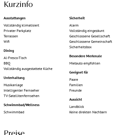
Kurzinfo
Ausstattungen
Sicherheit
Vollständig klimatisiert
Alarm
Privater Parkplatz
Vollständig eingezäunt
Terrassen
Geschlossene Gesellschaft
Wifi
Geschlossene Gemeinschaft
Sicherheitsbox
Dining
Besondere Merkmale
Al-Fresco-Tisch
BBQ
Mietauto empfohlen
Vollständig ausgestattete Küche
Geeignet für
Unterhaltung
Paare
Musikanlage
Familien
Intelligenter Fernseher
Freunde
TV-Satellitenfernsehen
Aussicht
Schwimmbad/Wellness
Landblick
Schwimmbad
Keine direkten Nachbarn
Preise