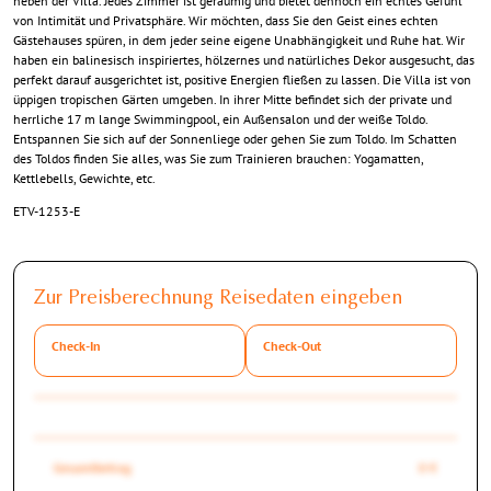
neben der Villa. Jedes Zimmer ist geräumig und bietet dennoch ein echtes Gefühl
von Intimität und Privatsphäre. Wir möchten, dass Sie den Geist eines echten
Gästehauses spüren, in dem jeder seine eigene Unabhängigkeit und Ruhe hat. Wir
haben ein balinesisch inspiriertes, hölzernes und natürliches Dekor ausgesucht, das
perfekt darauf ausgerichtet ist, positive Energien fließen zu lassen. Die Villa ist von
üppigen tropischen Gärten umgeben. In ihrer Mitte befindet sich der private und
herrliche 17 m lange Swimmingpool, ein Außensalon und der weiße Toldo.
Entspannen Sie sich auf der Sonnenliege oder gehen Sie zum Toldo. Im Schatten
des Toldos finden Sie alles, was Sie zum Trainieren brauchen: Yogamatten,
Kettlebells, Gewichte, etc.
ETV-1253-E
Zur Preisberechnung Reisedaten eingeben
Check-In
Check-Out
Gesamtbetrag
0 €