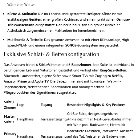
Wärme im Winter.
Küche & Kulinarik:
Die im Landhausstil gestaltete
Designer-Küche
ist mit
erstklassigen Geräten, einer großen Kochinsel und einem praktischen
Osmose-
Trinkwasserhahn
ausgestattet. Darüber hinaus lädt ein großer, rustikaler
Altholztisch zu gemeinsamen Mahlzeiten im Innenbereich ein.
Multimedia & Technik:
Das gesamte Anwesen ist mit einer
Klimaanlage
, High-
Speed-WLAN und einem integrierten
SONOS-Soundsystem
ausgestattet.
Exklusive Schlaf- & Bettenkonfiguration
Das Anwesen bietet
6 Schlafzimmer
und
6 Badezimmer
. Jede Suite ist individuell in
beruhigenden Erd- und Naturtönen gestaltet und verfügt über
King-Size-Betten
,
Bluetooth-Lautsprecher, eigene Safes sowie Smart-TVs mit Zugang zu
Netflix,
Amazon Prime und Apple TV
. Die Badezimmer sind mit luxuriösen Walk-in-
Regenduschen, freistehenden Badewannen und handgemachten Bio-
Pflegeprodukten des Eigentümers ausgestattet.
Suite /
Lage
Zugang
Besondere Highlights & Key Features
Zimmer
Größte Suite, riesiges begehbares
Master
Haupthaus
Terrassenzugang
Ankleidezimmer, Next-Level-Badezimmer
Suite 1
mit Whirlpool-Badewanne, Meerblick.
Bodentiefe Glastüren, Postkarten-Aussicht
Primary
Haupthaus
Terrassenzugang
auf das Tal, freistehende Badewanne,