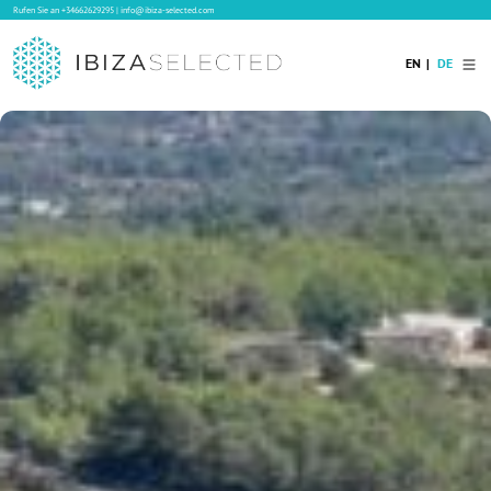
Rufen Sie an
+34662629295
|
info@ibiza-selected.com
EN
DE
Home
Ibiza Villas
Langzeitvermietung auf Ibiza
Hotels
Verkauf
Blog
Services
Kontakt