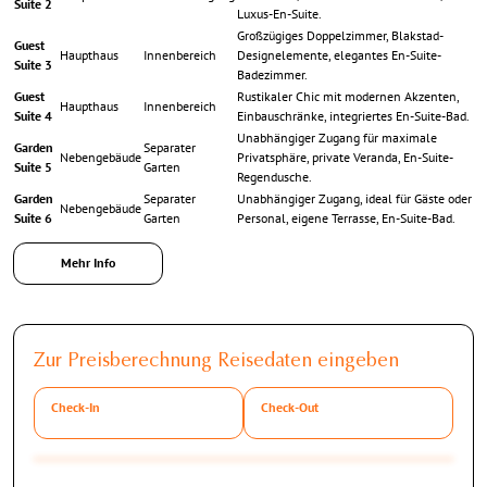
Suite 2
Luxus-En-Suite.
Großzügiges Doppelzimmer, Blakstad-
Guest
Haupthaus
Innenbereich
Designelemente, elegantes En-Suite-
Suite 3
Badezimmer.
Guest
Rustikaler Chic mit modernen Akzenten,
Haupthaus
Innenbereich
Suite 4
Einbauschränke, integriertes En-Suite-Bad.
Unabhängiger Zugang für maximale
Garden
Separater
Nebengebäude
Privatsphäre, private Veranda, En-Suite-
Suite 5
Garten
Regendusche.
Garden
Separater
Unabhängiger Zugang, ideal für Gäste oder
Nebengebäude
Suite 6
Garten
Personal, eigene Terrasse, En-Suite-Bad.
Mehr Info
Outdoor: Salzwasser-Infinity-Pool, Spielplatz &
Eigener Hühnerstall
Zur Preisberechnung Reisedaten eingeben
Die Außenanlagen der
Can Lavanda
erstrecken sich über weitläufige, makellos
gepflegte Gärten und bieten eine Oase der Ruhe. Schließlich wurde das Areal so
Check-In
Check-Out
konzipiert, dass sowohl Erwachsene als auch Kinder vollkommen auf ihre Kosten
kommen:
Die Pool-Landschaft:
Ein extralanger,
salzgefilterter Infinity-Pool
bildet das