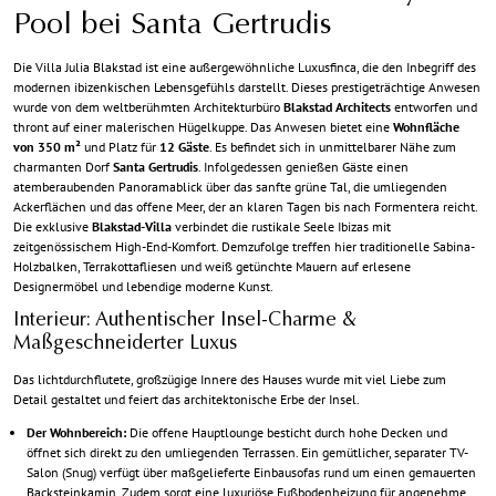
Pool bei Santa Gertrudis
Die Villa Julia Blakstad ist eine außergewöhnliche Luxusfinca, die den Inbegriff des
modernen ibizenkischen Lebensgefühls darstellt. Dieses prestigeträchtige Anwesen
wurde von dem weltberühmten Architekturbüro
Blakstad Architects
entworfen und
thront auf einer malerischen Hügelkuppe. Das Anwesen bietet eine
Wohnfläche
von 350 m²
und Platz für
12 Gäste
. Es befindet sich in unmittelbarer Nähe zum
charmanten Dorf
Santa Gertrudis
. Infolgedessen genießen Gäste einen
atemberaubenden Panoramablick über das sanfte grüne Tal, die umliegenden
Ackerflächen und das offene Meer, der an klaren Tagen bis nach Formentera reicht.
Die exklusive
Blakstad-Villa
verbindet die rustikale Seele Ibizas mit
zeitgenössischem High-End-Komfort. Demzufolge treffen hier traditionelle Sabina-
Holzbalken, Terrakottafliesen und weiß getünchte Mauern auf erlesene
Designermöbel und lebendige moderne Kunst.
Interieur: Authentischer Insel-Charme &
Maßgeschneiderter Luxus
Das lichtdurchflutete, großzügige Innere des Hauses wurde mit viel Liebe zum
Detail gestaltet und feiert das architektonische Erbe der Insel.
Der Wohnbereich:
Die offene Hauptlounge besticht durch hohe Decken und
öffnet sich direkt zu den umliegenden Terrassen. Ein gemütlicher, separater TV-
Salon (Snug) verfügt über maßgelieferte Einbausofas rund um einen gemauerten
Backsteinkamin. Zudem sorgt eine luxuriöse Fußbodenheizung für angenehme