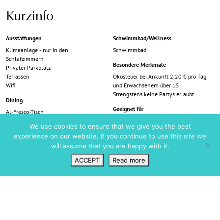
Kurzinfo
Ausstattungen
Schwimmbad/Wellness
Klimaanlage - nur in den
Schwimmbad
Schlafzimmern
Besondere Merkmale
Privater Parkplatz
Terrassen
Ökosteuer bei Ankunft 2,20 € pro Tag
Wifi
und Erwachsenem über 15
Strengstens keine Partys erlaubt
Dining
Geeignet für
Al-Fresco-Tisch
Vollständig ausgestattete Küche
Paare
We use cookies to ensure that we give you the best
Familien
Familienausstattung
experience on our website. If you continue to use this site we
Freunde
will assume that you are happy with it.
Garten
Aussicht
Rasenfläche
ACCEPT
Read more
Blick aufs Meer
Wunschliste
VIP Login
Suchen
Karte
Blick auf die Altstadt von Ibiza
Preise