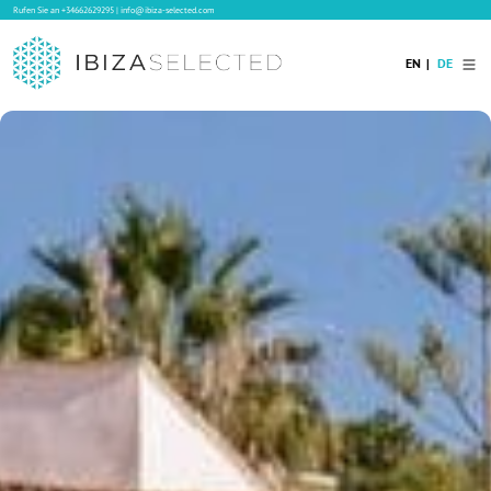
Rufen Sie an
+34662629295
|
info@ibiza-selected.com
EN
DE
Home
Ibiza Villas
Langzeitvermietung auf Ibiza
Hotels
Verkauf
Blog
Services
Kontakt