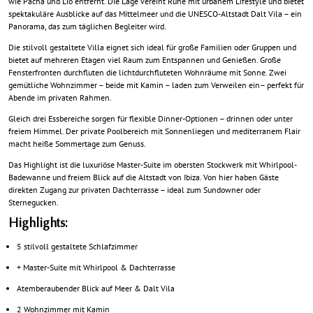
wie Pacha und Lío entfernt. Die Lage vereint Ruhe mit urbanem Lifestyle und bietet
spektakuläre Ausblicke auf das Mittelmeer und die UNESCO-Altstadt Dalt Vila – ein
Panorama, das zum täglichen Begleiter wird.
Die stilvoll gestaltete Villa eignet sich ideal für große Familien oder Gruppen und
bietet auf mehreren Etagen viel Raum zum Entspannen und Genießen. Große
Fensterfronten durchfluten die lichtdurchfluteten Wohnräume mit Sonne. Zwei
gemütliche Wohnzimmer – beide mit Kamin – laden zum Verweilen ein– perfekt für
Abende im privaten Rahmen.
Gleich drei Essbereiche sorgen für flexible Dinner-Optionen – drinnen oder unter
freiem Himmel. Der private Poolbereich mit Sonnenliegen und mediterranem Flair
macht heiße Sommertage zum Genuss.
Das Highlight ist die luxuriöse Master-Suite im obersten Stockwerk mit Whirlpool-
Badewanne und freiem Blick auf die Altstadt von Ibiza. Von hier haben Gäste
direkten Zugang zur privaten Dachterrasse – ideal zum Sundowner oder
Sternegucken.
Highlights:
5 stilvoll gestaltete Schlafzimmer
+ Master-Suite mit Whirlpool & Dachterrasse
Atemberaubender Blick auf Meer & Dalt Vila
2 Wohnzimmer mit Kamin