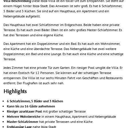
Villa-Beschreibung
Diese Ibiza-Villa ist ein toller Ort zum Entspannen. Sie steht auf
einem Hügel hinter Ibiza-Stadt. Das Anwesen ist sehr groß. Es hat 6 Schlafzimmer,
5 Bäder und 3 Küchen. Sie sind auf ein Haupthaus, ein Apartment und ein
Nebengebäude aufgeteilt.
Das Haupthaus hat zwei Schlafzimmer im Erdgeschoss. Beide haben eine private
Terrasse. Es hat auch zwei Bäder. Oben ist ein sehr großes Master-Schlafzimmer. Es
hat drei Terrassen und eine eigene Küche.
Das Apartment hat ein Doppelzimmer und ein Bad. Es hat auch ein Wohnzimmer,
eine Küche und eine überdachte Terrasse. Das Nebengebäude hat zwei weitere
Doppelzimmer, ein Bad und eine Lounge. Es hat auch eine Küche und eine schattige
Terrasse.
Jedes Zimmer hat eine private Tür zum Garten. Ein riesiger Pool umgibt die Villa. Er
hat einen Esstisch für 12 Personen. Sie können auf der schattigen Terrasse
entspannen. Die Villa ist nur sechs Minuten Fahrt von Geschäften und Restaurants
entfernt. Der Flughafen ist auch sehr nah.
Highlights
6 Schlafzimmer, 5 Bäder und 3 Küchen
Kann bis zu 16 Gäste aufnehmen
Riesiger azurblauer Pool
mit großer schattiger Terrasse
Mehrere Wohnbereiche
in einem Haupthaus, Apartment und Nebengebäude
Master-Schlafzimmer
hat private Terrassen und eine Küche
Erstklassige Lage
nahe Ibiza-Stadt