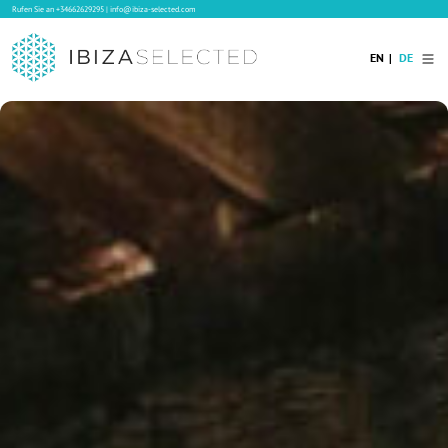
Rufen Sie an
+34662629295
|
info@ibiza-selected.com
EN
DE
Home
Ibiza Villas
Langzeitvermietung auf Ibiza
Hotels
Verkauf
Blog
Services
Kontakt