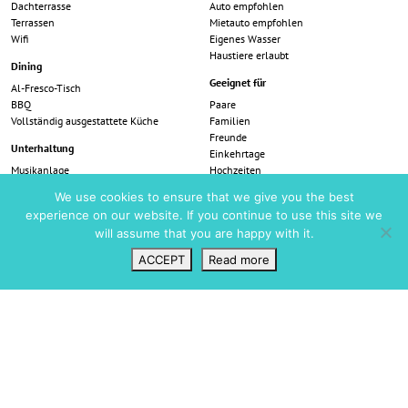
Dachterrasse
Auto empfohlen
Terrassen
Mietauto empfohlen
Wifi
Eigenes Wasser
Haustiere erlaubt
Dining
Geeignet für
Al-Fresco-Tisch
BBQ
Paare
Vollständig ausgestattete Küche
Familien
Freunde
Unterhaltung
Einkehrtage
Musikanlage
Hochzeiten
Intelligenter Fernseher
We use cookies to ensure that we give you the best
Aussicht
Familienausstattung
experience on our website. If you continue to use this site we
Landblick
will assume that you are happy with it.
Garten
Keine direkten Nachbarn
ACCEPT
Read more
Schwimmbad/Wellness
Wunschliste
VIP Login
Suchen
Karte
Schwimmbad
Preise
Reisedaten
Price (per week)
Preis (pro Nacht)