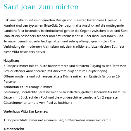
Sant Joan zum mieten
Exklusiv gebaut und im originellen Design von Blakstad bietet diese Luxus-Villa
Komfort und den typischen Ibiza-Stil. Der traumhafte Ausblick auf die umliegende
Landschaft ist besonders beeindruckend, gerade die Gegend zwischen Ibiza und Sant
Joan ist ein besonders schöner und naturbelassener Teil der Insel. Der Innen- und
Terrassenbereich ist sehr hell gehalten und sehr großzügig geschnitten. Die
Verbindung der modernen Architektur mit dem traditionell ibizenkischen Stil hebt
diese Villa besonders hervor.
Haupthaus
5 Doppelzimmer mit en-Suite Badezimmern und direktem Zugang zu den Terrassen
Großer offener Außenbereich mit direktem Zugang zum Haupteingang
Offene, moderne und voll ausgestattete Küche mit einem Esstisch für bis zu 16
Personen
Komfortables TV-Lounge Zimmer
Geräumige, überdachte Terrasse mit Chillout-Betten, großer Essbereich für bis zu 16
Gästen mit Blick auf den Pool und die wunderschöne Landschaft. ( 2 separate
Gästezimmer unterhalb vom Pool zu buchbar )
Vorderhaus Villa San Lorenzo:
1 Doppelschlafzimmer mit eigenem Bad, großes Wohnzimmer mit Kamin
Außenbereich