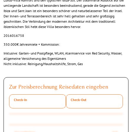
Luxus-Villa Komfort und den typischen Ibiza-Stil. Der traumhafte Ausblick auf die
umliegende Landschaft ist besonders beeindruckend, gerade die Gegend zwischen
Ibiza und Sant Joan ist ein besonders schöner und naturbelassener Teil der Insel.
Der Innen- und Terrassenbereich ist sehr hell gehalten und sehr großzügig
geschnitten. Die Verbindung der modernen Architektur mit dem traditionell
ibizenkischen Stil hebt diese Villa besonders hervor.
2016016758
350.000€ Jahresmiete + Kommission:
Inklusive: Garten- und Poolpflege, WLAN, Alarmservice von Red Security, Wasser,
allgemeine Versicherung des Eigentümers
Nicht inklusive: Reinigung/Haushaltshilfe, Strom, Gas
Zur Preisberechnung Reisedaten eingeben
Check-In
Check-Out