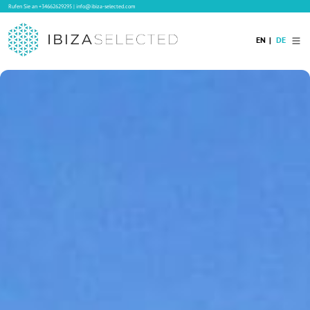
Rufen Sie an
+34662629295
|
info@ibiza-selected.com
EN
DE
Home
Ibiza Villas
Langzeitvermietung auf Ibiza
Hotels
Verkauf
Blog
Services
Kontakt