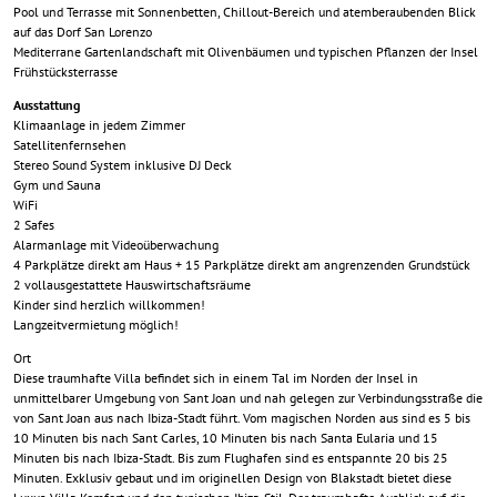
Pool und Terrasse mit Sonnenbetten, Chillout-Bereich und atemberaubenden Blick
auf das Dorf San Lorenzo
Mediterrane Gartenlandschaft mit Olivenbäumen und typischen Pflanzen der Insel
Frühstücksterrasse
Ausstattung
Klimaanlage in jedem Zimmer
Satellitenfernsehen
Stereo Sound System inklusive DJ Deck
Gym und Sauna
WiFi
2 Safes
Alarmanlage mit Videoüberwachung
4 Parkplätze direkt am Haus + 15 Parkplätze direkt am angrenzenden Grundstück
2 vollausgestattete Hauswirtschaftsräume
Kinder sind herzlich willkommen!
Langzeitvermietung möglich!
Ort
Diese traumhafte Villa befindet sich in einem Tal im Norden der Insel in
unmittelbarer Umgebung von Sant Joan und nah gelegen zur Verbindungsstraße die
von Sant Joan aus nach Ibiza-Stadt führt. Vom magischen Norden aus sind es 5 bis
10 Minuten bis nach Sant Carles, 10 Minuten bis nach Santa Eularia und 15
Minuten bis nach Ibiza-Stadt. Bis zum Flughafen sind es entspannte 20 bis 25
Minuten. Exklusiv gebaut und im originellen Design von Blakstadt bietet diese