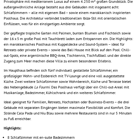
Privatsphäre mit mediterranem Luxus auf einem 4.250 m² großen Grundstück. Die
außergewöhnliche Anlage besteht aus drei Gebäuden mit insgesamt acht
Schlafzimmern – alle mit eigenem Bad – sowie einem marokkanisch inspirierten
Poolhaus. Die Architektur verbindet traditionellen Ibiza-Stil mit orientalischen
Einflüssen, was für ein einzigartiges Ambiente sorgt.
Der gepflegte tropische Garten mit Palmen, bunten Blumen und Fischteich sowie
der 16 x 5 m große Pool mit Tauchbrett laden zum Entspannen ein. Die Highlights:
ein marokkanisches Poolhaus mit Kuppeldecke und Sound-System – ideal für
Retreats oder private Events – sowie das Bali House mit Blick auf den Pool. Chill-
out-Spots, eine argentinische BBQ-Area, Tischtennis, Tischfußball und der direkte
Zugang zum Meer machen diese Villa zu einem besonderen Erlebnis.
Im Haupthaus befinden sich fünf individuell gestaltete Schlafzimmer, ein
großzügiger Wohn- und Essbereich mit TV-Lounge und eine voll ausgestattete
Küche. Zwei weitere Schlafzimmer sowie Wohnbereich, Küche und Terrasse bietet
das Nebengebäude
La Fourmi
. Das Poolhaus verfügt über ein Chill-out-Areal mit
Musikanlage, Badezimmer, Kühlschrank und ein weiteres Schlafzimmer.
Ideal geeignet für Familien, Retreats, Hochzeiten oder Business-Events – die drei
Gebäude mit separaten Eingängen bieten maximale Flexibilität und Komfort. Die
Strände Cala Pada und Niu Blau sowie mehrere Restaurants sind in nur 5 Minuten
zu Fuß erreichbar.
Highlights:
8 Schlafzimmer mit en-suite Badezimmern