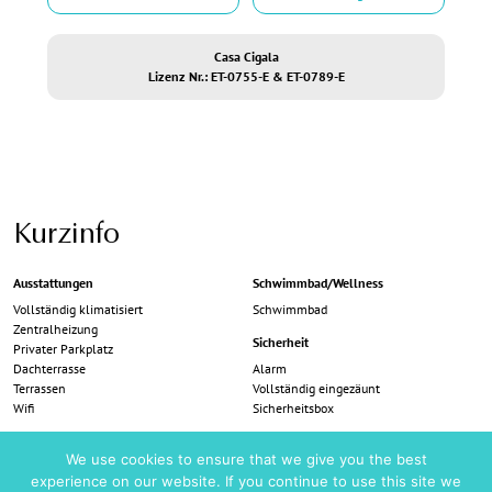
Casa Cigala
Lizenz Nr.: ET-0755-E & ET-0789-E
Kurzinfo
Ausstattungen
Schwimmbad/Wellness
Vollständig klimatisiert
Schwimmbad
Zentralheizung
Sicherheit
Privater Parkplatz
Dachterrasse
Alarm
Terrassen
Vollständig eingezäunt
Wifi
Sicherheitsbox
Dining
Besondere Merkmale
We use cookies to ensure that we give you the best
Al-Fresco-Tisch
Ökosteuer bei Ankunft 2,20 € pro Tag
experience on our website. If you continue to use this site we
BBQ
und Erwachsenem über 15