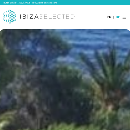
Rufen Sie an
+34662629295
|
info@ibiza-selected.com
EN
DE
Home
Ibiza Villas
Langzeitvermietung auf Ibiza
Hotels
Verkauf
Blog
Services
Kontakt