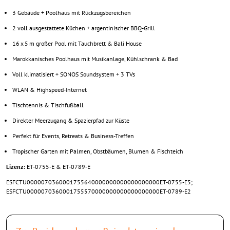
3 Gebäude + Poolhaus mit Rückzugsbereichen
2 voll ausgestattete Küchen + argentinischer BBQ-Grill
16 x 5 m großer Pool mit Tauchbrett & Bali House
Marokkanisches Poolhaus mit Musikanlage, Kühlschrank & Bad
Voll klimatisiert + SONOS Soundsystem + 3 TVs
WLAN & Highspeed-Internet
Tischtennis & Tischfußball
Direkter Meerzugang & Spazierpfad zur Küste
Perfekt für Events, Retreats & Business-Treffen
Tropischer Garten mit Palmen, Obstbäumen, Blumen & Fischteich
Lizenz:
ET-0755-E & ET-0789-E
ESFCTU0000070360001755640000000000000000000ET-0755-E5;
ESFCTU0000070360001755570000000000000000000ET-0789-E2