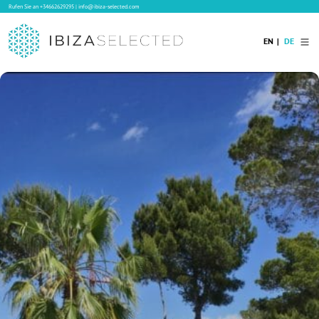
Rufen Sie an
+34662629295
|
info@ibiza-selected.com
EN
DE
Home
Ibiza Villas
Langzeitvermietung auf Ibiza
Hotels
Verkauf
Blog
Services
Kontakt