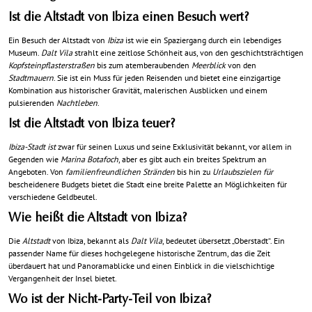
Ist die Altstadt von Ibiza einen Besuch wert?
Ein Besuch der Altstadt von
Ibiza
ist wie ein Spaziergang durch ein lebendiges
Museum.
Dalt Vila
strahlt eine zeitlose Schönheit aus, von den geschichtsträchtigen
Kopfsteinpflasterstraßen
bis zum atemberaubenden
Meerblick
von den
Stadtmauern
. Sie ist ein Muss für jeden Reisenden und bietet eine einzigartige
Kombination aus historischer Gravität, malerischen Ausblicken und einem
pulsierenden
Nachtleben
.
Ist die Altstadt von Ibiza teuer?
Ibiza-Stadt ist
zwar für seinen Luxus und seine Exklusivität bekannt, vor allem in
Gegenden wie
Marina Botafoch
, aber es gibt auch ein breites Spektrum an
Angeboten. Von
familienfreundlichen Stränden
bis hin zu
Urlaubszielen für
bescheidenere Budgets bietet die Stadt eine breite Palette an Möglichkeiten für
verschiedene Geldbeutel.
Wie heißt die Altstadt von Ibiza?
Die
Altstadt
von Ibiza, bekannt als
Dalt Vila
, bedeutet übersetzt „Oberstadt“. Ein
passender Name für dieses hochgelegene historische Zentrum, das die Zeit
überdauert hat und Panoramablicke und einen Einblick in die vielschichtige
Vergangenheit der Insel bietet.
Wo ist der Nicht-Party-Teil von Ibiza?