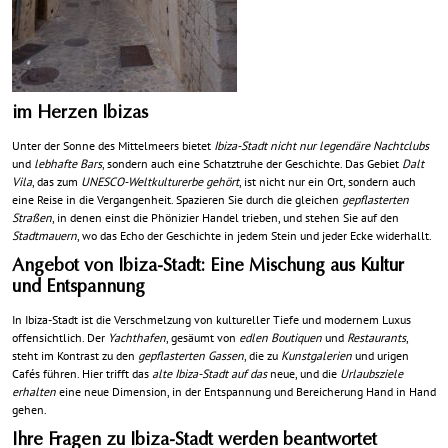
im Herzen Ibizas
Unter der Sonne des Mittelmeers bietet
Ibiza-Stadt nicht nur legendäre Nachtclubs
und
lebhafte Bars
, sondern auch eine Schatztruhe der Geschichte. Das Gebiet
Dalt
Vila
, das zum
UNESCO-Weltkulturerbe gehört
, ist nicht nur ein Ort, sondern auch
eine Reise in die Vergangenheit. Spazieren Sie durch die gleichen
gepflasterten
Straßen
, in denen einst die Phönizier Handel trieben, und stehen Sie auf den
Stadtmauern
, wo das Echo der Geschichte in jedem Stein und jeder Ecke widerhallt.
Angebot von Ibiza-Stadt: Eine Mischung aus Kultur
und Entspannung
In Ibiza-Stadt ist die Verschmelzung von kultureller Tiefe und modernem Luxus
offensichtlich. Der
Yachthafen
, gesäumt von
edlen Boutiquen
und
Restaurants
,
steht im Kontrast zu den
gepflasterten Gassen
, die zu
Kunstgalerien
und urigen
Cafés führen. Hier trifft das
alte Ibiza-Stadt auf das
neue, und die
Urlaubsziele
erhalten
eine neue Dimension, in der Entspannung und Bereicherung Hand in Hand
gehen.
Ihre Fragen zu Ibiza-Stadt werden beantwortet