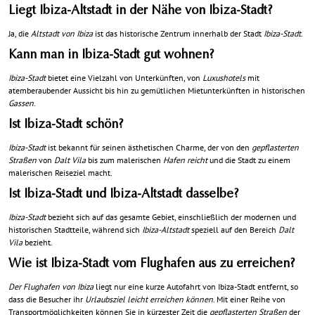
Liegt Ibiza-Altstadt in der Nähe von Ibiza-Stadt?
Ja, die
Altstadt von Ibiza
ist das historische Zentrum innerhalb der Stadt
Ibiza-Stadt
.
Kann man in Ibiza-Stadt gut wohnen?
Ibiza-Stadt
bietet eine Vielzahl von Unterkünften, von
Luxushotels
mit
atemberaubender Aussicht bis hin zu gemütlichen Mietunterkünften in historischen
Gassen
.
Ist Ibiza-Stadt schön?
Ibiza-Stadt
ist bekannt für seinen ästhetischen Charme, der von den
gepflasterten
Straßen
von
Dalt Vila
bis zum malerischen
Hafen reicht
und die Stadt zu einem
malerischen Reiseziel macht.
Ist Ibiza-Stadt und Ibiza-Altstadt dasselbe?
Ibiza-Stadt
bezieht sich auf das gesamte Gebiet, einschließlich der modernen und
historischen Stadtteile, während sich
Ibiza-Altstadt
speziell auf den Bereich
Dalt
Vila
bezieht.
Wie ist Ibiza-Stadt vom Flughafen aus zu erreichen?
Der Flughafen von Ibiza
liegt nur eine kurze Autofahrt von Ibiza-Stadt entfernt, so
dass die Besucher ihr
Urlaubsziel leicht erreichen können
. Mit einer Reihe von
Transportmöglichkeiten können Sie in kürzester Zeit die
gepflasterten Straßen
der