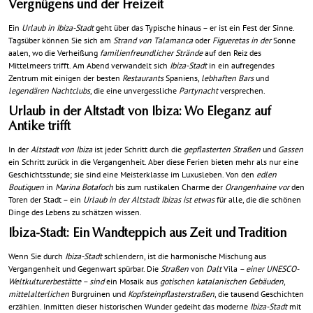
Vergnügens und der Freizeit
Ein
Urlaub in Ibiza-Stadt
geht über das Typische hinaus – er ist ein Fest der Sinne.
Tagsüber können Sie sich am
Strand von Talamanca
oder
Figueretas in der
Sonne
aalen, wo die Verheißung
familienfreundlicher Strände
auf den Reiz des
Mittelmeers trifft. Am Abend verwandelt sich
Ibiza-Stadt
in ein aufregendes
Zentrum mit einigen der besten
Restaurants
Spaniens,
lebhaften Bars
und
legendären Nachtclubs
, die eine unvergessliche
Partynacht
versprechen.
Urlaub in der Altstadt von Ibiza: Wo Eleganz auf
Antike trifft
In der
Altstadt von Ibiza
ist jeder Schritt durch die
gepflasterten Straßen
und
Gassen
ein Schritt zurück in die Vergangenheit. Aber diese Ferien bieten mehr als nur eine
Geschichtsstunde; sie sind eine Meisterklasse im Luxusleben. Von den
edlen
Boutiquen
in
Marina Botafoch
bis zum rustikalen Charme der
Orangenhaine vor
den
Toren der Stadt – ein
Urlaub in der Altstadt Ibizas ist etwas
für alle, die die schönen
Dinge des Lebens zu schätzen wissen.
Ibiza-Stadt: Ein Wandteppich aus Zeit und Tradition
Wenn Sie durch
Ibiza-Stadt
schlendern, ist die harmonische Mischung aus
Vergangenheit und Gegenwart spürbar. Die
Straßen
von
Dalt
Vila
– einer UNESCO-
Weltkulturerbestätte – sind
ein Mosaik aus
gotischen katalanischen Gebäuden
,
mittelalterlichen
Burgruinen und
Kopfsteinpflasterstraßen
, die tausend Geschichten
erzählen. Inmitten dieser historischen Wunder gedeiht das moderne
Ibiza-Stadt
mit