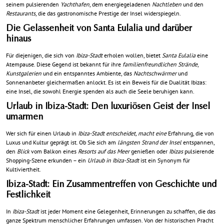
seinem pulsierenden
Yachthafen
, dem energiegeladenen
Nachtleben
und den
Restaurants
, die das gastronomische Prestige der Insel widerspiegeln.
Die Gelassenheit von Santa Eulalia und darüber
hinaus
Für diejenigen, die sich von
Ibiza-Stadt
erholen wollen, bietet
Santa Eulalia
eine
Atempause. Diese Gegend ist bekannt für ihre
familienfreundlichen Strände
,
Kunstgalerien
und ein entspanntes Ambiente, das
Nachtschwärmer
und
Sonnenanbeter gleichermaßen anlockt. Es ist ein Beweis für die Dualität Ibizas:
eine Insel, die sowohl Energie spenden als auch die Seele beruhigen kann.
Urlaub in Ibiza-Stadt: Den luxuriösen Geist der Insel
umarmen
Wer sich für einen Urlaub in
Ibiza-Stadt entscheidet, macht eine
Erfahrung, die von
Luxus und Kultur geprägt ist. Ob Sie sich am
längsten Strand der Insel
entspannen,
den
Blick
vom Balkon eines
Resorts auf das Meer
genießen oder
Ibizas
pulsierende
Shopping-Szene erkunden – ein
Urlaub in Ibiza-Stadt
ist ein Synonym für
Kultiviertheit.
Ibiza-Stadt: Ein Zusammentreffen von Geschichte und
Festlichkeit
In
Ibiza-Stadt
ist jeder Moment eine Gelegenheit, Erinnerungen zu schaffen, die das
ganze Spektrum menschlicher Erfahrungen umfassen. Von der historischen Pracht