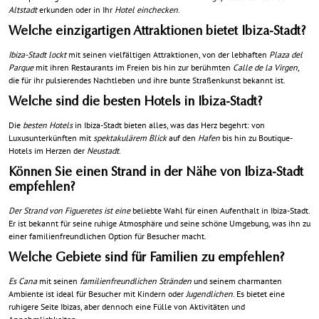
Altstadt
erkunden oder in Ihr
Hotel einchecken
.
Welche einzigartigen Attraktionen bietet Ibiza-Stadt?
Ibiza-Stadt lockt
mit seinen vielfältigen Attraktionen, von der lebhaften
Plaza del
Parque
mit ihren Restaurants im Freien bis hin zur berühmten
Calle de la Virgen
,
die für ihr pulsierendes Nachtleben und ihre bunte Straßenkunst bekannt ist.
Welche sind die besten Hotels in Ibiza-Stadt?
Die
besten Hotels
in Ibiza-Stadt bieten alles, was das Herz begehrt: von
Luxusunterkünften mit
spektakulärem Blick
auf den
Hafen
bis hin zu Boutique-
Hotels im Herzen der
Neustadt
.
Können Sie einen Strand in der Nähe von Ibiza-Stadt
empfehlen?
Der Strand von Figueretes ist eine
beliebte Wahl für einen Aufenthalt in Ibiza-Stadt.
Er ist bekannt für seine ruhige Atmosphäre und seine schöne Umgebung, was ihn zu
einer familienfreundlichen Option für Besucher macht.
Welche Gebiete sind für Familien zu empfehlen?
Es Cana
mit seinen
familienfreundlichen Stränden
und seinem charmanten
Ambiente ist ideal für Besucher mit Kindern oder
Jugendlichen
. Es bietet eine
ruhigere Seite Ibizas, aber dennoch eine Fülle von Aktivitäten und