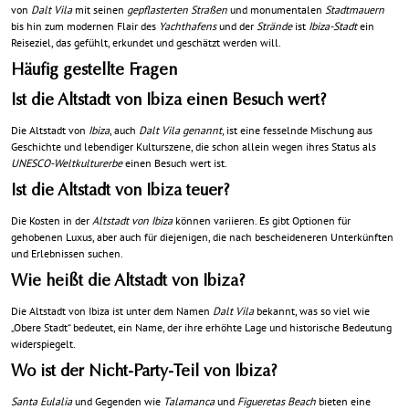
von
Dalt Vila
mit seinen
gepflasterten Straßen
und monumentalen
Stadtmauern
bis hin zum modernen Flair des
Yachthafens
und der
Strände
ist
Ibiza-Stadt
ein
Reiseziel, das gefühlt, erkundet und geschätzt werden will.
Häufig gestellte Fragen
Ist die Altstadt von Ibiza einen Besuch wert?
Die Altstadt von
Ibiza
, auch
Dalt Vila genannt
, ist eine fesselnde Mischung aus
Geschichte und lebendiger Kulturszene, die schon allein wegen ihres Status als
UNESCO-Weltkulturerbe
einen Besuch wert ist.
Ist die Altstadt von Ibiza teuer?
Die Kosten in der
Altstadt von Ibiza
können variieren. Es gibt Optionen für
gehobenen Luxus, aber auch für diejenigen, die nach bescheideneren Unterkünften
und Erlebnissen suchen.
Wie heißt die Altstadt von Ibiza?
Die Altstadt von Ibiza ist unter dem Namen
Dalt Vila
bekannt, was so viel wie
„Obere Stadt“ bedeutet, ein Name, der ihre erhöhte Lage und historische Bedeutung
widerspiegelt.
Wo ist der Nicht-Party-Teil von Ibiza?
Santa Eulalia
und Gegenden wie
Talamanca
und
Figueretas Beach
bieten eine