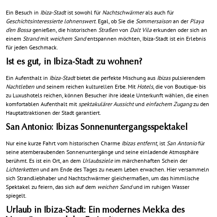
Ein Besuch in
Ibiza-Stadt
ist sowohl für
Nachtschwärmer
als auch für
Geschichtsinteressierte lohnenswert
. Egal, ob Sie die
Sommersaison
an der
Playa
d’en Bossa
genießen, die historischen
Straßen
von
Dalt Vila
erkunden oder sich an
einem
Strand
mit
weichem Sand
entspannen möchten, Ibiza-Stadt ist ein Erlebnis
für jeden Geschmack.
Ist es gut, in Ibiza-Stadt zu wohnen?
Ein Aufenthalt in
Ibiza-Stadt
bietet die perfekte Mischung aus
Ibizas
pulsierendem
Nachtleben
und seinem reichen kulturellen Erbe. Mit
Hotels
, die von Boutique- bis
zu Luxushotels reichen, können Besucher ihre ideale Unterkunft wählen, die einen
komfortablen Aufenthalt mit
spektakulärer Aussicht
und
einfachem Zugang
zu den
Hauptattraktionen der Stadt garantiert.
San Antonio: Ibizas Sonnenuntergangsspektakel
Nur eine kurze Fahrt vom historischen Charme
Ibizas entfernt
, ist
San Antonio
für
seine atemberaubenden Sonnenuntergänge und seine einladende Atmosphäre
berühmt. Es ist ein Ort, an dem
Urlaubsziele
im märchenhaften Schein der
Lichterketten
und am Ende des Tages zu neuem Leben erwachen. Hier versammeln
sich Strandliebhaber und Nachtschwärmer gleichermaßen, um das himmlische
Spektakel zu feiern, das sich auf dem
weichen Sand
und im ruhigen Wasser
spiegelt.
Urlaub in Ibiza-Stadt: Ein modernes Mekka des