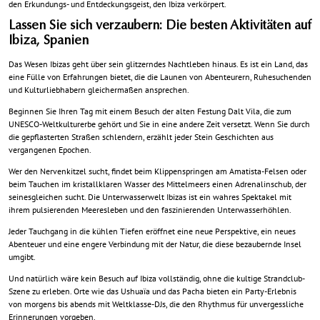
den Erkundungs- und Entdeckungsgeist, den Ibiza verkörpert.
Lassen Sie sich verzaubern: Die besten Aktivitäten auf
Ibiza, Spanien
Das Wesen Ibizas geht über sein glitzerndes Nachtleben hinaus. Es ist ein Land, das
eine Fülle von Erfahrungen bietet, die die Launen von Abenteurern, Ruhesuchenden
und Kulturliebhabern gleichermaßen ansprechen.
Beginnen Sie Ihren Tag mit einem Besuch der alten Festung Dalt Vila, die zum
UNESCO-Weltkulturerbe gehört und Sie in eine andere Zeit versetzt. Wenn Sie durch
die gepflasterten Straßen schlendern, erzählt jeder Stein Geschichten aus
vergangenen Epochen.
Wer den Nervenkitzel sucht, findet beim Klippenspringen am Amatista-Felsen oder
beim Tauchen im kristallklaren Wasser des Mittelmeers einen Adrenalinschub, der
seinesgleichen sucht. Die Unterwasserwelt Ibizas ist ein wahres Spektakel mit
ihrem pulsierenden Meeresleben und den faszinierenden Unterwasserhöhlen.
Jeder Tauchgang in die kühlen Tiefen eröffnet eine neue Perspektive, ein neues
Abenteuer und eine engere Verbindung mit der Natur, die diese bezaubernde Insel
umgibt.
Und natürlich wäre kein Besuch auf Ibiza vollständig, ohne die kultige Strandclub-
Szene zu erleben. Orte wie das Ushuaïa und das Pacha bieten ein Party-Erlebnis
von morgens bis abends mit Weltklasse-DJs, die den Rhythmus für unvergessliche
Erinnerungen vorgeben.