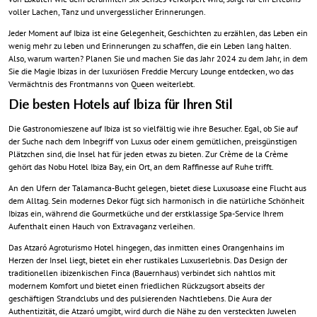
voller Lachen, Tanz und unvergesslicher Erinnerungen.
Jeder Moment auf Ibiza ist eine Gelegenheit, Geschichten zu erzählen, das Leben ein
wenig mehr zu leben und Erinnerungen zu schaffen, die ein Leben lang halten.
Also, warum warten? Planen Sie und machen Sie das Jahr 2024 zu dem Jahr, in dem
Sie die Magie Ibizas in der luxuriösen Freddie Mercury Lounge entdecken, wo das
Vermächtnis des Frontmanns von Queen weiterlebt.
Die besten Hotels auf Ibiza für Ihren Stil
Die Gastronomieszene auf Ibiza ist so vielfältig wie ihre Besucher. Egal, ob Sie auf
der Suche nach dem Inbegriff von Luxus oder einem gemütlichen, preisgünstigen
Plätzchen sind, die Insel hat für jeden etwas zu bieten. Zur Crème de la Crème
gehört das Nobu Hotel Ibiza Bay, ein Ort, an dem Raffinesse auf Ruhe trifft.
An den Ufern der Talamanca-Bucht gelegen, bietet diese Luxusoase eine Flucht aus
dem Alltag. Sein modernes Dekor fügt sich harmonisch in die natürliche Schönheit
Ibizas ein, während die Gourmetküche und der erstklassige Spa-Service Ihrem
Aufenthalt einen Hauch von Extravaganz verleihen.
Das Atzaró Agroturismo Hotel hingegen, das inmitten eines Orangenhains im
Herzen der Insel liegt, bietet ein eher rustikales Luxuserlebnis. Das Design der
traditionellen ibizenkischen Finca (Bauernhaus) verbindet sich nahtlos mit
modernem Komfort und bietet einen friedlichen Rückzugsort abseits der
geschäftigen Strandclubs und des pulsierenden Nachtlebens. Die Aura der
Authentizität, die Atzaró umgibt, wird durch die Nähe zu den versteckten Juwelen