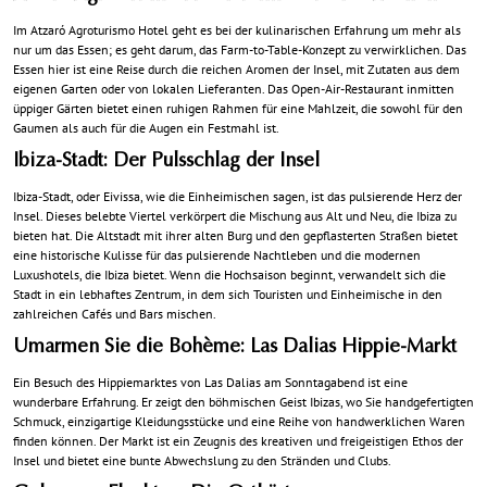
Im Atzaró Agroturismo Hotel geht es bei der kulinarischen Erfahrung um mehr als
nur um das Essen; es geht darum, das Farm-to-Table-Konzept zu verwirklichen. Das
Essen hier ist eine Reise durch die reichen Aromen der Insel, mit Zutaten aus dem
eigenen Garten oder von lokalen Lieferanten. Das Open-Air-Restaurant inmitten
üppiger Gärten bietet einen ruhigen Rahmen für eine Mahlzeit, die sowohl für den
Gaumen als auch für die Augen ein Festmahl ist.
Ibiza-Stadt: Der Pulsschlag der Insel
Ibiza-Stadt, oder Eivissa, wie die Einheimischen sagen, ist das pulsierende Herz der
Insel. Dieses belebte Viertel verkörpert die Mischung aus Alt und Neu, die Ibiza zu
bieten hat. Die Altstadt mit ihrer alten Burg und den gepflasterten Straßen bietet
eine historische Kulisse für das pulsierende Nachtleben und die modernen
Luxushotels, die Ibiza bietet. Wenn die Hochsaison beginnt, verwandelt sich die
Stadt in ein lebhaftes Zentrum, in dem sich Touristen und Einheimische in den
zahlreichen Cafés und Bars mischen.
Umarmen Sie die Bohème: Las Dalias Hippie-Markt
Ein Besuch des Hippiemarktes von Las Dalias am Sonntagabend ist eine
wunderbare Erfahrung. Er zeigt den böhmischen Geist Ibizas, wo Sie handgefertigten
Schmuck, einzigartige Kleidungsstücke und eine Reihe von handwerklichen Waren
finden können. Der Markt ist ein Zeugnis des kreativen und freigeistigen Ethos der
Insel und bietet eine bunte Abwechslung zu den Stränden und Clubs.