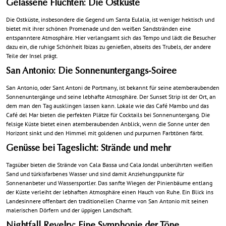
Gelassene Fluchten: Die Ostküste
Die Ostküste, insbesondere die Gegend um Santa Eulalia, ist weniger hektisch und
bietet mit ihrer schönen Promenade und den weißen Sandstränden eine
entspanntere Atmosphäre. Hier verlangsamt sich das Tempo und lädt die Besucher
dazu ein, die ruhige Schönheit Ibizas zu genießen, abseits des Trubels, der andere
Teile der Insel prägt.
San Antonio: Die Sonnenuntergangs-Soiree
San Antonio, oder Sant Antoni de Portmany, ist bekannt für seine atemberaubenden
Sonnenuntergänge und seine lebhafte Atmosphäre. Der Sunset Strip ist der Ort, an
dem man den Tag ausklingen lassen kann. Lokale wie das Café Mambo und das
Café del Mar bieten die perfekten Plätze für Cocktails bei Sonnenuntergang. Die
felsige Küste bietet einen atemberaubenden Anblick, wenn die Sonne unter den
Horizont sinkt und den Himmel mit goldenen und purpurnen Farbtönen färbt.
Genüsse bei Tageslicht: Strände und mehr
Tagsüber bieten die Strände von Cala Bassa und Cala Jondal unberührten weißen
Sand und türkisfarbenes Wasser und sind damit Anziehungspunkte für
Sonnenanbeter und Wassersportler. Das sanfte Wiegen der Pinienbäume entlang
der Küste verleiht der lebhaften Atmosphäre einen Hauch von Ruhe. Ein Blick ins
Landesinnere offenbart den traditionellen Charme von San Antonio mit seinen
malerischen Dörfern und der üppigen Landschaft.