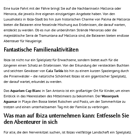
Eine kurze Fahrt mit der Fähre bringt Sie auf die Nachbarinseln Mallorca oder
Menorca, die jeweils ihre eigenen einzigartigen Angebote haben. Von den
Luxushotels in Ibiza-Stadt bis hin zum historischen Charme von Palma de Mallorca
bieten die Balearen eine fesselnde Mischung aus Erlebnissen, die darauf warten,
entdeckt zu werden. Ob es nun die unberührten Strände Menorcas oder die
majestätische Serra de Tramuntana auf Mallorca sind, die Balearen bieten endlose
Abenteuer für Neugierige.
Fantastische Familienaktivitäten
Ibiza ist nicht nur ein Spielplatz für Erwachsene, sondern bietet auch für die
Jüngeren einen Schatz an Erlebnissen. Von der Erkundung der versteckten Buchten
und seichten Gewässer von
Cala Tarida
bis hin zu einem kurzen Spaziergang durch
die Pinienwälder – die natürliche Schönheit Ibizas ist ein gigantischer Spielplatz,
der darauf wartet, erkundet zu werden.
Das
Aquarium Cap Blanc
in San Antonio ist ein großartiger Ort für Kinder, um einen
Einblick in das Meeresleben des Mittelmeers zu bekommen. Der
Wasserpark
Aguamar
in Playa d’en Bossa bietet Rutschen und Pools, um der Sommerhitze zu
trotzen und einen unterhaltsamen Tag mit der Familie zu verbringen.
Was man auf Ibiza unternehmen kann: Entfesseln Sie
den Abenteurer in sich
Für alle, die den Nervenkitzel suchen, ist Ibizas vielfältige Landschaft ein Spielplatz.