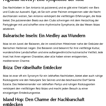
Nightfall Revelry: Eine Symphonie der Töne
Das Nachtleben in San Antonio ist pulsierend, und es gibt eine Vielzahl von Bars
und Clubs zur Auswahl. Egal, ob Sie sich unter Palmen entspannen oder die Nacht
durchtanzen wollen, San Antonio verkörpert die vielfältigen Erfahrungen, die Ibiza
bietet. Die pulsierenden Beats aus den Clubs schwingen mit dem Herzschlag der
Partygänger mit und schaffen eine rhythmische Symphonie, die das Wesen Ibizas
zelebriert.
Balearische Inseln: Ein Medley aus Wundern
Ibiza ist ein Juwel der Balearen, die im westlichen Mittelmeer nahe der Ostküste der
Iberischen Halbinsel liegen. Die Balearen sind bekannt für ihre vielfältige Kultur,
wunderschöne Landschaften und eine außergewöhnliche kulinarische Vielfalt. Jede
Insel hat ihren eigenen Charakter, aber alle haben einen entspannten,
mediterranen Charme.
Ibiza: Der rätselhafte Entdecker
Ibiza ist zwar oft ein Synonym für ein lebhaftes Nachtleben, bietet aber auch ruhige
Rückzugsorte wie den Naturpark Ses Salines und das beschauliche Dorf Santa
Eulalia. Das Nebeneinander von lebhaften Partys und ruhigen Rückzugsorten
verkörpert den vielfältigen Reiz Ibizas und macht jeden Besuch zu einer
einzigartigen Entdeckungsreise.
Island Hop: Den Charme der Nachbarschaft
entdecken