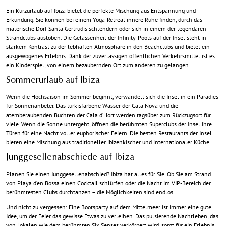
Ein Kurzurlaub auf Ibiza bietet die perfekte Mischung aus Entspannung und
Erkundung. Sie können bei einem Yoga-Retreat innere Ruhe finden, durch das
malerische Dorf Santa Gertrudis schlendern oder sich in einem der legendären
Strandclubs austoben. Die Gelassenheit der Infinity-Pools auf der Insel steht in
starkem Kontrast zu der lebhaften Atmosphäre in den Beachclubs und bietet ein
ausgewogenes Erlebnis. Dank der zuverlässigen öffentlichen Verkehrsmittel ist es
ein Kinderspiel, von einem bezaubernden Ort zum anderen zu gelangen.
Sommerurlaub auf Ibiza
Wenn die Hochsaison im Sommer beginnt, verwandelt sich die Insel in ein Paradies
für Sonnenanbeter. Das türkisfarbene Wasser der Cala Nova und die
atemberaubenden Buchten der Cala d’Hort werden tagsüber zum Rückzugsort für
viele. Wenn die Sonne untergeht, öffnen die berühmten Superclubs der Insel ihre
Türen für eine Nacht voller euphorischer Feiern. Die besten Restaurants der Insel
bieten eine Mischung aus traditioneller ibizenkischer und internationaler Küche.
Junggesellenabschiede auf Ibiza
Planen Sie einen Junggesellenabschied? Ibiza hat alles für Sie. Ob Sie am Strand
von Playa d’en Bossa einen Cocktail schlürfen oder die Nacht im VIP-Bereich der
berühmtesten Clubs durchtanzen – die Möglichkeiten sind endlos.
Und nicht zu vergessen: Eine Bootsparty auf dem Mittelmeer ist immer eine gute
Idee, um der Feier das gewisse Etwas zu verleihen. Das pulsierende Nachtleben, das
von Lokalen wie dem berühmten Six Senses verkörpert wird, sorgt für ein Erlebnis