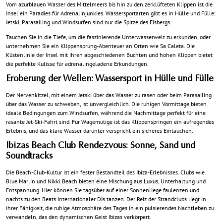
Vom azurblauen Wasser des Mittelmeers bis hin zu den zerklüfteten Klippen ist die
Insel ein Paradies für Adrenalinjunkies. Wassersportarten gibt es in Hülle und Fülle:
Jetski, Parasailing und Windsurfen sind nur die Spitze des Eisbergs.
Tauchen Sie in die Tiefe, um die faszinierende Unterwasserwelt zu erkunden, oder
unternehmen Sie ein Klippensprung-Abenteuer an Orten wie Sa Caleta. Die
Küstenlinie der Insel mit ihren abgeschiedenen Buchten und hohen Klippen bietet
die perfekte Kulisse für adrenalingeladene Erkundungen.
Eroberung der Wellen: Wassersport in Hülle und Fülle
Der Nervenkitzel, mit einem Jetski über das Wasser zu rasen oder beim Parasailing
über das Wasser zu schweben, ist unvergleichlich. Die ruhigen Vormittage bieten
ideale Bedingungen zum Windsurfen, während die Nachmittage perfekt für eine
rasante Jet-Ski-Fahrt sind. Für Wagemutige ist das Klippenspringen ein aufregendes
Erlebnis, und das klare Wasser darunter verspricht ein sicheres Eintauchen.
Ibizas Beach Club Rendezvous: Sonne, Sand und
Soundtracks
Die Beach-Club-Kultur ist ein fester Bestandteil des Ibiza-Erlebnisses. Clubs wie
Blue Marlin und Nikki Beach bieten eine Mischung aus Luxus, Unterhaltung und
Entspannung. Hier können Sie tagsüber auf einer Sonnenliege faulenzen und
nachts zu den Beats internationaler DJs tanzen. Der Reiz der Strandclubs liegt in
ihrer Fähigkeit, die ruhige Atmosphäre des Tages in ein pulsierendes Nachtleben zu
verwandeln, das den dynamischen Geist Ibizas verkörpert.