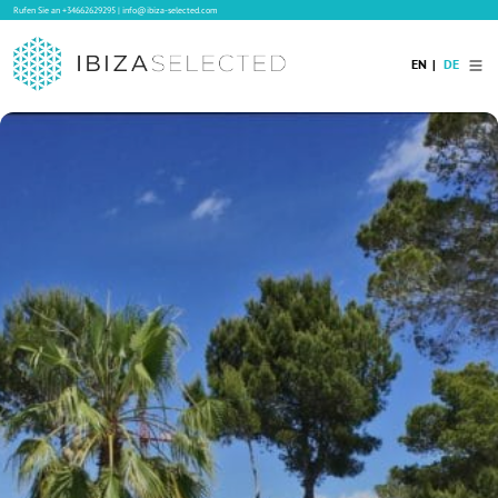
Rufen Sie an
+34662629295
|
info@ibiza-selected.com
EN
DE
Home
Ibiza Villas
Langzeitvermietung auf Ibiza
Hotels
Verkauf
Blog
Services
Kontakt