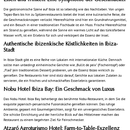
Essen und Trinken: Eine Symphonie der Geschmäcker
Die gastronomische Szene auf Ibiza ist so lebendig wie das Nachtleben. Von urigen
Tapas-Bars bis hin zu Spitzenrestaurants bietet die Insel eine kulinarische Reise, die
die Geschmacksknospen verlockt. Meeresfrüchte sind hier ein Grundnahrungsmittel,
und ein Besuch in einer traditionellen Fischbude ist ein Muss. Frische Meeresfrüchte
am Strand zu genießen, während die Sonne ein warmes Licht auf das türkisfarbene
Wasser wirft, ist ein Erlebnis für sich und verkörpert die Essenz der Insel.
Authentische ibizenkische Köstlichkeiten in Ibiza-
Stadt
In Ibiza-Stadt gibt es eine Reihe von Lokalen mit internationaler Küche. Dennoch
sollte man unbedingt einheimische Gerichte wie „Bullit de peix“ (Fischeintopf) oder
„Flaó“ (ein traditionelles Dessert) probieren, um die Essenz Ibizas wirklich zu
genießen. Die Restaurants hier sind stolz darauf, Gerichte aus lokalen Zutaten zu
servieren, die ein frisches und schmackhaftes Esserlebnis garantieren.
Nobu Hotel Ibiza Bay: Ein Geschmack von Luxus
Das Nobu Hotel Ibiza Bay beherbergt das berühmte Nobu-Restaurant, in dem Sie die
exquisite japanisch-peruanische Fusionsküche genießen können. Das ruhige
Ambiente, gepaart mit Gourmetgerichten, sorgt für ein unvergessliches Esserlebnis.
Die schicke Einrichtung und der herrliche Blick auf das Mittelmeer machen das
Restaurant zu einem begehrten Ziel für Feinschmecker.
Atzaró Agroturismo Hotel: Farm-to-Table-Exzellenz