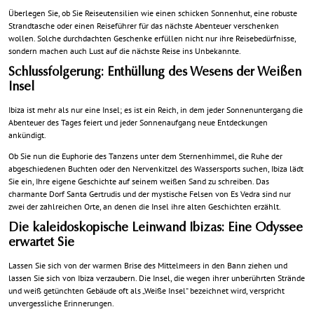
Überlegen Sie, ob Sie Reiseutensilien wie einen schicken Sonnenhut, eine robuste
Strandtasche oder einen Reiseführer für das nächste Abenteuer verschenken
wollen. Solche durchdachten Geschenke erfüllen nicht nur ihre Reisebedürfnisse,
sondern machen auch Lust auf die nächste Reise ins Unbekannte.
Schlussfolgerung: Enthüllung des Wesens der Weißen
Insel
Ibiza ist mehr als nur eine Insel; es ist ein Reich, in dem jeder Sonnenuntergang die
Abenteuer des Tages feiert und jeder Sonnenaufgang neue Entdeckungen
ankündigt.
Ob Sie nun die Euphorie des Tanzens unter dem Sternenhimmel, die Ruhe der
abgeschiedenen Buchten oder den Nervenkitzel des Wassersports suchen, Ibiza lädt
Sie ein, Ihre eigene Geschichte auf seinem weißen Sand zu schreiben. Das
charmante Dorf Santa Gertrudis und der mystische Felsen von Es Vedra sind nur
zwei der zahlreichen Orte, an denen die Insel ihre alten Geschichten erzählt.
Die kaleidoskopische Leinwand Ibizas: Eine Odyssee
erwartet Sie
Lassen Sie sich von der warmen Brise des Mittelmeers in den Bann ziehen und
lassen Sie sich von Ibiza verzaubern. Die Insel, die wegen ihrer unberührten Strände
und weiß getünchten Gebäude oft als „Weiße Insel“ bezeichnet wird, verspricht
unvergessliche Erinnerungen.