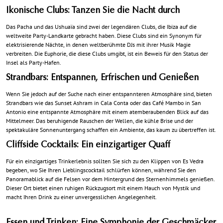
Ikonische Clubs: Tanzen Sie die Nacht durch
Das Pacha und das Ushuaïa sind zwei der legendären Clubs, die Ibiza auf die
weltweite Party-Landkarte gebracht haben. Diese Clubs sind ein Synonym für
elektrisierende Nächte, in denen weltberühmte DJs mit ihrer Musik Magie
verbreiten. Die Euphorie, die diese Clubs umgibt, ist ein Beweis für den Status der
Insel als Party-Hafen.
Strandbars: Entspannen, Erfrischen und Genießen
Wenn Sie jedoch auf der Suche nach einer entspannteren Atmosphäre sind, bieten
Strandbars wie das Sunset Ashram in Cala Conta oder das Café Mambo in San
Antonio eine entspannte Atmosphäre mit einem atemberaubenden Blick auf das
Mittelmeer. Das beruhigende Rauschen der Wellen, die kühle Brise und der
spektakuläre Sonnenuntergang schaffen ein Ambiente, das kaum zu übertreffen ist.
Cliffside Cocktails: Ein einzigartiger Quaff
Für ein einzigartiges Trinkerlebnis sollten Sie sich zu den Klippen von Es Vedra
begeben, wo Sie Ihren Lieblingscocktail schlürfen können, während Sie den
Panoramablick auf die Felsen vor dem Hintergrund des Sternenhimmels genießen.
Dieser Ort bietet einen ruhigen Rückzugsort mit einem Hauch von Mystik und
macht Ihren Drink zu einer unvergesslichen Angelegenheit.