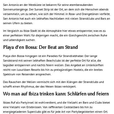
San Antonio an der Westküste ist bekannt für seine atemberaubenden
Sonnenuntergänge. Der Sunset Strip ist der Ort, an dem sich die Menschen abends
versammeln, um zu sehen, wie sich der Himmel in Rosa- und Orangetönen verfärbt.
San Antonio hat auch ein lebhaftes Nachtleben mit vielen Strandclubs und Bars an
seinen Ufern zu bieten.
Im Vergleich zu Ibiza-Stadt ist die Atmosphäre hier etwas entspannter, was es zu
einer perfekten Wahl für diejenigen macht, die ein Gleichgewicht zwischen Ruhe
und Lebendigkeit suchen.
Playa d’en Bossa: Der Beat am Strand
Playa d’en Bossa hingegen ist ein Paradies für Strandliebhaber. Der lange
Sandstrand mit seinen lebhaften Beachclubs ist der perfekte Ort für alle, die
tagsüber entspannen und nachts feiern wollen. Das Angebot an Unterkünften
reicht von luxuriösen Resorts bis hin zu preisgünstigen Hostels, die ein breites
Spektrum von Reisenden ansprechen.
Das Rauschen der Wellen vermischt sich mit den Klängen der Strandclubs und
schafft einen Rhythmus, der das Wesen Ibizas verkörpert.
Wo man auf Ibiza trinken kann: Schlürfen und Feiern
Ibizas Ruf als Partyinsel ist wohlverdient, und die Vielzahl an Bars und Clubs bietet
eine Vielzahl von Erlebnissen. Von raffinierten Cocktailbars bis hin zu
energiegeladenen Superclubs gibt es für jede Art von Partybegeisterten einen Ort.