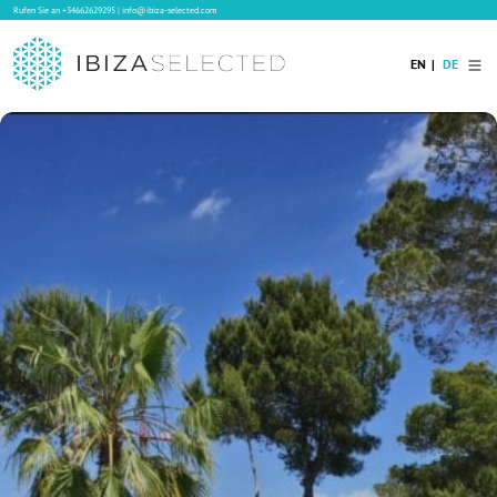
Rufen Sie an
+34662629295
|
info@ibiza-selected.com
EN
DE
Home
Ibiza Villas
Langzeitvermietung auf Ibiza
Hotels
Verkauf
Blog
Services
Kontakt