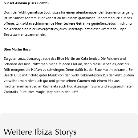
Sunset Ashram (Cala Comte)
Doch der Wohl genialiste Spot Ibizas für einen atemberaubenden Sonnenuntergang
ist im Sunset Ashram. Hier kannst du bei einem grandiosen Panoramablick auf das
offene, türkis-blau schimmernde Meer leckere Getränke genießen. Jedoch nicht nur
die Abende sind hier unvergesslich, auch untertags lädt dieser Ort mit chilligen
Beats zum entspannen ein.
Blue Marlin Ibiza
Zu guter Letzt, überzeugt auch das Blue Marlin an Cala Jondal. Die Reichen und
Schönen der Insel trifft man hier auf jeden Fall an, denn diese lieben es, dort bis
früh morgens die Hüften zu schwingen. Denn dafür ist der Blue Marlin bekannt: Ein
Beach Club mit richitg guter Musik von den wohl bekanntesten DJs der Welt. Zudem
verwöhnt man hier auch gut und gerne seinen Gaumen mit einem Mix aus
mediterraner, asiatischer Küche als auch hochklassigem Sushi und ausgezeichneten
Cocktails. Pure Ibiza Magie liegt hier in der Luft!
Weitere Ibiza Storys