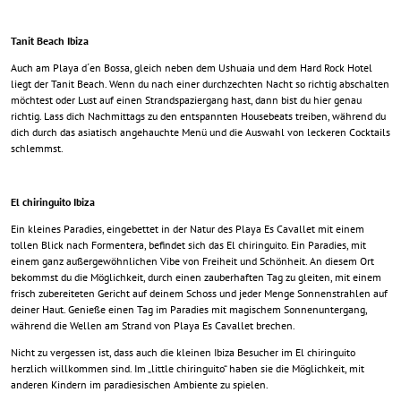
Tanit Beach Ibiza
Auch am Playa d´en Bossa, gleich neben dem Ushuaia und dem Hard Rock Hotel
liegt der Tanit Beach. Wenn du nach einer durchzechten Nacht so richtig abschalten
möchtest oder Lust auf einen Strandspaziergang hast, dann bist du hier genau
richtig. Lass dich Nachmittags zu den entspannten Housebeats treiben, während du
dich durch das asiatisch angehauchte Menü und die Auswahl von leckeren Cocktails
schlemmst.
El chiringuito Ibiza
Ein kleines Paradies, eingebettet in der Natur des Playa Es Cavallet mit einem
tollen Blick nach Formentera, befindet sich das El chiringuito. Ein Paradies, mit
einem ganz außergewöhnlichen Vibe von Freiheit und Schönheit. An diesem Ort
bekommst du die Möglichkeit, durch einen zauberhaften Tag zu gleiten, mit einem
frisch zubereiteten Gericht auf deinem Schoss und jeder Menge Sonnenstrahlen auf
deiner Haut. Genieße einen Tag im Paradies mit magischem Sonnenuntergang,
während die Wellen am Strand von Playa Es Cavallet brechen.
Nicht zu vergessen ist, dass auch die kleinen Ibiza Besucher im El chiringuito
herzlich willkommen sind. Im „little chiringuito“ haben sie die Möglichkeit, mit
anderen Kindern im paradiesischen Ambiente zu spielen.