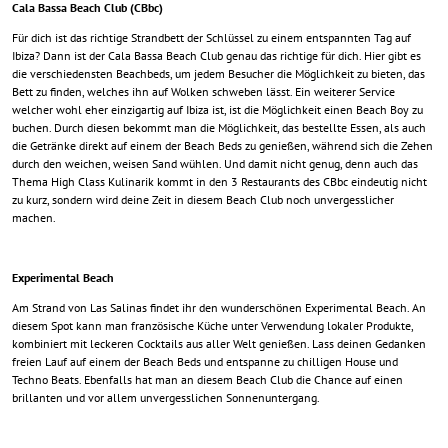
Cala Bassa Beach Club (CBbc)
Für dich ist das richtige Strandbett der Schlüssel zu einem entspannten Tag auf
Ibiza? Dann ist der Cala Bassa Beach Club genau das richtige für dich. Hier gibt es
die verschiedensten Beachbeds, um jedem Besucher die Möglichkeit zu bieten, das
Bett zu finden, welches ihn auf Wolken schweben lässt. Ein weiterer Service
welcher wohl eher einzigartig auf Ibiza ist, ist die Möglichkeit einen Beach Boy zu
buchen. Durch diesen bekommt man die Möglichkeit, das bestellte Essen, als auch
die Getränke direkt auf einem der Beach Beds zu genießen, während sich die Zehen
durch den weichen, weisen Sand wühlen. Und damit nicht genug, denn auch das
Thema High Class Kulinarik kommt in den 3 Restaurants des CBbc eindeutig nicht
zu kurz, sondern wird deine Zeit in diesem Beach Club noch unvergesslicher
machen.
Experimental Beach
Am Strand von Las Salinas findet ihr den wunderschönen Experimental Beach. An
diesem Spot kann man französische Küche unter Verwendung lokaler Produkte,
kombiniert mit leckeren Cocktails aus aller Welt genießen. Lass deinen Gedanken
freien Lauf auf einem der Beach Beds und entspanne zu chilligen House und
Techno Beats. Ebenfalls hat man an diesem Beach Club die Chance auf einen
brillanten und vor allem unvergesslichen Sonnenuntergang.