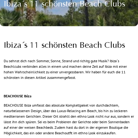
Ibiza´s 11 schönsten Beach Clubs
Ibiza´s 11 schönsten Beach Clubs
Du sehnst dich nach Sommer, Sonne, Strand und richitg gute Musik? Ibiza´s
Beachlcubs verbinden alles in einem und machen deine Zeit auf Ibiza mit einer
hohen Wahrscheinlichkeit zu einer unvergessbaren. Wir haben für euch die 11
schönsten in diesen Artikel zusammengefasst.
BEACHOUSE Ibiza
BEACHOUSE Ibiza umfasst das absolute Komplettpaket von durchdachtem,
naturbelassenen Design, über das Luxus-Relacing am Beach, bis hin zu leckeren
mediterranen Gerichten. Dieser Ort strahlt den ethno Look nicht nur aus, sondern er
lässt ihn dich spüren. Sei es beim Probieren der Gerichte oder beim Sonnenbaden
auf einer der weisen Beachbeds. Zudem hast du dort in der eigenen Boutique die
Möglichkeit, das ein oder andere Beachoutfit im ethno Look einzukaufen.