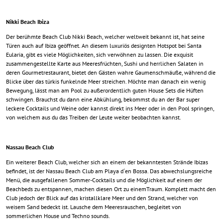
Nikki Beach Ibiza
Der berühmte Beach Club Nikki Beach, welcher weltweit bekannt ist, hat seine
Türen auch auf Ibiza geöffnet. An diesem luxuriös designten Hotspot bei Santa
Eularia, gibt es viele Möglichkeiten, sich verwöhnen zu lassen. Die exquisit
zusammengestellte Karte aus Meeresfrüchten, Sushi und herrlichen Salaten in
deren Gourmetrestaurant, bietet den Gästen wahre Gaumenschmäuße, während die
Blicke über das türkis funkelnde Meer streichen. Möchte man danach ein wenig
Bewegung, lässt man am Pool zu außerordentlich guten House Sets die Hüften
schwingen. Brauchst du dann eine Abkühlung, bekommst du an der Bar super
leckere Cocktails und Weine oder kannst direkt ins Meer oder in den Pool springen,
von welchem aus du das Treiben der Leute weiter beobachten kannst.
Nassau Beach Club
Ein weiterer Beach Club, welcher sich an einem der bekanntesten Strände Ibizas
befindet, ist der Nassau Beach Club am Playa d´en Bossa. Das abwechslungsreiche
Menü, die ausgefallenen Sommer-Cocktails und die Möglichkeit auf einem der
Beachbeds zu entspannen, machen diesen Ort zu einemTraum. Komplett macht den
Club jedoch der Blick auf das kristallklare Meer und den Strand, welcher von
weisem Sand bedeckt ist. Lausche dem Meeresrauschen, begleitet von
sommerlichen House und Techno sounds.