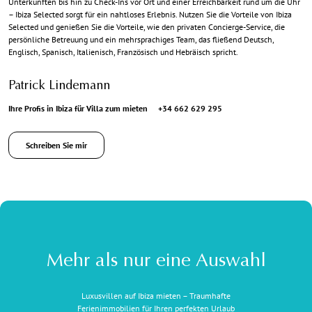
Unterkünften bis hin zu Check-Ins vor Ort und einer Erreichbarkeit rund um die Uhr
– Ibiza Selected sorgt für ein nahtloses Erlebnis. Nutzen Sie die Vorteile von Ibiza
Selected und genießen Sie die Vorteile, wie den privaten Concierge-Service, die
persönliche Betreuung und ein mehrsprachiges Team, das fließend Deutsch,
Englisch, Spanisch, Italienisch, Französisch und Hebräisch spricht.
Patrick Lindemann
Ihre Profis in Ibiza für Villa zum mieten
+34 662 629 295
Schreiben Sie mir
Mehr als nur eine Auswahl
Luxusvillen auf Ibiza mieten – Traumhafte
Ferienimmobilien für Ihren perfekten Urlaub