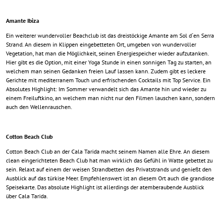
Amante Ibiza
Ein weiterer wundervoller Beachclub ist das dreistöckige Amante am Sol d´en Serra
Strand. An diesem in Klippen eingebetteten Ort, umgeben von wundervoller
Vegetation, hat man die Möglichkeit, seinen Energiespeicher wieder aufzutanken.
Hier gibt es die Option, mit einer Yoga Stunde in einen sonnigen Tag zu starten, an
welchem man seinen Gedanken freien Lauf lassen kann. Zudem gibt es leckere
Gerichte mit mediterranem Touch und erfrischenden Cocktails mit Top Service. Ein
Absolutes Highlight: Im Sommer verwandelt sich das Amante hin und wieder zu
einem Freiluftkino, an welchem man nicht nur den Filmen lauschen kann, sondern
auch den Wellenrauschen.
Cotton Beach Club
Cotton Beach Club an der Cala Tarida macht seinem Namen alle Ehre. An diesem
clean eingerichteten Beach Club hat man wirklich das Gefühl in Watte gebettet zu
sein. Relaxt auf einem der weisen Strandbetten des Privatstrands und genießt den
Ausblick auf das türkise Meer. Empfehlenswert ist an diesem Ort auch die grandiose
Speisekarte. Das absolute Highlight ist allerdings der atemberaubende Ausblick
über Cala Tarida.