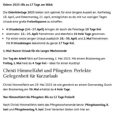
Ostern 2025: Bis zu 17 Tage am Stück
Die
Osterfeiertage 2025
bieten sich optimal für eine längere Auszeit an: Karfreitag,
18. April, und Ostermontag, 21. April, ermöglichen es dir, mit nur wenigen Tagen
Urlaub eine große
Freizeitspanne
zu schaffen.
4 Urlaubstage (14.–17. April)
bringen dir durch die Feiertage
10 Tage frei
.
Alternativ:
22.–25. April
freinehmen und ebenfalls
10 freie Tage
gewinnen.
Für einen extra langen Urlaub zusätzlich
28.–30. April
und
2. Mai
freinehmen:
Mit
8 Urlaubstagen
bekommst du ganze
17 Tage frei
.
1. Mai: Kurzer Urlaub für ein langes Wochenende
Der
Tag der Arbeit
fällt auf Donnerstag, 1. Mai 2025. Mit einem Brückentag am
Freitag, 2. Mai
hast du
4 Tage frei
– ideal für einen Kurztrip!
Christi Himmelfahrt und Pfingsten: Perfekte
Gelegenheit für Kurzurlaub
Christi Himmelfahrt am 29. Mai 2025 ist wie gewohnt an einem Donnerstag. Durch
den Brückentag am
30. Mai
erhältst du
4 freie Tage
.
Von Himmelfahrt bis Pfingsten: Bis zu 12 Tage Freizeit
Nach Christi Himmelfahrt steht das Pfingstwochenende bevor:
Pfingstsonntag, 8.
Juni
und
Pfingstmontag, 9. Juni
. Zwei Varianten bieten sich hier an: