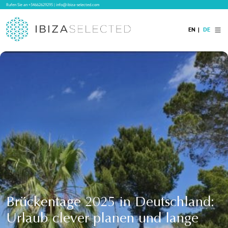
Rufen Sie an
+34662629295
|
info@ibiza-selected.com
EN
DE
Home
Ibiza Villas
Langzeitvermietung auf Ibiza
Hotels
Verkauf
Blog
Services
Kontakt
Brückentage 2025 in Deutschland:
Urlaub clever planen und lange