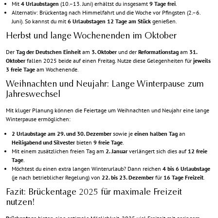
Mit
4 Urlaubstagen
(10.–13. Juni) erhältst du insgesamt
9 Tage frei
.
Alternativ: Brückentag nach Himmelfahrt und die Woche vor Pfingsten (2.–6.
Juni). So kannst du mit
6 Urlaubstagen
12 Tage am Stück
genießen.
Herbst und lange Wochenenden im Oktober
Der
Tag der Deutschen Einheit
am
3. Oktober
und der
Reformationstag
am
31.
Oktober
fallen 2025 beide auf einen Freitag. Nutze diese Gelegenheiten für
jeweils
3 freie Tage
am Wochenende.
Weihnachten und Neujahr: Lange Winterpause zum
Jahreswechsel
Mit kluger Planung können die Feiertage um Weihnachten und Neujahr eine lange
Winterpause ermöglichen:
2 Urlaubstage am 29. und 30. Dezember
sowie je
einen halben Tag
an
Heiligabend und Silvester
bieten
9 freie Tage
.
Mit einem zusätzlichen freien Tag am
2. Januar
verlängert sich dies auf
12 freie
Tage
.
Möchtest du einen extra langen Winterurlaub? Dann reichen
4 bis 6 Urlaubstage
(je nach betrieblicher Regelung) von
22. bis 23. Dezember
für
16 Tage Freizeit
.
Fazit: Brückentage 2025 für maximale Freizeit
nutzen!