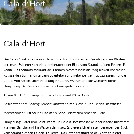
Cala d’Hort
Cala d’Hort
Die Cala d’Hort ist eine wunderschöne Bucht mit kleinem Sandstrand im Westen
der Insel. Es bietet sich ein atemberaubender Blick vom Strand auf den Felsen „Es
Vedra“. Das Strandrestaurant del Carmen bietet zudem die Möglichkeit vor dieser
Kulisse den Sonnenuntergang zu erleben und nebenbei sehr gut zu essen. Für die
Cala d’Hort spricht aber eindeutig ihr klares Wasser und die wunderschöne
Umgebung. Der Sand ist teilweise etwas grob bis kieselig.
Ausmaße: 150 m Länge und zwischen 5 und 20 m Breite.
Beschaffenheit (Boden): Grober Sandstrand mit Kieseln und Felsen im Wasser
Meeresboden: Erst Steine und dann Sand. Leicht zunehmende Tiefe.
Umgebung: Hotel und RestaurantsDie Cala d’Hort ist eine wunderschöne Bucht mit
kleinem Sandstrand im Westen der Insel. Es bietet sich ein atemberaubender Blick
vom Strand auf den Felsen „Es Vedra“. Das Strandrestaurant del Carmen bietet