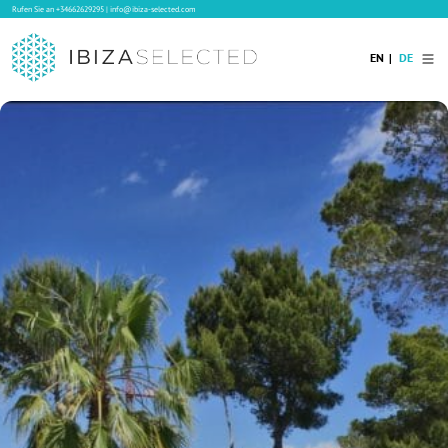
Rufen Sie an
+34662629295
|
info@ibiza-selected.com
EN
DE
Home
Ibiza Villas
Langzeitvermietung auf Ibiza
Hotels
Verkauf
Blog
Services
Kontakt