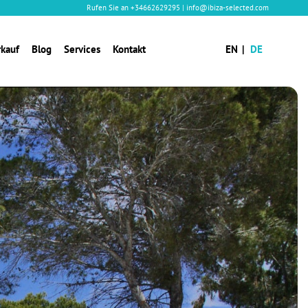
Rufen Sie an
+34662629295
|
info@ibiza-selected.com
rkauf
Blog
Services
Kontakt
EN
DE