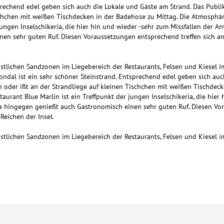
sprechend edel geben sich auch die Lokale und Gäste am Strand. Das Publi
ischchen mit weißen Tischdecken in der Badehose zu Mittag. Die Atmosphä
jungen Inselschikeria, die hier hin und wieder -sehr zum Missfallen der A
n sehr guten Ruf. Diesen Voraussetzungen entsprechend treffen sich an
stlichen Sandzonen im Liegebereich der Restaurants, Felsen und Kiesel i
ondal ist ein sehr schöner Steinstrand. Entsprechend edel geben sich au
en oder ißt an der Strandliege auf kleinen Tischchen mit weißen Tischdec
urant Blue Marlin ist ein Treffpunkt der jungen Inselschikeria, die hier
ja hingegen genießt auch Gastronomisch einen sehr guten Ruf. Diesen Vor
Reichen der Insel.
stlichen Sandzonen im Liegebereich der Restaurants, Felsen und Kiesel i