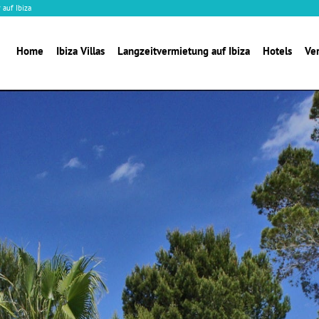
 auf Ibiza
Home
Ibiza Villas
Langzeitvermietung auf Ibiza
Hotels
Ve