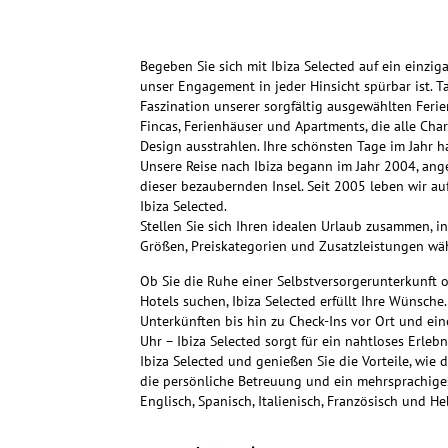
Begeben Sie sich mit Ibiza Selected auf ein einzig
unser Engagement in jeder Hinsicht spürbar ist. Ta
Faszination unserer sorgfältig ausgewählten Ferien
Fincas, Ferienhäuser und Apartments, die alle Char
Design ausstrahlen. Ihre schönsten Tage im Jahr h
Unsere Reise nach Ibiza begann im Jahr 2004, ang
dieser bezaubernden Insel. Seit 2005 leben wir a
Ibiza Selected.
Stellen Sie sich Ihren idealen Urlaub zusammen, 
Größen, Preiskategorien und Zusatzleistungen wä
Ob Sie die Ruhe einer Selbstversorgerunterkunft 
Hotels suchen, Ibiza Selected erfüllt Ihre Wünsche.
Unterkünften bis hin zu Check-Ins vor Ort und ein
Uhr – Ibiza Selected sorgt für ein nahtloses Erlebn
Ibiza Selected und genießen Sie die Vorteile, wie 
die persönliche Betreuung und ein mehrsprachiges
Englisch, Spanisch, Italienisch, Französisch und He