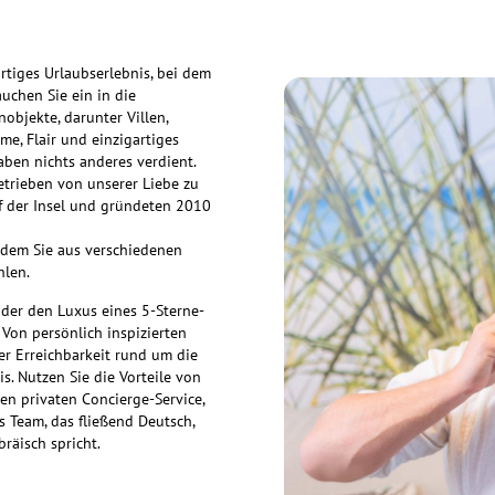
artiges Urlaubserlebnis, bei dem
uchen Sie ein in die
objekte, darunter Villen,
me, Flair und einzigartiges
aben nichts anderes verdient.
etrieben von unserer Liebe zu
uf der Insel und gründeten 2010
indem Sie aus verschiedenen
hlen.
oder den Luxus eines 5-Sterne-
 Von persönlich inspizierten
er Erreichbarkeit rund um die
is. Nutzen Sie die Vorteile von
den privaten Concierge-Service,
 Team, das fließend Deutsch,
bräisch spricht.