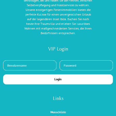
bevorzugen, bei uns haben Sie die Freiheit, zwischen
Selbstverpflegung und Hotelservices zu wählen.
Unsere einzigartigen Ferienimmobilien bieten die
perfekte Kulisse für einen unvergesslichen Urlaub
auf der legendären Insel Ibiza. Buchen Sie noch
heute Ihre Traumvilla und erleben Sie luxuriöses
Wohnen mit maßgeschneiderten Services, die Ihren
Bedürfnissen entsprechen.
VIP Login
Login
Links
Wunschliste