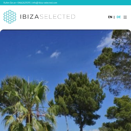
Rufen Sie an
+34662629295
|
info@ibiza-selected.com
EN
DE
Home
Ibiza Villas
Langzeitvermietung auf Ibiza
Hotels
Verkauf
Blog
Services
Kontakt