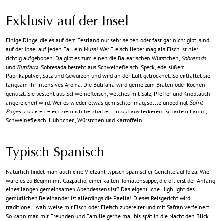
Exklusiv auf der Insel
Einige Dinge, die es auf dem Festland nur sehr selten oder fast gar nicht gibt, sind
auf der Insel auf jeden Fall ein Muss! Wer Fleisch lieber mag als Fisch ist hier
richtig aufgehoben. Da gibt es zum einen die Balearischen Würstchen,
Sobresada
und
Butifarra.
Sobresada besteht aus Schweinefleisch, Speck, edelsüßem
Paprikapulver, Salz und Gewürzen und wird an der Luft getrocknet. So entfaltet sie
langsam ihr intensives Aroma. Die Butifarra wird gerne zum Braten oder Kochen
genutzt. Sie besteht aus Schweinefleisch, welches mit Salz, Pfeffer und Knoblauch
angereichert wird. Wer es wieder etwas gemischter mag, sollte unbedingt
Sofrit
Pages
probieren – ein ziemlich herzhafter Eintopf aus leckerem scharfem Lamm,
Schweinefleisch, Hühnchen, Würstchen und Kartoffeln.
Typisch Spanisch
Natürlich findet man auch eine Vielzahl typisch spanischer Gerichte auf Ibiza. Wie
wäre es zu Beginn mit Gazpacho, einer kalten Tomatensuppe, die oft erst der Anfang
eines langen gemeinsamen Abendessens ist? Das eigentliche Highlight des
gemütlichen Beieinander ist allerdings die Paella! Dieses Reisgericht wird
traditionell wahlweise mit Fisch oder Fleisch zubereitet und mit Safran verfeinert.
So kann man mit Freunden und Familie gerne mal bis spät in die Nacht den Blick