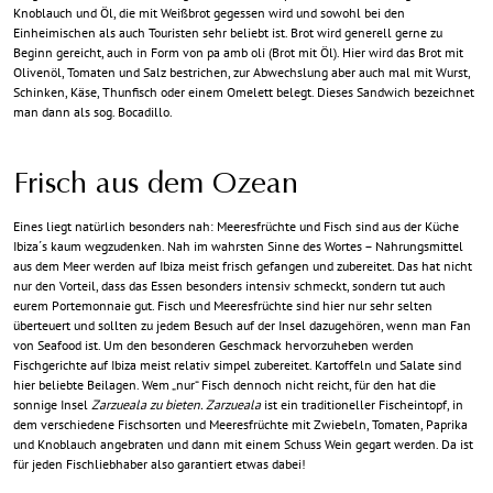
Knoblauch und Öl, die mit Weißbrot gegessen wird und sowohl bei den
Einheimischen als auch Touristen sehr beliebt ist. Brot wird generell gerne zu
Beginn gereicht, auch in Form von pa amb oli (Brot mit Öl). Hier wird das Brot mit
Olivenöl, Tomaten und Salz bestrichen, zur Abwechslung aber auch mal mit Wurst,
Schinken, Käse, Thunfisch oder einem Omelett belegt. Dieses Sandwich bezeichnet
man dann als sog. Bocadillo.
Frisch aus dem Ozean
Eines liegt natürlich besonders nah: Meeresfrüchte und Fisch sind aus der Küche
Ibiza´s kaum wegzudenken. Nah im wahrsten Sinne des Wortes – Nahrungsmittel
aus dem Meer werden auf Ibiza meist frisch gefangen und zubereitet. Das hat nicht
nur den Vorteil, dass das Essen besonders intensiv schmeckt, sondern tut auch
eurem Portemonnaie gut. Fisch und Meeresfrüchte sind hier nur sehr selten
überteuert und sollten zu jedem Besuch auf der Insel dazugehören, wenn man Fan
von Seafood ist. Um den besonderen Geschmack hervorzuheben werden
Fischgerichte auf Ibiza meist relativ simpel zubereitet. Kartoffeln und Salate sind
hier beliebte Beilagen. Wem „nur“ Fisch dennoch nicht reicht, für den hat die
sonnige Insel
Zarzueala zu bieten. Zarzueala
ist ein traditioneller Fischeintopf, in
dem verschiedene Fischsorten und Meeresfrüchte mit Zwiebeln, Tomaten, Paprika
und Knoblauch angebraten und dann mit einem Schuss Wein gegart werden. Da ist
für jeden Fischliebhaber also garantiert etwas dabei!