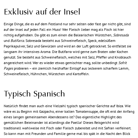
Exklusiv auf der Insel
Einige Dinge, die es auf dem Festland nur sehr selten oder fast gar nicht gibt, sind
auf der Insel auf jeden Fall ein Muss! Wer Fleisch lieber mag als Fisch ist hier
richtig aufgehoben. Da gibt es zum einen die Balearischen Würstchen,
Sobresada
und
Butifarra.
Sobresada besteht aus Schweinefleisch, Speck, edelsüßem
Paprikapulver, Salz und Gewürzen und wird an der Luft getrocknet. So entfaltet sie
langsam ihr intensives Aroma. Die Butifarra wird gerne zum Braten oder Kochen
genutzt. Sie besteht aus Schweinefleisch, welches mit Salz, Pfeffer und Knoblauch
angereichert wird. Wer es wieder etwas gemischter mag, sollte unbedingt
Sofrit
Pages
probieren – ein ziemlich herzhafter Eintopf aus leckerem scharfem Lamm,
Schweinefleisch, Hühnchen, Würstchen und Kartoffeln.
Typisch Spanisch
Natürlich findet man auch eine Vielzahl typisch spanischer Gerichte auf Ibiza. Wie
wäre es zu Beginn mit Gazpacho, einer kalten Tomatensuppe, die oft erst der Anfang
eines langen gemeinsamen Abendessens ist? Das eigentliche Highlight des
gemütlichen Beieinander ist allerdings die Paella! Dieses Reisgericht wird
traditionell wahlweise mit Fisch oder Fleisch zubereitet und mit Safran verfeinert.
So kann man mit Freunden und Familie gerne mal bis spät in die Nacht den Blick