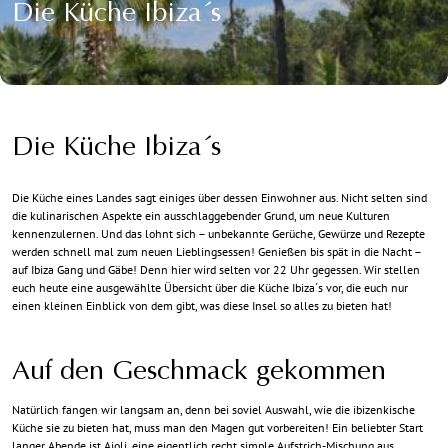
Die Küche Ibiza´s
Die Küche Ibiza´s
Die Küche eines Landes sagt einiges über dessen Einwohner aus. Nicht selten sind
die kulinarischen Aspekte ein ausschlaggebender Grund, um neue Kulturen
kennenzulernen. Und das lohnt sich – unbekannte Gerüche, Gewürze und Rezepte
werden schnell mal zum neuen Lieblingsessen! Genießen bis spät in die Nacht –
auf Ibiza Gang und Gäbe! Denn hier wird selten vor 22 Uhr gegessen. Wir stellen
euch heute eine ausgewählte Übersicht über die Küche Ibiza´s vor, die euch nur
einen kleinen Einblick von dem gibt, was diese Insel so alles zu bieten hat!
Auf den Geschmack gekommen
Natürlich fangen wir langsam an, denn bei soviel Auswahl, wie die ibizenkische
Küche sie zu bieten hat, muss man den Magen gut vorbereiten! Ein beliebter Start
langer Abende ist Aioli, eine eigentlich recht simple Aufstrich-Mischung aus