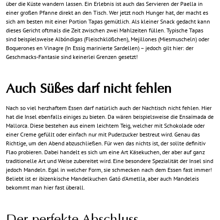
über die Küste wandern lassen. Ein Erlebnis ist auch das Servieren der Paella in
einer großen Pfanne direkt an den Tisch. Wer jetzt noch Hunger hat, der macht es
sich am besten mit einer Portion Tapas gemütlich. Als kleiner Snack gedacht kann
dieses Gericht oftmals die Zeit zwischen zwei Mahlzeiten füllen. Typische Tapas
sind beispielsweise Albóndigas (Fleischklößchen), Mejillones (Miesmuscheln) oder
Boquerones en Vinagre (In Essig marinierte Sardellen) – jedoch gilt hier: der
Geschmacks-Fantasie sind keinerlei Grenzen gesetzt!
Auch Süßes darf nicht fehlen
Nach so viel herzhaftem Essen darf natürlich auch der Nachtisch nicht fehlen. Hier
hat die Insel ebenfalls einiges zu bieten. Da wären beispielsweise die Ensaïmada de
Mallorca. Diese bestehen aus einem leichtem Teig, welcher mit Schokolade oder
einer Creme gefüllt oder einfach nur mit Puderzucker bestreut wird. Genau das
Richtige, um den Abend abzuschließen. Für wen das nichts ist, der sollte definitiv
Flao probieren. Dabei handelt es sich um eine Art Käsekuchen, der aber auf ganz
traditionelle Art und Weise zubereitet wird. Eine besondere Spezialität der Insel sind
jedoch Mandeln. Egal in welcher Form, sie schmecken nach dem Essen fast immer!
Beliebt ist er ibizenkische Mandelkuchen Gató d’Ametlla, aber auch Mandeleis
bekommt man hier fast überall.