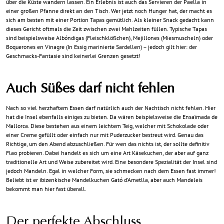
über die Küste wandern lassen. Ein Erlebnis ist auch das Servieren der Paella in
einer großen Pfanne direkt an den Tisch. Wer jetzt noch Hunger hat, der macht es
sich am besten mit einer Portion Tapas gemütlich. Als kleiner Snack gedacht kann
dieses Gericht oftmals die Zeit zwischen zwei Mahlzeiten füllen. Typische Tapas
sind beispielsweise Albóndigas (Fleischklößchen), Mejillones (Miesmuscheln) oder
Boquerones en Vinagre (In Essig marinierte Sardellen) – jedoch gilt hier: der
Geschmacks-Fantasie sind keinerlei Grenzen gesetzt!
Auch Süßes darf nicht fehlen
Nach so viel herzhaftem Essen darf natürlich auch der Nachtisch nicht fehlen. Hier
hat die Insel ebenfalls einiges zu bieten. Da wären beispielsweise die Ensaïmada de
Mallorca. Diese bestehen aus einem leichtem Teig, welcher mit Schokolade oder
einer Creme gefüllt oder einfach nur mit Puderzucker bestreut wird. Genau das
Richtige, um den Abend abzuschließen. Für wen das nichts ist, der sollte definitiv
Flao probieren. Dabei handelt es sich um eine Art Käsekuchen, der aber auf ganz
traditionelle Art und Weise zubereitet wird. Eine besondere Spezialität der Insel sind
jedoch Mandeln. Egal in welcher Form, sie schmecken nach dem Essen fast immer!
Beliebt ist er ibizenkische Mandelkuchen Gató d’Ametlla, aber auch Mandeleis
bekommt man hier fast überall.
Der perfekte Abschluss