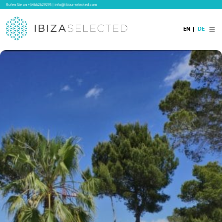
Rufen Sie an
+34662629295
|
info@ibiza-selected.com
EN
DE
Home
Ibiza Villas
Langzeitvermietung auf Ibiza
Hotels
Verkauf
Blog
Services
Kontakt