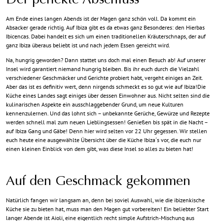
Der perfekte Abschluss
Am Ende eines langen Abends ist der Magen ganz schön voll. Da kommt ein
Absacker gerade richtig. Auf Ibiza gibt es da etwas ganz Besonderes: den Hierbas
Ibicencas. Dabei handelt es sich um einen traditionellen Kräuterschnaps, der auf
ganz Ibiza überaus beliebt ist und nach jedem Essen gereicht wird.
Na, hungrig geworden? Dann stattet uns doch mal einen Besuch ab! Auf unserer
Insel wird garantiert niemand hungrig bleiben. Bis ihr euch durch die Vielzahl
verschiedener Geschmäcker und Gerichte probiert habt, vergeht einiges an Zeit.
Aber das ist es definitiv wert, denn nirgends schmeckt es so gut wie auf Ibiza!
Die
Küche eines Landes sagt einiges über dessen Einwohner aus. Nicht selten sind die
kulinarischen Aspekte ein ausschlaggebender Grund, um neue Kulturen
kennenzulernen. Und das lohnt sich – unbekannte Gerüche, Gewürze und Rezepte
werden schnell mal zum neuen Lieblingsessen! Genießen bis spät in die Nacht –
auf Ibiza Gang und Gäbe! Denn hier wird selten vor 22 Uhr gegessen. Wir stellen
euch heute eine ausgewählte Übersicht über die Küche Ibiza´s vor, die euch nur
einen kleinen Einblick von dem gibt, was diese Insel so alles zu bieten hat!
Auf den Geschmack gekommen
Natürlich fangen wir langsam an, denn bei soviel Auswahl, wie die ibizenkische
Küche sie zu bieten hat, muss man den Magen gut vorbereiten! Ein beliebter Start
langer Abende ist Aioli, eine eigentlich recht simple Aufstrich-Mischung aus