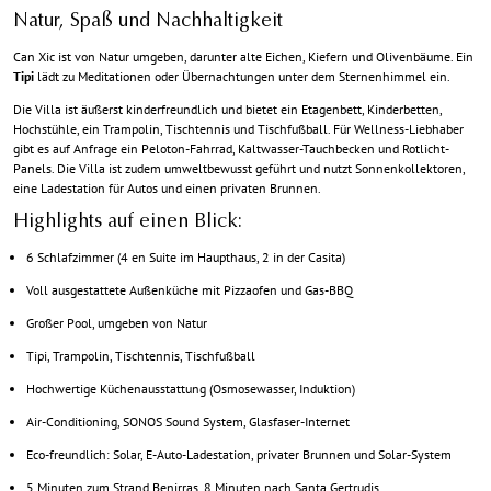
Natur, Spaß und Nachhaltigkeit
Can Xic ist von Natur umgeben, darunter alte Eichen, Kiefern und Olivenbäume. Ein
Tipi
lädt zu Meditationen oder Übernachtungen unter dem Sternenhimmel ein.
Die Villa ist äußerst kinderfreundlich und bietet ein Etagenbett, Kinderbetten,
Hochstühle, ein Trampolin, Tischtennis und Tischfußball. Für Wellness-Liebhaber
gibt es auf Anfrage ein Peloton-Fahrrad, Kaltwasser-Tauchbecken und Rotlicht-
Panels. Die Villa ist zudem umweltbewusst geführt und nutzt Sonnenkollektoren,
eine Ladestation für Autos und einen privaten Brunnen.
Highlights auf einen Blick:
6 Schlafzimmer (4 en Suite im Haupthaus, 2 in der Casita)
Voll ausgestattete Außenküche mit Pizzaofen und Gas-BBQ
Großer Pool, umgeben von Natur
Tipi, Trampolin, Tischtennis, Tischfußball
Hochwertige Küchenausstattung (Osmosewasser, Induktion)
Air-Conditioning, SONOS Sound System, Glasfaser-Internet
Eco-freundlich: Solar, E-Auto-Ladestation, privater Brunnen und Solar-System
5 Minuten zum Strand Benirras, 8 Minuten nach Santa Gertrudis