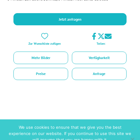
Jetzt anfragen
Zur Wunschliste zufügen
Teilen:
Mehr Bilder
Verfügbarkeit
Preise
Anfrage
Kurzinfo
We use cookies to ensure that we give you the best
experience on our website. If you continue to use this site we
Ausstattungen
Fitness
will assume that you are happy with it.