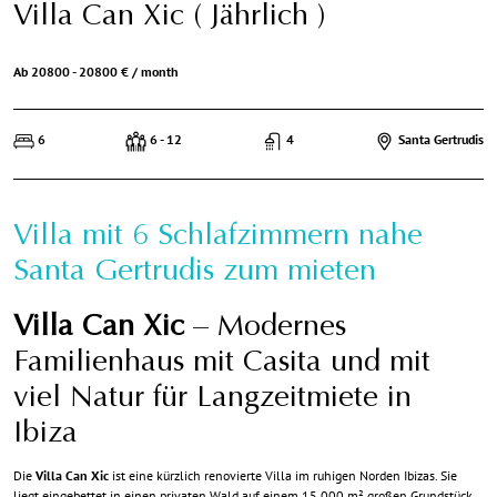
Villa Can Xic ( Jährlich )
Ab 20800 - 20800 € / month
6
6 - 12
4
Santa Gertrudis
Villa mit 6 Schlafzimmern nahe
Santa Gertrudis zum mieten
Villa Can Xic
– Modernes
Familienhaus mit Casita und mit
viel Natur für Langzeitmiete in
Ibiza
Die
Villa Can Xic
ist eine kürzlich renovierte Villa im ruhigen Norden Ibizas. Sie
liegt eingebettet in einen privaten Wald auf einem 15.000 m² großen Grundstück.