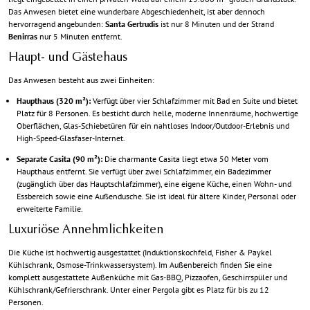
Das Anwesen bietet eine wunderbare Abgeschiedenheit, ist aber dennoch
hervorragend angebunden:
Santa Gertrudis
ist nur 8 Minuten und der Strand
Benirras
nur 5 Minuten entfernt.
Haupt- und Gästehaus
Das Anwesen besteht aus zwei Einheiten:
Haupthaus (320 m²):
Verfügt über vier Schlafzimmer mit Bad en Suite und bietet
Platz für 8 Personen. Es besticht durch helle, moderne Innenräume, hochwertige
Oberflächen, Glas-Schiebetüren für ein nahtloses Indoor/Outdoor-Erlebnis und
High-Speed-Glasfaser-Internet.
Separate Casita (90 m²):
Die charmante Casita liegt etwa 50 Meter vom
Haupthaus entfernt. Sie verfügt über zwei Schlafzimmer, ein Badezimmer
(zugänglich über das Hauptschlafzimmer), eine eigene Küche, einen Wohn- und
Essbereich sowie eine Außendusche. Sie ist ideal für ältere Kinder, Personal oder
erweiterte Familie.
Luxuriöse Annehmlichkeiten
Die Küche ist hochwertig ausgestattet (Induktionskochfeld, Fisher & Paykel
Kühlschrank, Osmose-Trinkwassersystem). Im Außenbereich finden Sie eine
komplett ausgestattete Außenküche mit Gas-BBQ, Pizzaofen, Geschirrspüler und
Kühlschrank/Gefrierschrank. Unter einer Pergola gibt es Platz für bis zu 12
Personen.