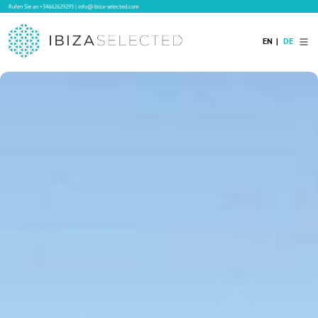
Rufen Sie an
+34662629295
|
info@ibiza-selected.com
EN
DE
Home
Ibiza Villas
Langzeitvermietung auf Ibiza
Hotels
Verkauf
Blog
Services
Kontakt