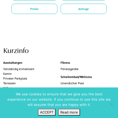
Preise
Anfrage
Kurzinfo
Ausstattungen
Fitness
Vollständig klimatisiert
Fitnessgeräte
Kamin
Schwimmbad/Wellness
Privater Parkplatz
Terrassen
Unendlicher Pool
Wifi
Sicherheit
We use cookies to ensure that we give you the best
Dining
Alarm
experience on our website. If you continue to use this site we
Al-Fresco-Tisch
will assume that you are happy with it.
Besondere Merkmale
BBQ
Vollständig ausgestattete Küche
Mietauto empfohlen
ACCEPT
Read more
Wunschliste
VIP Login
Suchen
Karte