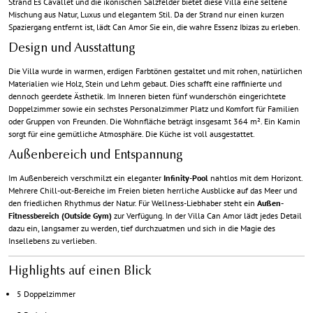
Strand Es Cavallet und die ikonischen Salzfelder bietet diese Villa eine seltene
Mischung aus Natur, Luxus und elegantem Stil. Da der Strand nur einen kurzen
Spaziergang entfernt ist, lädt Can Amor Sie ein, die wahre Essenz Ibizas zu erleben.
Design und Ausstattung
Die Villa wurde in warmen, erdigen Farbtönen gestaltet und mit rohen, natürlichen
Materialien wie Holz, Stein und Lehm gebaut. Dies schafft eine raffinierte und
dennoch geerdete Ästhetik. Im Inneren bieten fünf wunderschön eingerichtete
Doppelzimmer sowie ein sechstes Personalzimmer Platz und Komfort für Familien
oder Gruppen von Freunden. Die Wohnfläche beträgt insgesamt 364 m². Ein Kamin
sorgt für eine gemütliche Atmosphäre. Die Küche ist voll ausgestattet.
Außenbereich und Entspannung
Im Außenbereich verschmilzt ein eleganter
Infinity-Pool
nahtlos mit dem Horizont.
Mehrere Chill-out-Bereiche im Freien bieten herrliche Ausblicke auf das Meer und
den friedlichen Rhythmus der Natur. Für Wellness-Liebhaber steht ein
Außen-
Fitnessbereich (Outside Gym)
zur Verfügung. In der Villa Can Amor lädt jedes Detail
dazu ein, langsamer zu werden, tief durchzuatmen und sich in die Magie des
Insellebens zu verlieben.
Highlights auf einen Blick
5 Doppelzimmer