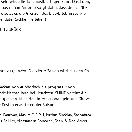
sein wird, die Tanzmusik bringen kann. Das Eden,
haus in San Antonio sorgt dafür, dass die SHINE-
 setzt es die Grenzen des Live-Erlebnisses wie
egendste Rückkehr erleben!
DEN ZURÜCK!
ni zu glänzen! Die vierte Saison wird mit den Co-
ecken, von euphorisch bis progressiv, von
nde Nächte lang hell leuchten. SHINE vereint die
nergie sein. Nach den international gelobten Shows
ißesten erwarteten der Saison.
Kearney, Alex M.O.R.P.H, Jordan Suckley, Stoneface
s Bekker, Alessandra Roncone, Sean & Dee, Amos