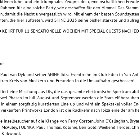
tivem Jubel und ein triumphales Zeugnis der gemeinschaftlichen Freude 
en Rahmen für eine solche Party, wie geschaffen für den Himmel. Das Stamm
, damit die Nacht unvergesslich wird. Mit einem der besten Soundsysteme
nten, die hier auftreten, wird SHINE 2023 seine bisher stärkste und aufr
ND KEHRT FÜR 11 SENSATIONELLE WOCHEN MIT SPECIAL GUESTS NACH E
ber
Paul van Dyk und seiner SHINE Ibiza Eventreihe im Club Eden in San Anto
lustren Kreis von Musikern und Freunden in die Umlaufbahn geschossen!
ntiert eine Mischung aus DJs, die das gesamte elektronische Spektrum abd
 zwei Phasen im Juli, August und September werden die Stars elf bezauber
in einem sorgfältig kuratierten Line-up und wird ein Spektakel voller E
verkauften Printworks London ist die Rückkehr nach Ibiza eine der am he
 Inselbesucher auf die Klänge von Ferry Corsten, John O’Callaghan, Bryan 
 McAuley, FUENKA, Paul Thomas, Kolonie, Ben Gold, Weekend Heroes, Chri
n Kirkwood.