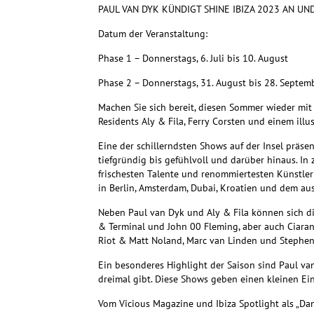
PAUL VAN DYK KÜNDIGT SHINE IBIZA 2023 AN U
Datum der Veranstaltung:
Phase 1 – Donnerstags, 6. Juli bis 10. August
Phase 2 – Donnerstags, 31. August bis 28. Septem
Machen Sie sich bereit, diesen Sommer wieder mit 
Residents Aly & Fila, Ferry Corsten und einem il
Eine der schillerndsten Shows auf der Insel präse
tiefgründig bis gefühlvoll und darüber hinaus. In
frischesten Talente und renommiertesten Künstler 
in Berlin, Amsterdam, Dubai, Kroatien und dem aus
Neben Paul van Dyk und Aly & Fila können sich die
& Terminal und John 00 Fleming, aber auch Ciaran
Riot & Matt Noland, Marc van Linden und Stephe
Ein besonderes Highlight der Saison sind Paul va
dreimal gibt. Diese Shows geben einen kleinen Ei
Vom Vicious Magazine und Ibiza Spotlight als „Dan