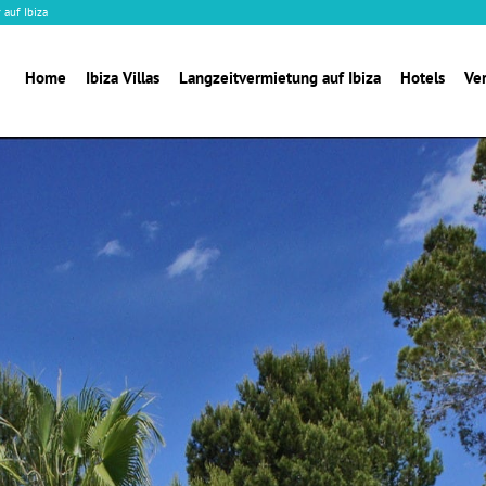
 auf Ibiza
Home
Ibiza Villas
Langzeitvermietung auf Ibiza
Hotels
Ve