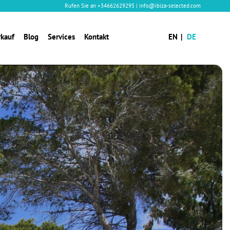
Rufen Sie an
+34662629295
|
info@ibiza-selected.com
rkauf
Blog
Services
Kontakt
EN
DE