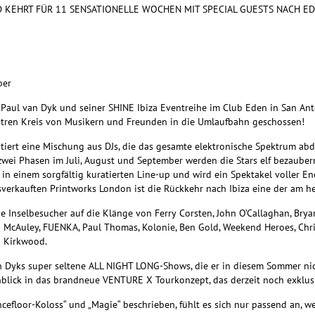
ND KEHRT FÜR 11 SENSATIONELLE WOCHEN MIT SPECIAL GUESTS NACH E
ber
Paul van Dyk und seiner SHINE Ibiza Eventreihe im Club Eden in San Anto
lustren Kreis von Musikern und Freunden in die Umlaufbahn geschossen!
ntiert eine Mischung aus DJs, die das gesamte elektronische Spektrum abd
 zwei Phasen im Juli, August und September werden die Stars elf bezauber
in einem sorgfältig kuratierten Line-up und wird ein Spektakel voller E
verkauften Printworks London ist die Rückkehr nach Ibiza eine der am he
 Inselbesucher auf die Klänge von Ferry Corsten, John O’Callaghan, Bryan 
 McAuley, FUENKA, Paul Thomas, Kolonie, Ben Gold, Weekend Heroes, Chri
n Kirkwood.
n Dyks super seltene ALL NIGHT LONG-Shows, die er in diesem Sommer nich
nblick in das brandneue VENTURE X Tourkonzept, das derzeit noch exklusi
cefloor-Koloss“ und „Magie“ beschrieben, fühlt es sich nur passend an, w