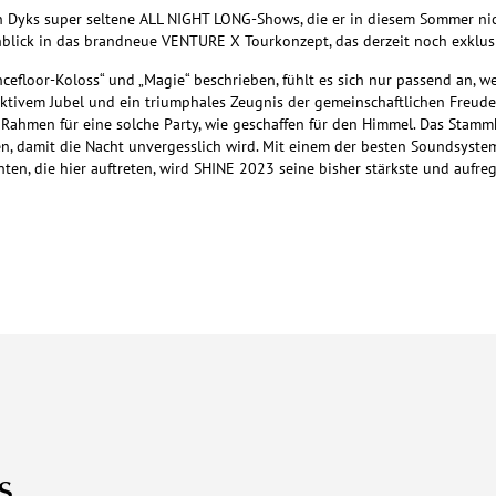
n Dyks super seltene ALL NIGHT LONG-Shows, die er in diesem Sommer nich
nblick in das brandneue VENTURE X Tourkonzept, das derzeit noch exklusi
cefloor-Koloss“ und „Magie“ beschrieben, fühlt es sich nur passend an, w
tivem Jubel und ein triumphales Zeugnis der gemeinschaftlichen Freude 
en Rahmen für eine solche Party, wie geschaffen für den Himmel. Das Stamm
, damit die Nacht unvergesslich wird. Mit einem der besten Soundsysteme
nten, die hier auftreten, wird SHINE 2023 seine bisher stärkste und aufr
s