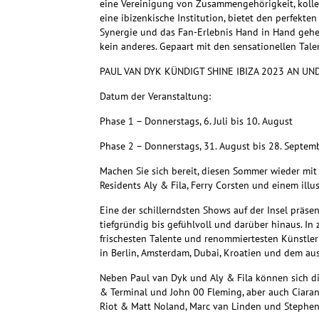
eine Vereinigung von Zusammengehörigkeit, kollek
eine ibizenkische Institution, bietet den perfekt
Synergie und das Fan-Erlebnis Hand in Hand gehen
kein anderes. Gepaart mit den sensationellen Tale
PAUL VAN DYK KÜNDIGT SHINE IBIZA 2023 AN U
Datum der Veranstaltung:
Phase 1 – Donnerstags, 6. Juli bis 10. August
Phase 2 – Donnerstags, 31. August bis 28. Septem
Machen Sie sich bereit, diesen Sommer wieder mit 
Residents Aly & Fila, Ferry Corsten und einem il
Eine der schillerndsten Shows auf der Insel präse
tiefgründig bis gefühlvoll und darüber hinaus. In
frischesten Talente und renommiertesten Künstler 
in Berlin, Amsterdam, Dubai, Kroatien und dem aus
Neben Paul van Dyk und Aly & Fila können sich die
& Terminal und John 00 Fleming, aber auch Ciaran
Riot & Matt Noland, Marc van Linden und Stephe