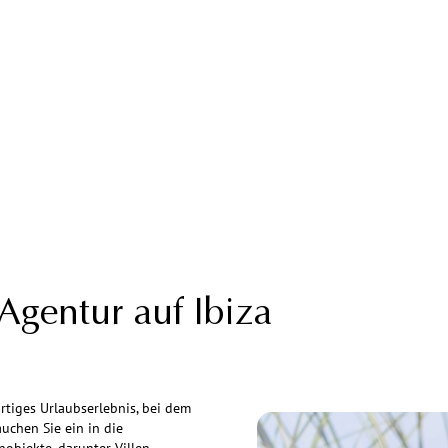
Agentur auf Ibiza
artiges Urlaubserlebnis, bei dem
uchen Sie ein in die
objekte, darunter Villen,