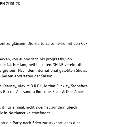
DEN ZURÜCK!
ni zu glänzen! Die vierte Saison wird mit den Co-
ecken, von euphorisch bis progressiv, von
nde Nächte lang hell leuchten. SHINE vereint die
nergie sein. Nach den international gelobten Shows
ißesten erwarteten der Saison.
Kearney, Alex M.O.R.P.H, Jordan Suckley, Stoneface
s Bekker, Alessandra Roncone, Sean & Dee, Amos
t nur einmal, nicht zweimal, sondern gleich
v in Nordamerika stattfindet.
enn die Party nach Eden zurückkehrt, dass dies