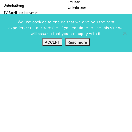
Freunde
Unterhaltung
Einkehrtage
TV-Satellitenfernsehen
Aussicht
Tischtennis
We use cookies to ensure that we give you the best
Keine direkten Nachbarn
Familienausstattung
experience on our website. If you continue to use this site we
Blick aufs Meer
will assume that you are happy with it.
Rasenfläche
Spielplatz im Freien
ACCEPT
Read more
Wunschliste
VIP Login
Suchen
Karte
Preise
Reisedaten
Price (per week)
Preis (pro Nacht)
01 April - 01 Juni
7.245 €
1.035 €
01 Juni - 01 Juli
8.855 €
1.265 €
01 Juli - 01 September
11.676 €
1.668 €
01 September - 01 Oktober
8.855 €
1.265 €
01 Oktober - 01 November
7.245 €
1.035 €