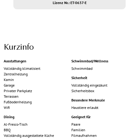
Lizenz Nr.: ET-0637-E
Kurzinfo
Ausstattungen
Schwimmbad/Wellness
Vollständig klimatisiert
Schwimmbad
Zentralheizung
Sicherheit
Kamin
Garage
Vollständig eingezäunt
Privater Parkplatz
Sicherheitsbox
Terrassen
Besondere Merkmale
Fußbodenheizung
Wifi
Haustiere erlaubt
Dining
Geeignet für
Al-Fresco-Tisch
Paare
BBQ
Familien
Vollständig ausgestattete Küche
Filmaufnahmen