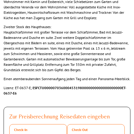
Wohnzimmer mit Kamin und Essbereich, viele Schiebetüren zum Garten und
überdachte Veranda vor dem Wohnzimmer. Voll ausgestattete Küche mit Inox-
Elektrogeräten, Hauswirtschaftsraum mit Waschmaschine und Trockner. Von der
Küche aus hat man Zugang zum Garten mit Grill und Essplatz.
Zweiter Stock des Haupthauses:
Hauptschlafzimmer mit großer Terrasse vor dem Schlafzimmer, Bad mit Jacuzzi-
Badewanne und Dusche en suite. Zwei weitere Doppelschlafzimmer im
Obergeschoss mit Bädern en suite, eines mit Dusche, eines mit Jacuzzi-Badewanne,
jeweils mit eigenen Terrassen. Vom Haus getrennter Pool ca. 13 x 6 m, Jetstream
zum Schwimmen und Massieren, sowie eine große Sonnenterrasse und
Gartenbereich. Garten mit automatischer Bewässerungsanlage bis zum Tor, große
Rasenfläche und Grillplatz. Entfernung zum Tor 350m mit privater Zufahrt,
Grundstück erstreckt sich bis zum Gipfel des Berges.
Einen atemberaubenden Sonnenaufgang jeden Tag und einen Panorama-Meerblick.
Lizenz: ET-0637-E;
ESFCTU0000070360004531980000000000000000000ET-
0637-E6
Zur Preisberechnung Reisedaten eingeben
Check-In
Check-Out