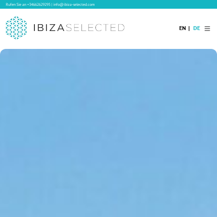
Rufen Sie an
+34662629295
|
info@ibiza-selected.com
EN
DE
Home
Ibiza Villas
Langzeitvermietung auf Ibiza
Hotels
Verkauf
Blog
Services
Kontakt