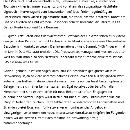
Dalt Vila
zeigt. Egal ob Geschäftsleute, Einheimische, Kreative, Künstler oder
Touristen – hier ist immer etwas los und vor allem das ausgeprägte Nachtleben
eignet sich hervorragend zum Netzwerken. Auf Ibiza finden regelmäßig an
unterschiedlichen Orten Hippiemärkte statt, die vor allem von Kreativen, Künstlern
und Spirituellen besucht werden. Besonders beliebt sind dabei die Märkte in Las
Dalias, Punta Arabí und Cala Benirrás.
Zu guter Letzt liefert eines der wichtigsten Festivals der elektronischen Musikszene
den perfekten Rahmen, um mit Leuten aus der Musikszene sowie musikbegeisterten
Besuchern in Kontakt zu treten. Der International Music Summit (IMS) findet einmal
im Jahr in Dalt Vila statt und zieht DJs, Produzenten, Manager und Musiker aus aller
Welt an. Will man also sein Netzwerk innerhalb dieser Branche erweitern, ist das
IMS ein absolutes Muss!!
Ganz allgemein lässt sich sagen, dass Ibiza ein besonders geeigneter Ort zum
Networking ist, da so viele unterschiedliche Persönlichkeiten aus der ganzen Welt
aufeinander treffen. Insbesondere die vielen Events auf der Insel bieten optimale
Gelegenheit, sich näher kennen zu lernen. Egal ob privat oder beruflich, die
Menschen hier sind extrem offen für neue Bekanntschaften.
Entgegen der
allgemeinen Vorstellungen wirkt Ibiza nicht nur auf Party-Enthusiasten wie ein
Magnet. Neben zahlreichen Freizeitaktivitäten, wunderschönen Landschaften und
Stränden bietet Ibiza auch für Netzwerker ein umfassendes Angebot an
einzigartigen Lokationen, um neue, interessante Kontakte zu knüpfen. Im Folgenden
haben wir die besten Orte für den maximalen Networking-Erfolg
zusammengetragen.