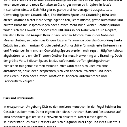
voranzutreiben und neue Kontakte zu Gleichgesinnten zu knüpfen. In Ibiza’s
historischer Altstadt Dalt Vila gibt es gleich drei hervorragend ausgestattete
Coworking Spaces:
Cowork Ibiza
,
The Business Space
und
CoWorking Ibiza
. Jede
dieser Locations bietet viele Sitzgelegenheiten, Schreibtische, große Büroräume und
private Büros für Besprechungen oder einfach mehr Ruhe. Weiter Richtung Inland
finden sich die Coworking Spaces
theHUB. Ibiza
in der Nähe von Ca Na Negrata,
PROJECT Ibiza
und
Aasgard Ibiza
in San Lorenzo. Möchte man in der Nähe des
Meeres bleiben, so bieten das
Origen Ibiza
in Talamanca oder das
Coworking Santa
Eulalia
im gleichnamigen Ort die perfekte Atmosphäre für motivierte Unternehmer
und Freelancer. In manchen Coworking Spaces werden auch regelmäßig Workshops
abgehalten rund um die Themen Online Business, Networking und Branding. Doch
der größte Vorteil dieser Spaces ist das Aufeinandertreffen gleichgesinnter
Menschen mit gemeinsamen Visionen. Hier kann man sich über Projekte
austauschen, neue Ideen besprechen, sich von anderen Projekten und Ideen
inspirieren lassen oder einfach Kontakte zu anderen Unternehmern und
Freiberuflern knüpfen.
Bars and Restaurants
In entspannter Umgebung fällt es den meisten Menschen in der Regel leichter ins
Gespräch zu kommen. Daher eignen sich die zahlreichen Bars und Restaurants auf
Ibiza besonders gut, um sein Netzwerk zu erweitern. Unter diesen gibt es
selbstverständlich auch Hotspots, die sich aufgrund ihrer Lage und ihres Klientels
besonders gut zum Kontakten eignen.