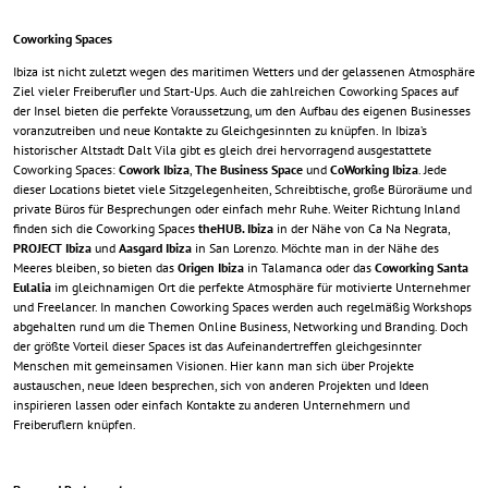
Coworking Spaces
Ibiza ist nicht zuletzt wegen des maritimen Wetters und der gelassenen Atmosphäre
Ziel vieler Freiberufler und Start-Ups. Auch die zahlreichen Coworking Spaces auf
der Insel bieten die perfekte Voraussetzung, um den Aufbau des eigenen Businesses
voranzutreiben und neue Kontakte zu Gleichgesinnten zu knüpfen. In Ibiza’s
historischer Altstadt Dalt Vila gibt es gleich drei hervorragend ausgestattete
Coworking Spaces:
Cowork Ibiza
,
The Business Space
und
CoWorking Ibiza
. Jede
dieser Locations bietet viele Sitzgelegenheiten, Schreibtische, große Büroräume und
private Büros für Besprechungen oder einfach mehr Ruhe. Weiter Richtung Inland
finden sich die Coworking Spaces
theHUB. Ibiza
in der Nähe von Ca Na Negrata,
PROJECT Ibiza
und
Aasgard Ibiza
in San Lorenzo. Möchte man in der Nähe des
Meeres bleiben, so bieten das
Origen Ibiza
in Talamanca oder das
Coworking Santa
Eulalia
im gleichnamigen Ort die perfekte Atmosphäre für motivierte Unternehmer
und Freelancer. In manchen Coworking Spaces werden auch regelmäßig Workshops
abgehalten rund um die Themen Online Business, Networking und Branding. Doch
der größte Vorteil dieser Spaces ist das Aufeinandertreffen gleichgesinnter
Menschen mit gemeinsamen Visionen. Hier kann man sich über Projekte
austauschen, neue Ideen besprechen, sich von anderen Projekten und Ideen
inspirieren lassen oder einfach Kontakte zu anderen Unternehmern und
Freiberuflern knüpfen.