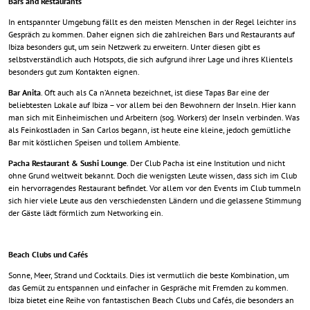
Bars and Restaurants
In entspannter Umgebung fällt es den meisten Menschen in der Regel leichter ins
Gespräch zu kommen. Daher eignen sich die zahlreichen Bars und Restaurants auf
Ibiza besonders gut, um sein Netzwerk zu erweitern. Unter diesen gibt es
selbstverständlich auch Hotspots, die sich aufgrund ihrer Lage und ihres Klientels
besonders gut zum Kontakten eignen.
Bar Anita
. Oft auch als Ca n’Anneta bezeichnet, ist diese Tapas Bar eine der
beliebtesten Lokale auf Ibiza – vor allem bei den Bewohnern der Inseln. Hier kann
man sich mit Einheimischen und Arbeitern (sog. Workers) der Inseln verbinden. Was
als Feinkostladen in San Carlos begann, ist heute eine kleine, jedoch gemütliche
Bar mit köstlichen Speisen und tollem Ambiente.
Pacha Restaurant & Sushi Lounge
. Der Club Pacha ist eine Institution und nicht
ohne Grund weltweit bekannt. Doch die wenigsten Leute wissen, dass sich im Club
ein hervorragendes Restaurant befindet. Vor allem vor den Events im Club tummeln
sich hier viele Leute aus den verschiedensten Ländern und die gelassene Stimmung
der Gäste lädt förmlich zum Networking ein.
Beach Clubs und Cafés
Sonne, Meer, Strand und Cocktails. Dies ist vermutlich die beste Kombination, um
das Gemüt zu entspannen und einfacher in Gespräche mit Fremden zu kommen.
Ibiza bietet eine Reihe von fantastischen Beach Clubs und Cafés, die besonders an