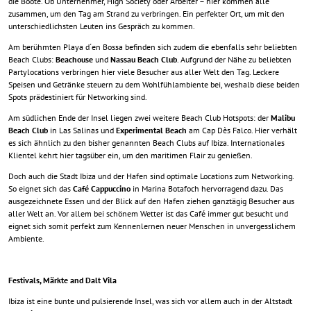
die Boote. Ob Unternehmer, High Society oder Arbeiter – hier kommen alle
zusammen, um den Tag am Strand zu verbringen. Ein perfekter Ort, um mit den
unterschiedlichsten Leuten ins Gespräch zu kommen.
Am berühmten Playa d´en Bossa befinden sich zudem die ebenfalls sehr beliebten
Beach Clubs:
Beachouse
und
Nassau Beach Club
. Aufgrund der Nähe zu beliebten
Partylocations verbringen hier viele Besucher aus aller Welt den Tag. Leckere
Speisen und Getränke steuern zu dem Wohlfühlambiente bei, weshalb diese beiden
Spots prädestiniert für Networking sind.
Am südlichen Ende der Insel liegen zwei weitere Beach Club Hotspots: der
Malibu
Beach Club
in Las Salinas und
Experimental Beach
am Cap Dès Falco. Hier verhält
es sich ähnlich zu den bisher genannten Beach Clubs auf Ibiza. Internationales
Klientel kehrt hier tagsüber ein, um den maritimen Flair zu genießen.
Doch auch die Stadt Ibiza und der Hafen sind optimale Locations zum Networking.
So eignet sich das
Café Cappuccino
in Marina Botafoch hervorragend dazu. Das
ausgezeichnete Essen und der Blick auf den Hafen ziehen ganztägig Besucher aus
aller Welt an. Vor allem bei schönem Wetter ist das Café immer gut besucht und
eignet sich somit perfekt zum Kennenlernen neuer Menschen in unvergesslichem
Ambiente.
Festivals, Märkte and Dalt Vila
Ibiza ist eine bunte und pulsierende Insel, was sich vor allem auch in der Altstadt