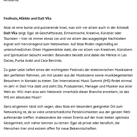
Festivals, Märkte and Dalt Vila
Ibiza ist eine bunte und pulsierende Insel, was sich vor allem auch in der Altstadt
Dalt Vila
zeigt. Egal ob Geschäftsleute, Einheimische, Kreative, Künstler oder
Touristen – hier ist immer etwas los und vor allem das ausgeprägte Nachtleben
eignet sich hervorragend zum Netzwerken. Auf Ibiza finden regelmäßig an
unterschiedlichen Orten Hippiemärkte statt, die vor allem von Kreativen, Künstlern
und Spirituellen besucht werden. Besonders beliebt sind dabei die Märkte in Las
Dalias, Punta Arabí und Cala Benirrás.
Zu guter Letzt liefert eines der wichtigsten Festivals der elektronischen Musikszene
den perfekten Rahmen, um mit Leuten aus der Musikszene sowie musikbegeisterten
Besuchern in Kontakt zu treten. Der International Music Summit (IMS) findet einmal
im Jahr in Dalt Vila statt und zieht DJs, Produzenten, Manager und Musiker aus aller
Welt an. Will man also sein Netzwerk innerhalb dieser Branche erweitern, ist das
IMS ein absolutes Muss!!
Ganz allgemein lässt sich sagen, dass Ibiza ein besonders geeigneter Ort zum
Networking ist, da so viele unterschiedliche Persönlichkeiten aus der ganzen Welt
aufeinander treffen. Insbesondere die vielen Events auf der Insel bieten optimale
Gelegenheit, sich näher kennen zu lernen. Egal ob privat oder beruflich, die
Menschen hier sind extrem offen für neue Bekanntschaften.