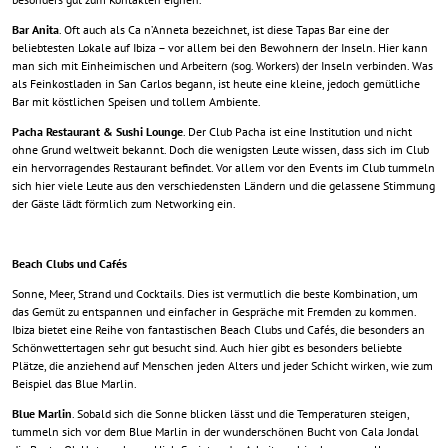
Bar Anita
. Oft auch als Ca n’Anneta bezeichnet, ist diese Tapas Bar eine der
beliebtesten Lokale auf Ibiza – vor allem bei den Bewohnern der Inseln. Hier kann
man sich mit Einheimischen und Arbeitern (sog. Workers) der Inseln verbinden. Was
als Feinkostladen in San Carlos begann, ist heute eine kleine, jedoch gemütliche
Bar mit köstlichen Speisen und tollem Ambiente.
Pacha Restaurant & Sushi Lounge
. Der Club Pacha ist eine Institution und nicht
ohne Grund weltweit bekannt. Doch die wenigsten Leute wissen, dass sich im Club
ein hervorragendes Restaurant befindet. Vor allem vor den Events im Club tummeln
sich hier viele Leute aus den verschiedensten Ländern und die gelassene Stimmung
der Gäste lädt förmlich zum Networking ein.
Beach Clubs und Cafés
Sonne, Meer, Strand und Cocktails. Dies ist vermutlich die beste Kombination, um
das Gemüt zu entspannen und einfacher in Gespräche mit Fremden zu kommen.
Ibiza bietet eine Reihe von fantastischen Beach Clubs und Cafés, die besonders an
Schönwettertagen sehr gut besucht sind. Auch hier gibt es besonders beliebte
Plätze, die anziehend auf Menschen jeden Alters und jeder Schicht wirken, wie zum
Beispiel das Blue Marlin.
Blue Marlin
. Sobald sich die Sonne blicken lässt und die Temperaturen steigen,
tummeln sich vor dem Blue Marlin in der wunderschönen Bucht von Cala Jondal