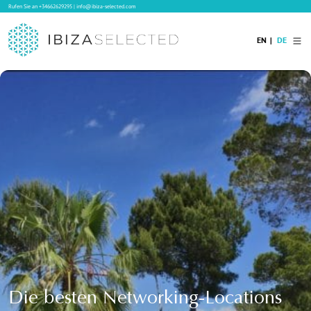
Rufen Sie an
+34662629295
|
info@ibiza-selected.com
EN
DE
Home
Ibiza Villas
Langzeitvermietung auf Ibiza
Hotels
Verkauf
Blog
Services
Kontakt
Die besten Networking-Locations