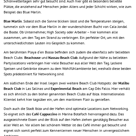
Schönwettertagen sehr gut besucht sind. Auch hier gibt es besonders beliebte
Plätze, die anziehend auf Menschen jeden Alters und jeder Schicht wirken, wie zum
Beispiel das Blue Marlin.
Blue Marlin
. Sobald sich die Sonne blicken lässt und die Temperaturen steigen,
tummeln sich vor dem Blue Marlin in der wunderschönen Bucht von Cala Jondal
die Boote. Ob Unternehmer, High Society oder Arbeiter – hier kommen alle
zusammen, um den Tag am Strand zu verbringen. Ein perfekter Ort, um mit den
unterschiedlichsten Leuten ins Gespräch zu kommen.
Am berühmten Playa d´en Bossa befinden sich zudem die ebenfalls sehr beliebten
Beach Clubs:
Beachouse
und
Nassau Beach Club
. Aufgrund der Nähe zu beliebten
Partylocations verbringen hier viele Besucher aus aller Welt den Tag. Leckere
Speisen und Getränke steuern zu dem Wohlfühlambiente bei, weshalb diese beiden
Spots prädestiniert für Networking sind.
Am südlichen Ende der Insel liegen zwei weitere Beach Club Hotspots: der
Malibu
Beach Club
in Las Salinas und
Experimental Beach
am Cap Dès Falco. Hier verhält
es sich ähnlich zu den bisher genannten Beach Clubs auf Ibiza. Internationales
Klientel kehrt hier tagsüber ein, um den maritimen Flair zu genießen.
Doch auch die Stadt Ibiza und der Hafen sind optimale Locations zum Networking.
So eignet sich das
Café Cappuccino
in Marina Botafoch hervorragend dazu. Das
ausgezeichnete Essen und der Blick auf den Hafen ziehen ganztägig Besucher aus
aller Welt an. Vor allem bei schönem Wetter ist das Café immer gut besucht und
eignet sich somit perfekt zum Kennenlernen neuer Menschen in unvergesslichem
Ambiente.