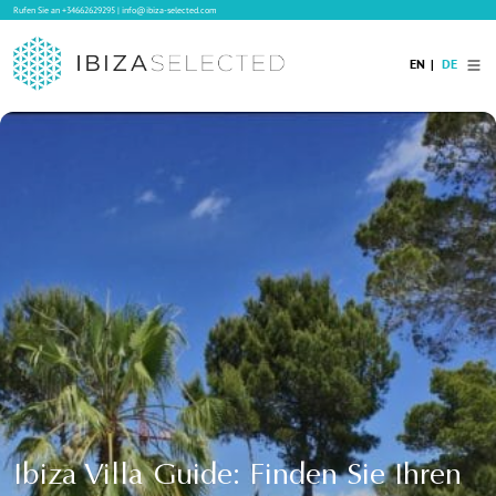
Rufen Sie an
+34662629295
|
info@ibiza-selected.com
EN
DE
Home
Ibiza Villas
Langzeitvermietung auf Ibiza
Hotels
Verkauf
Blog
Services
Kontakt
Ibiza Villa Guide: Finden Sie Ihren