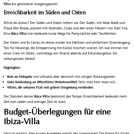
Villa
als gelassener Ausgangspunkt.
Erreichbarkeit im Süden und Osten
Willst du Action? Der Süden und Osten liefern sie. Der Süden, mit Ibiza-Stadt und
Playa d’en Bossa, pulsiert mit Stränden, Clubs und den alten Mauern von Dalt Vila.
Eine
Ibiza-Villa
hier bedeutet kurze Wege für Partynächte oder Taxifahrten.
Der Osten, wie
Es Canar
, ist etwas milder mit Märkten und einfachem Strandzugang.
Toll für Neulinge, die Entspannung mit Kultur mischen wollen. Ich war einmal mit
einer Crew im Osten; vormittags am Strand, abends auf Erkundungstour. Ein
reibungsloser Ablauf.
Highlights:
Nah an Hotspots
wie Ushuaïa, aber dennoch mit ruhigen Rückzugsorten.
Gute Anbindung an öffentliche Verkehrsmittel
, falls man kein Auto will.
Villen, die urbanes Flair mit grüner Umgebung verbinden
.
Der Standort deiner
Ibiza-Villa
bestimmt das Tempo. Erreichbarkeit bedeutet mehr
Zeit zum Leben und weniger Zeit im Auto.
Budget-Überlegungen für eine
Ibiza-Villa
Geld ist wichtig, aber kluges Ausgeben macht den Unterschied. Die Preise für Villen