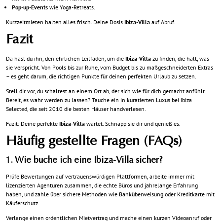
Pop-up-Events
wie Yoga-Retreats.
Kurzzeitmieten halten alles frisch. Deine Dosis
Ibiza-Villa
auf Abruf.
Fazit
Da hast du ihn, den ehrlichen Leitfaden, um die
Ibiza-Villa
zu finden, die hält, was
sie verspricht. Von Pools bis zur Ruhe, vom Budget bis zu maßgeschneiderten Extras
– es geht darum, die richtigen Punkte für deinen perfekten Urlaub zu setzen.
Stell dir vor, du schaltest an einem Ort ab, der sich wie für dich gemacht anfühlt.
Bereit, es wahr werden zu lassen? Tauche ein in kuratierten Luxus bei
Ibiza
Selected
, die seit 2010 die besten Häuser handverlesen.
Fazit: Deine perfekte
Ibiza-Villa
wartet. Schnapp sie dir und genieß es.
Häufig gestellte Fragen (FAQs)
1. Wie buche ich eine Ibiza-Villa sicher?
Prüfe Bewertungen auf vertrauenswürdigen Plattformen, arbeite immer mit
lizenzierten Agenturen zusammen, die echte Büros und jahrelange Erfahrung
haben, und zahle über sichere Methoden wie Banküberweisung oder Kreditkarte mit
Käuferschutz.
Verlange einen ordentlichen Mietvertrag und mache einen kurzen Videoanruf oder