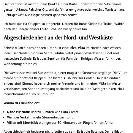
Der Standort ist nicht nur ein Punkt auf der Karte. Er bestimmt den Vibe deines
ganzen Urlaubs. Falscher Ort, und du fährst ewig Auto oder weichst Touristen aus.
Richtiger Ort? Die Magie passiert ganz von selbst.
Ich habe das für Gruppen so eingeteilt: Norden für Ruhe, Süden für Trubel. Wähle
nach der Energie deiner Leute. Schauen wir genauer hin.
Abgeschiedenheit an der Nord- und Westküste
Sehnst du dich nach Frieden? Dann ist eine
Ibiza-Villa
im Norden oder Westen
ideal. Der Norden rund um Santa Eulalia bietet pinienbewachsene Hügel und
versteckte Strände. Es ist das Zentrum für Familien. Ruhiges Wasser für Kinder,
Wanderungen für dich.
Die Westküste, wie bei San Antonio, bietet
magische Sonnenuntergänge
. Die Villen
thronen hier oft auf Klippen und bieten Ausblicke zur Golden Hour, die einfach
anders sind. Einmal haben sich meine Freunde und ich in einer Villa im Westen
verschanzt, den Sonnenuntergang beobachtet und lokalen Wein getrunken. Null
Menschenmassen, volle Erholung.
Warum das funktioniert:
Nähe zur Natur
und zu Buchten wie Cala Comte.
Weniger Verkehr
, mehr Sternenbeobachtung.
Villen mit Meerblick
weniger als 30 Minuten vom Flughafen entfernt.
Abgeschiedenheit bedeutet nicht isoliert zu sein. Es ist die Balance. Deine
Ibiza-