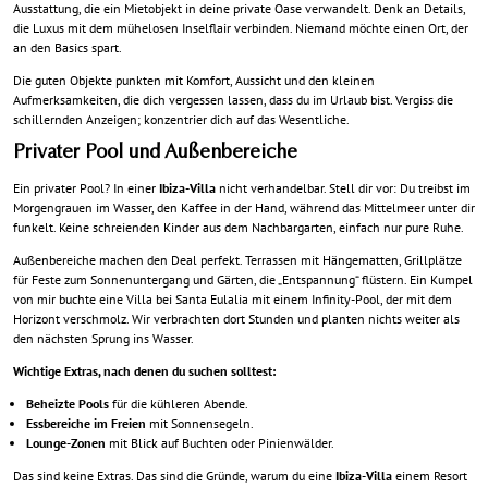
Ausstattung, die ein Mietobjekt in deine private Oase verwandelt. Denk an Details,
die Luxus mit dem mühelosen Inselflair verbinden. Niemand möchte einen Ort, der
an den Basics spart.
Die guten Objekte punkten mit Komfort, Aussicht und den kleinen
Aufmerksamkeiten, die dich vergessen lassen, dass du im Urlaub bist. Vergiss die
schillernden Anzeigen; konzentrier dich auf das Wesentliche.
Privater Pool und Außenbereiche
Ein
privater Pool
? In einer
Ibiza-Villa
nicht verhandelbar. Stell dir vor: Du treibst im
Morgengrauen im Wasser, den Kaffee in der Hand, während das Mittelmeer unter dir
funkelt. Keine schreienden Kinder aus dem Nachbargarten, einfach nur pure Ruhe.
Außenbereiche machen den Deal perfekt. Terrassen mit Hängematten, Grillplätze
für Feste zum Sonnenuntergang und Gärten, die „Entspannung“ flüstern. Ein Kumpel
von mir buchte eine Villa bei Santa Eulalia mit einem Infinity-Pool, der mit dem
Horizont verschmolz. Wir verbrachten dort Stunden und planten nichts weiter als
den nächsten Sprung ins Wasser.
Wichtige Extras, nach denen du suchen solltest:
Beheizte Pools
für die kühleren Abende.
Essbereiche im Freien
mit Sonnensegeln.
Lounge-Zonen
mit Blick auf Buchten oder Pinienwälder.
Das sind keine Extras. Das sind die Gründe, warum du eine
Ibiza-Villa
einem Resort