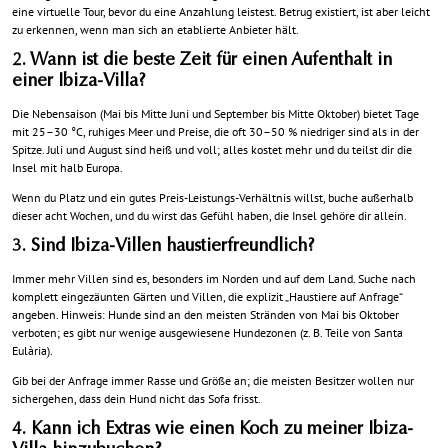
eine virtuelle Tour, bevor du eine Anzahlung leistest. Betrug existiert, ist aber leicht
zu erkennen, wenn man sich an etablierte Anbieter hält.
2. Wann ist die beste Zeit für einen Aufenthalt in
einer Ibiza-Villa?
Die Nebensaison (Mai bis Mitte Juni und September bis Mitte Oktober) bietet Tage
mit 25–30 °C, ruhiges Meer und Preise, die oft 30–50 % niedriger sind als in der
Spitze. Juli und August sind heiß und voll; alles kostet mehr und du teilst dir die
Insel mit halb Europa.
Wenn du Platz und ein gutes Preis-Leistungs-Verhältnis willst, buche außerhalb
dieser acht Wochen, und du wirst das Gefühl haben, die Insel gehöre dir allein.
3. Sind Ibiza-Villen haustierfreundlich?
Immer mehr Villen sind es, besonders im Norden und auf dem Land. Suche nach
komplett eingezäunten Gärten und Villen, die explizit „Haustiere auf Anfrage“
angeben. Hinweis: Hunde sind an den meisten Stränden von Mai bis Oktober
verboten; es gibt nur wenige ausgewiesene Hundezonen (z. B. Teile von Santa
Eulària).
Gib bei der Anfrage immer Rasse und Größe an; die meisten Besitzer wollen nur
sichergehen, dass dein Hund nicht das Sofa frisst.
4. Kann ich Extras wie einen Koch zu meiner Ibiza-