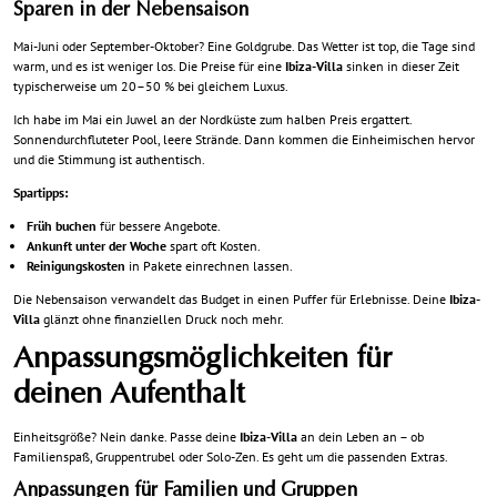
Sparen in der Nebensaison
Mai-Juni oder September-Oktober? Eine Goldgrube. Das Wetter ist top, die Tage sind
warm, und es ist weniger los. Die Preise für eine
Ibiza-Villa
sinken in dieser Zeit
typischerweise um 20–50 % bei gleichem Luxus.
Ich habe im Mai ein Juwel an der Nordküste zum halben Preis ergattert.
Sonnendurchfluteter Pool, leere Strände. Dann kommen die Einheimischen hervor
und die Stimmung ist authentisch.
Spartipps:
Früh buchen
für bessere Angebote.
Ankunft unter der Woche
spart oft Kosten.
Reinigungskosten
in Pakete einrechnen lassen.
Die Nebensaison verwandelt das Budget in einen Puffer für Erlebnisse. Deine
Ibiza-
Villa
glänzt ohne finanziellen Druck noch mehr.
Anpassungsmöglichkeiten für
deinen Aufenthalt
Einheitsgröße? Nein danke. Passe deine
Ibiza-Villa
an dein Leben an – ob
Familienspaß, Gruppentrubel oder Solo-Zen. Es geht um die passenden Extras.
Anpassungen für Familien und Gruppen