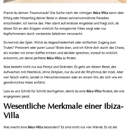
Planst du deinen Traumurlaub? Die Suche nach der richtigen
Ibiza-Villa
kann über
Erfolg oder Misserfolg deiner Reise in dieses sonnenverwöhnte Paradies
entscheiden. Ich kenne das: Man starrt auf endlose Angebote und fragt sich, ob
dieser Ort an den Klippen wirklich für entspannte Vibes sorgt oder nur
Kopfschmerzen durch versteckte Gebühren verursacht.
Du kennst das Spiel: Willst du Abgeschiedenheit oder einfachen Zugang zum
Trubel? Preiswert oder purer Luxus? Bleib dran, und ich führe dich durch das Chaos,
als würden wir einen Kaffee trinken und darüber sprechen, worauf es wirklich
ankommt, um deine perfekte
Ibiza-Villa
zu finden.
Ibiza besteht nicht nur aus Partys und Stränden. Es geht um diesen Reset, das
Aufwachen mit Meerblick, ohne Zeitplan, nur du und der Rhythmus der Insel. Aber
wer falsch wählt, landet in Menschenmassen oder an einem Ort, der sich wie ein
gewöhnliches Hotel anfühlt.
Lass es uns Schritt für Schritt durchgehen, damit du eine
Ibiza-Villa
findest, die wie
angegossen passt.
Wesentliche Merkmale einer Ibiza-
Villa
Was macht eine
Ibiza-Villa
besonders? Es sind nicht nur vier Wände. Es ist die