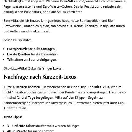
Nachhaltigkeit
ist angesagt. Wer eine
Ibiza-Villa
sucht, wünscht sich Solarpaneele,
Regenwassersysteme und Zero-Waste-Küchen. Das ist Realität und reduziert den
ökologischen Fußabdruck, ohne auf Stil zu verzichten.
Eine Villa, die ich letztes Jahr gemietet habe, hatte Bambusböden und Bio-
Bettwäsche. Fühlte sich gut an, sah schick aus. Trend: Biophiles Design, das Innen
und Außen verschmelzen lässt.
Grüne Pluspunkte:
Energieeffiziente Klimaanlagen
.
Lokale Quellen
für die Dekoration.
Teilnahme an Strandreinigungen
.
Öko-
Ibiza-Villa
? Zukunftsfähiger Luxus.
Nachfrage nach Kurzzeit-Luxus
Kurze Auszeiten boomen. Ein Wochenende in einer High-End
Ibiza-Villa
, warum
nicht? Flexible Buchungen sind nach der Pandemie stark angestiegen. Freunde von
mir sind für drei Tage losgeflogen: Villa auf den Klippen,
Segeln zum
Sonnenuntergang
. Intensiv und unvergesslich. Plattformen bieten jetzt auch Mini-
Aufenthalte an.
Trend-Tipps:
3–5 Nächte Mindestaufenthalt
werden häufiger.
All-in-Pakete
für mehr Komfort.