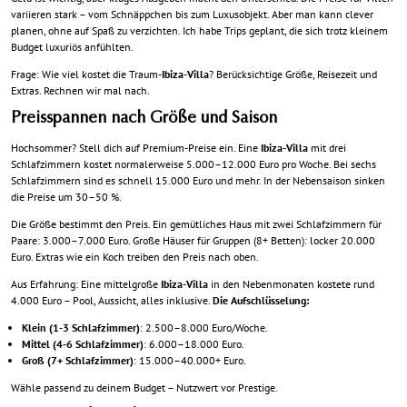
variieren stark – vom Schnäppchen bis zum Luxusobjekt. Aber man kann clever
planen, ohne auf Spaß zu verzichten. Ich habe Trips geplant, die sich trotz kleinem
Budget luxuriös anfühlten.
Frage: Wie viel kostet die Traum-
Ibiza-Villa
? Berücksichtige Größe, Reisezeit und
Extras. Rechnen wir mal nach.
Preisspannen nach Größe und Saison
Hochsommer? Stell dich auf Premium-Preise ein. Eine
Ibiza-Villa
mit drei
Schlafzimmern kostet normalerweise 5.000–12.000 Euro pro Woche. Bei sechs
Schlafzimmern sind es schnell 15.000 Euro und mehr. In der Nebensaison sinken
die Preise um 30–50 %.
Die Größe bestimmt den Preis. Ein gemütliches Haus mit zwei Schlafzimmern für
Paare: 3.000–7.000 Euro. Große Häuser für Gruppen (8+ Betten): locker 20.000
Euro. Extras wie ein Koch treiben den Preis nach oben.
Aus Erfahrung: Eine mittelgroße
Ibiza-Villa
in den Nebenmonaten kostete rund
4.000 Euro – Pool, Aussicht, alles inklusive.
Die Aufschlüsselung:
Klein (1-3 Schlafzimmer)
: 2.500–8.000 Euro/Woche.
Mittel (4-6 Schlafzimmer)
: 6.000–18.000 Euro.
Groß (7+ Schlafzimmer)
: 15.000–40.000+ Euro.
Wähle passend zu deinem Budget – Nutzwert vor Prestige.