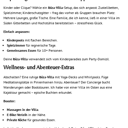
Kinder oder Clique? Wähle ein
Ibiza-Villa
-Setup, das sich anpasst. Zustellbetten,
Spielzimmer, Kinderschutzgitter – frag das vorher ab. Gruppen brauchen Platz:
Mehrere Lounges, große Tische. Eine Familie, die ich kenne, ließ in einer Villa im
Süden Gitterbetten und Hochstühle bereitstellen – stressfreies Glück.
Einfach anpassen:
Kinderpools
mit flachen Bereichen.
Spielzimmer
für regnerische Tage.
Gemeinsames Essen
für 10+ Personen.
Deine
Ibiza-Villa
verwandelt sich vom Kinderparadies zum Party-Domizil.
Wellness- und Abenteuer-Extras
Abschalten? Eine ruhige
Ibiza-Villa
mit Yoga-Decks und Whirlpools. Füge
Meditationsplätze in Pinienhainen hinzu.
Abenteuer
? Der Concierge bucht
Wanderungen oder Bootstouren. Ich habe von einer Villa im Osten aus eine
Kajaktour gemacht – epische Buchten erkundet.
Booster:
Massagen in der Villa
.
E-Bike-Verleih
in der Nähe.
Private Köche
für gesundes Essen.