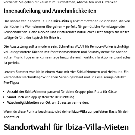
vorziehst. Sie geben dir Raum zum Durchatmen, Abschalten und Auftanken.
Innenaufteilung und Annehmlichkeiten
Das Innere zählt ebenfalls. Eine
Ibiza-Villa
glänzt mit offenen Grundrissen, die von
der Küche ins Wohnzimmer übergehen – perfekt für gemütliche Vormittage oder
Gruppenabende. Hohe Decken und einfallendes natürliches Licht sorgen für dieses
luftige Gefühl, das typisch für Ibiza ist.
Die Ausstattung sollte modern sein. Schnelles WLAN für Remote-Worker (schuldig),
voll ausgestattete Küchen mit Espressomaschinen und Soundsysteme für Abende
voller Musik. Füge eine Klimaanlage hinzu, die auch wirklich funktioniert, und alles
ist perfekt.
Letzten Sommer war ich in einem Haus mit vier Schlafzimmern und Heimkino. Ein
verregneter Nachmittag? Wir haben Serien geschaut und uns wie Könige gefühlt.
Pro-Tipps:
Anzahl der Schlafzimmer
passend für deine Gruppe, plus Platz für Gäste.
Smart-Tech
wie app-gesteuerte Beleuchtung.
Waschmöglichkeiten vor Ort
, um Stress zu vermeiden.
Wenn du diese Punkte beachtest, wird deine
Ibiza-Villa
zur perfekten Basis für dein
Abenteuer.
Standortwahl für Ibiza-Villa-Mieten