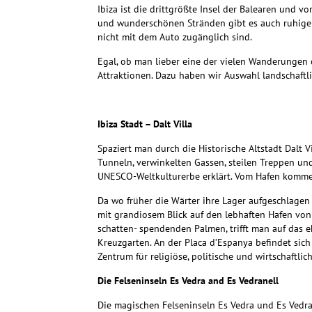
Ibiza ist die drittgrößte Insel der Balearen und v
und wunderschönen Stränden gibt es auch ruhige D
nicht mit dem Auto zugänglich sind.
Egal, ob man lieber eine der vielen Wanderunge
Attraktionen.
Dazu haben wir Auswahl landschaftli
Ibiza Stadt – Dalt Villa
Spaziert man durch die Historische Altstadt Dalt 
Tunneln, verwinkelten Gassen, steilen Treppen 
UNESCO-Weltkulturerbe erklärt.
Vom Hafen kommend
Da wo früher die Wärter ihre Lager aufgeschlagen
mit grandiosem Blick auf den lebhaften Hafen von 
schatten- spendenden Palmen, trifft man auf das
Kreuzgarten. An der Placa d’Espanya befindet sich
Zentrum für religiöse, politische und wirtschaftlic
Die Felseninseln Es Vedra and Es Vedranell
Die magischen Felseninseln Es Vedra und Es Vedran