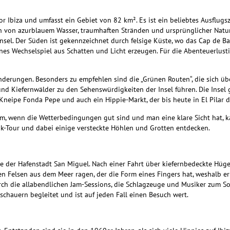
or Ibiza und umfasst ein Gebiet von 82 km².
Es ist ein beliebtes Ausflugs
en von azurblauem Wasser, traumhaften Stränden und ursprünglicher Natu
Insel. Der Süden ist gekennzeichnet durch felsige Küste, wo das Cap de Bar
es Wechselspiel aus Schatten und Licht erzeugen. Für die Abenteuerlusti
anderungen. Besonders zu empfehlen sind
die „Grünen Routen“, die sich ü
und Kiefernwälder zu den Sehenswürdigkeiten der Insel führen.
Die Insel
e Kneipe Fonda Pepe und auch ein Hippie-Markt, der bis heute in El Pilar
d
urm, wenn die Wetterbedingungen gut sind
und man eine klare Sicht hat, 
jak-Tour und dabei
einige versteckte Höhlen und Grotten entdecken.
he der Hafenstadt San Miguel.
Nach einer Fahrt über kiefernbedeckte Hügel
n Felsen aus dem Meer ragen, der die Form eines Fingers hat, weshalb e
urch die allabendlichen Jam-Sessions, die Schlagzeuge und Musiker zum 
chauern begleitet und ist auf jeden Fall einen Besuch wert.