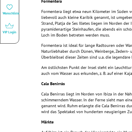
Formentera
Formentera liegt etwa neun Kilometer im Süden v
Wunschliste
liebevoll auch kleine Karibik genannt, ist umgeb
Strand, Platja de Ses Illetes liegen im Norden der 
pyramidenartige Steinhaufen, die abends ein schön
VIP Login
Loch im Boden betreten werden muss.
Formentera ist ideal für lange Radtouren oder W
Naturliebhaber durch Dünen, Weinberge, Zedern- 
Überbleibsel dieser Zeiten sind u.a. die legendär
Am östlichsten Punkt der Insel steht ein Leuchtt
auch vom Wasser aus erkunden, z. B. auf einer Ka
Cala Benirrás
Cala Benirras liegt im Norden von Ibiza in der Nä
schimmerndem Wasser. In der Ferne sieht man eine
genannt wird. Ruhm erlangte die Cala Benirras d
wird das Spektakel von hunderten neugierigen Zus
Märkte