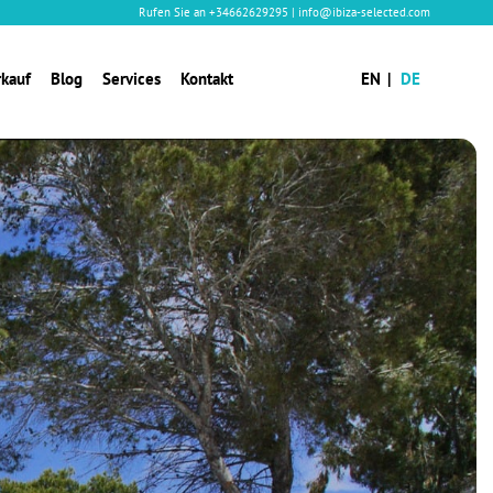
Rufen Sie an
+34662629295
|
info@ibiza-selected.com
rkauf
Blog
Services
Kontakt
EN
DE