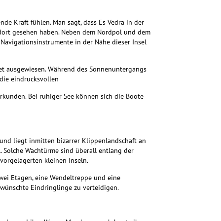
de Kraft fühlen. Man sagt, dass Es Vedra in der
an dort gesehen haben. Neben dem Nordpol und dem
 Navigationsinstrumente in der Nähe dieser Insel
iet ausgewiesen.
Während des Sonnenuntergangs
 die eindrucksvollen
rkunden. Bei ruhiger See können sich die Boote
und liegt inmitten bizarrer Klippenlandschaft an
l. Solche Wachtürme sind überall entlang der
orgelagerten kleinen Inseln.
zwei Etagen, eine Wendeltreppe und eine
wünschte Eindringlinge zu verteidigen.