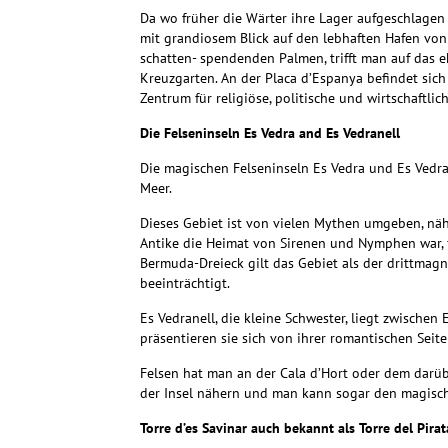
Da wo früher die Wärter ihre Lager aufgeschlagen
mit grandiosem Blick auf den lebhaften Hafen von 
schatten- spendenden Palmen, trifft man auf das
Kreuzgarten. An der Placa d’Espanya befindet sich
Zentrum für religiöse, politische und wirtschaftlic
Die Felseninseln Es Vedra and Es Vedranell
Die magischen Felseninseln Es Vedra und Es Vedran
Meer.
Dieses Gebiet ist von vielen Mythen umgeben, näh
Antike die Heimat von Sirenen und Nymphen war, 
Bermuda-Dreieck
gilt das Gebiet als der drittmag
beeinträchtigt.
Es Vedranell, die kleine Schwester, liegt zwische
präsentieren sie sich von ihrer romantischen Seit
Felsen hat man an der Cala d’Hort oder dem darüb
der Insel nähern und man kann sogar den magisch
Torre d’es Savinar auch bekannt als Torre del Pirat