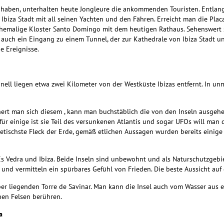
 haben, unterhalten heute Jongleure die ankommenden Touristen. Entlang
Ibiza Stadt mit all seinen Yachten und den Fähren. Erreicht man die Plac
 ehemalige Kloster Santo Domingo mit dem heutigen Rathaus. Sehenswert 
 auch ein Eingang zu einem Tunnel, der zur Kathedrale von Ibiza Stadt und
he Ereignisse.
ell liegen etwa zwei Kilometer von der Westküste Ibizas entfernt. In un
ert man sich diesem , kann man buchstäblich die von den Inseln ausgehen
für einige ist sie Teil des versunkenen Atlantis und sogar UFOs will m
netischste Fleck der Erde, gemäß etlichen Aussagen wurden bereits einige
n Es Vedra und Ibiza. Beide Inseln sind unbewohnt und als Naturschutzgeb
e und vermitteln ein spürbares Gefühl von Frieden.
Die beste Aussicht auf
er liegenden Torre de Savinar.
Man kann die Insel auch vom Wasser aus e
en Felsen berühren.
a