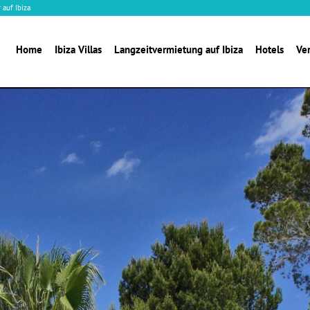
 auf Ibiza
Home
Ibiza Villas
Langzeitvermietung auf Ibiza
Hotels
Ve