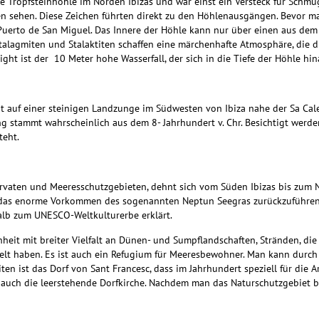
te Tropfsteinhöhle im Norden Ibizas und
war einst ein Versteck für Schm
sehen. Diese Zeichen führten direkt zu den Höhlenausgängen. Bevor ma
 Puerto de San Miguel. Das Innere der Höhle kann nur über einen aus de
alagmiten und Stalaktiten schaffen eine märchenhafte Atmosphäre, die 
ight ist der 10 Meter hohe Wasserfall, der sich in die Tiefe der Höhle hin
t auf einer steinigen Landzunge im Südwesten von Ibiza nahe der Sa Calet
ung stammt wahrscheinlich aus dem 8-
Jahrhundert v. Chr. Besichtigt werden
teht.
ervaten und Meeresschutzgebieten,
dehnt sich vom Süden Ibizas bis zum 
auf das enorme Vorkommen des sogenannten Neptun Seegras zurückzuführen
lb zum UNESCO-Weltkulturerbe erklärt.
heit mit breiter
Vielfalt
an Dünen- und Sumpflandschaften, Stränden, die
delt haben. Es ist auch ein Refugium für Meeresbewohner. Man kann durch
ten ist das Dorf von Sant Francesc, dass im
Jahrhundert speziell für die 
r auch die leerstehende Dorfkirche. Nachdem man das Naturschutzgebiet 