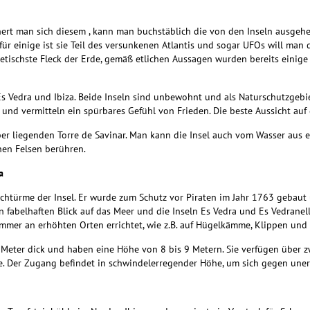
ert man sich diesem , kann man buchstäblich die von den Inseln ausgehen
für einige ist sie Teil des versunkenen Atlantis und sogar UFOs will m
netischste Fleck der Erde, gemäß etlichen Aussagen wurden bereits einige
n Es Vedra und Ibiza. Beide Inseln sind unbewohnt und als Naturschutzgeb
e und vermitteln ein spürbares Gefühl von Frieden.
Die beste Aussicht auf
er liegenden Torre de Savinar.
Man kann die Insel auch vom Wasser aus e
en Felsen berühren.
a
Wachtürme der Insel. Er wurde zum Schutz
vor Piraten im Jahr 1763 gebaut 
n fabelhaften Blick auf das Meer und die Inseln Es Vedra und Es Vedranel
er an erhöhten Orten errichtet, wie z.B. auf Hügelkämme, Klippen und v
5 Meter dick und haben eine Höhe von
8 bis 9 Metern. Sie verfügen über 
e. Der Zugang befindet in schwindelerregender Höhe,
um sich gegen uner