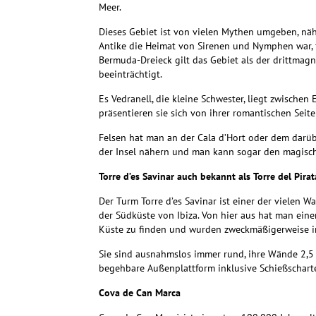
Meer.
Dieses Gebiet ist von vielen Mythen umgeben, näh
Antike die Heimat von Sirenen und Nymphen war, 
Bermuda-Dreieck
gilt das Gebiet als der drittmag
beeinträchtigt.
Es Vedranell, die kleine Schwester, liegt zwische
präsentieren sie sich von ihrer romantischen Seit
Felsen hat man an der Cala d’Hort oder dem darüb
der Insel nähern und man kann sogar den magisch
Torre d’es Savinar auch bekannt als Torre del Pirat
Der Turm Torre d’es Savinar ist einer der vielen 
der
Südküste von Ibiza. Von hier aus hat man eine
Küste
zu finden und wurden zweckmäßigerweise imm
Sie sind ausnahmslos immer rund, ihre Wände 2,
begehbare Außenplattform inklusive Schießschart
Cova de Can Marca