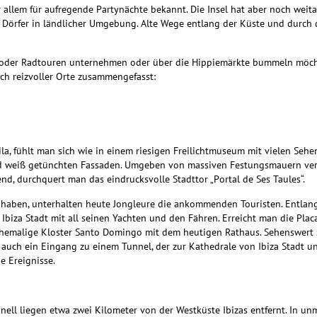
or allem für aufregende Partynächte bekannt. Die Insel hat aber noch wei
örfer in ländlicher Umgebung. Alte Wege entlang der Küste und durch d
n oder Radtouren unternehmen oder über
die Hippiemärkte bummeln möchte
ch reizvoller Orte zusammengefasst:
Vila, fühlt man sich wie in einem riesigen Freilichtmuseum mit vielen Se
und weiß getünchten Fassaden. Umgeben von
massiven Festungsmauern ver
, durchquert man das eindrucksvolle Stadttor „Portal de Ses Taules“.
 haben, unterhalten heute Jongleure die ankommenden Touristen. Entlang
Ibiza Stadt mit all seinen Yachten und den Fähren. Erreicht man die Plac
 ehemalige Kloster Santo Domingo mit dem heutigen Rathaus. Sehenswert 
 auch ein Eingang zu einem Tunnel, der zur Kathedrale von Ibiza Stadt und
he Ereignisse.
ell liegen etwa zwei Kilometer von der Westküste Ibizas entfernt. In un