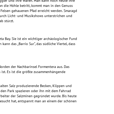
uggler und ihre Waren. Man kann noch heute
ihre
n die Höhle betritt, kommt man in den Genuss
m Felsen gehauenen Pfad erreicht werden. Smaragd
durch Licht- und Musikshows unterstrichen und
ab stürzt.
a Bay. Sie ist ein wichtiger archäologischer Fund
 kann das „Barrio Sur“, das südliche Viertel, dass
Norden der Nachbarinsel Formentera aus.
Das
 ist. Es ist die größte zusammenhängende
 alten Salz produzierende Becken, Klippen und
 den Park spazieren oder ihn mit dem Fahrrad
Arbeiter der Salzminen gegründet wurde. Bis heute
besucht hat, entspannt man an einem der schönen