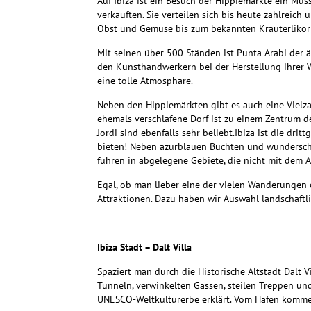
Auf Ibiza ist ein Besuch der Hippiemärkte ein Muss
verkauften.
Sie verteilen sich bis heute zahlreich
Obst und Gemüse bis zum bekannten Kräuterlikör „
Mit seinen über 500 Ständen ist Punta Arabi der äl
den Kunsthandwerkern bei der Herstellung ihrer W
eine tolle Atmosphäre.
Neben den Hippiemärkten gibt es auch eine Vielz
ehemals verschlafene Dorf ist zu einem Zentrum 
Jordi sind ebenfalls sehr beliebt.
Ibiza ist die dri
bieten!
Neben azurblauen Buchten und wunderschön
führen in abgelegene Gebiete, die nicht mit dem A
Egal, ob man lieber eine der vielen Wanderunge
Attraktionen.
Dazu haben wir Auswahl landschaftli
Ibiza Stadt – Dalt Villa
Spaziert man durch die Historische Altstadt Dalt 
Tunneln, verwinkelten Gassen, steilen Treppen 
UNESCO-Weltkulturerbe erklärt.
Vom Hafen kommend