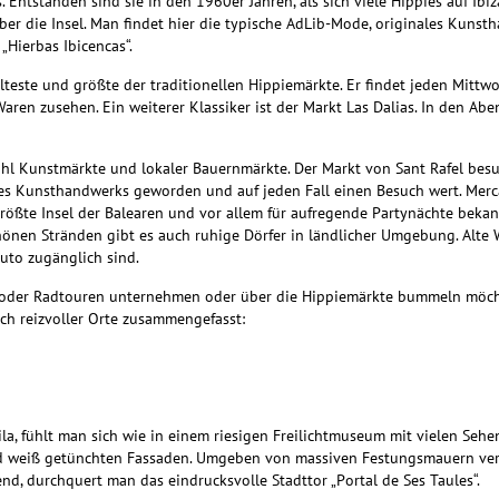
. Entstanden sind sie in den 1960er Jahren, als sich viele Hippies auf Ib
 über die Insel. Man findet hier die typische AdLib-Mode, originales Kuns
Hierbas Ibicencas“.
teste und größte der traditionellen Hippiemärkte. Er findet jeden Mittwoc
aren zusehen. Ein weiterer Klassiker ist der
Markt Las Dalias. In den Ab
ahl Kunstmärkte und lokaler Bauernmärkte. Der Markt von Sant Rafel bes
des Kunsthandwerks geworden und auf jeden Fall einen Besuch wert. Mer
ttgrößte Insel der Balearen und vor allem für aufregende Partynächte beka
en Stränden gibt es auch ruhige Dörfer in ländlicher Umgebung. Alte 
uto zugänglich sind.
n oder Radtouren unternehmen oder über
die Hippiemärkte bummeln möchte
ch reizvoller Orte zusammengefasst:
Vila, fühlt man sich wie in einem riesigen Freilichtmuseum mit vielen Se
und weiß getünchten Fassaden. Umgeben von
massiven Festungsmauern ver
, durchquert man das eindrucksvolle Stadttor „Portal de Ses Taules“.