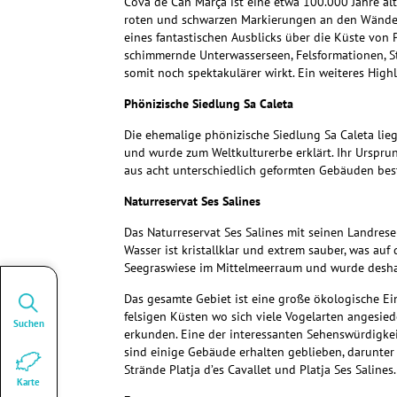
Cova de Can Marçà ist eine etwa 100.000 Jahre al
roten und schwarzen Markierungen an den Wänden 
eines fantastischen Ausblicks über die Küste von
schimmernde Unterwasserseen, Felsformationen, St
somit noch spektakulärer wirkt. Ein weiteres Highl
Phönizische Siedlung Sa Caleta
Die ehemalige phönizische Siedlung Sa Caleta lieg
und wurde zum Weltkulturerbe erklärt. Ihr Urspr
aus acht unterschiedlich geformten Gebäuden bes
Naturreservat Ses Salines
Das Naturreservat Ses Salines mit seinen Landres
Wasser ist kristallklar und extrem sauber, was 
Seegraswiese im Mittelmeerraum und wurde desha
Das gesamte Gebiet ist eine große ökologische Ein
felsigen Küsten wo sich viele Vogelarten angesie
Suchen
erkunden. Eine der interessanten Sehenswürdigkei
sind einige Gebäude erhalten geblieben, darunte
Strände Platja d’es Cavallet und Platja Ses Salines.
Karte