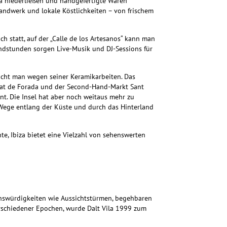
iza niederließen und handgefertigte Waren
thandwerk und lokale Köstlichkeiten – von frischem
h statt, auf der „Calle de los Artesanos“ kann man
endstunden sorgen Live-Musik und DJ-Sessions für
ucht man wegen seiner Keramikarbeiten. Das
cat de Forada und der Second-Hand-Markt Sant
nnt. Die Insel hat aber noch weitaus mehr zu
Wege entlang der Küste und durch das Hinterland
, Ibiza bietet eine Vielzahl von sehenswerten
henswürdigkeiten wie Aussichtstürmen, begehbaren
schiedener Epochen, wurde Dalt Vila 1999 zum