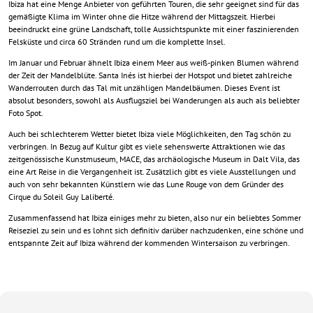
Ibiza hat eine Menge Anbieter von geführten Touren, die sehr geeignet sind für das
gemäßigte Klima im Winter ohne die Hitze während der Mittagszeit. Hierbei
beeindruckt eine grüne Landschaft, tolle Aussichtspunkte mit einer faszinierenden
Felsküste und circa 60 Stränden rund um die komplette Insel.
Im Januar und Februar ähnelt Ibiza einem Meer aus weiß-pinken Blumen während
der Zeit der Mandelblüte. Santa Inés ist hierbei der Hotspot und bietet zahlreiche
Wanderrouten durch das Tal mit unzähligen Mandelbäumen. Dieses Event ist
absolut besonders, sowohl als Ausflugsziel bei Wanderungen als auch als beliebter
Foto Spot.
Auch bei schlechterem Wetter bietet Ibiza viele Möglichkeiten, den Tag schön zu
verbringen. In Bezug auf Kultur gibt es viele sehenswerte Attraktionen wie das
zeitgenössische Kunstmuseum, MACE, das archäologische Museum in Dalt Vila, das
eine Art Reise in die Vergangenheit ist. Zusätzlich gibt es viele Ausstellungen und
auch von sehr bekannten Künstlern wie das Lune Rouge von dem Gründer des
Cirque du Soleil Guy Laliberté.
Zusammenfassend hat Ibiza einiges mehr zu bieten, also nur ein beliebtes Sommer
Reiseziel zu sein und es lohnt sich definitiv darüber nachzudenken, eine schöne und
entspannte Zeit auf Ibiza während der kommenden Wintersaison zu verbringen.