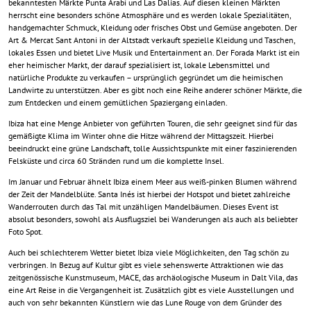
bekanntesten Märkte Punta Arabí und Las Dalias. Auf diesen kleinen Märkten
herrscht eine besonders schöne Atmosphäre und es werden lokale Spezialitäten,
handgemachter Schmuck, Kleidung oder frisches Obst und Gemüse angeboten. Der
Art & Mercat Sant Antoni in der Altstadt verkauft spezielle Kleidung und Taschen,
lokales Essen und bietet Live Musik und Entertainment an. Der Forada Markt ist ein
eher heimischer Markt, der darauf spezialisiert ist, lokale Lebensmittel und
natürliche Produkte zu verkaufen – ursprünglich gegründet um die heimischen
Landwirte zu unterstützen. Aber es gibt noch eine Reihe anderer schöner Märkte, die
zum Entdecken und einem gemütlichen Spaziergang einladen.
Ibiza hat eine Menge Anbieter von geführten Touren, die sehr geeignet sind für das
gemäßigte Klima im Winter ohne die Hitze während der Mittagszeit. Hierbei
beeindruckt eine grüne Landschaft, tolle Aussichtspunkte mit einer faszinierenden
Felsküste und circa 60 Stränden rund um die komplette Insel.
Im Januar und Februar ähnelt Ibiza einem Meer aus weiß-pinken Blumen während
der Zeit der Mandelblüte. Santa Inés ist hierbei der Hotspot und bietet zahlreiche
Wanderrouten durch das Tal mit unzähligen Mandelbäumen. Dieses Event ist
absolut besonders, sowohl als Ausflugsziel bei Wanderungen als auch als beliebter
Foto Spot.
Auch bei schlechterem Wetter bietet Ibiza viele Möglichkeiten, den Tag schön zu
verbringen. In Bezug auf Kultur gibt es viele sehenswerte Attraktionen wie das
zeitgenössische Kunstmuseum, MACE, das archäologische Museum in Dalt Vila, das
eine Art Reise in die Vergangenheit ist. Zusätzlich gibt es viele Ausstellungen und
auch von sehr bekannten Künstlern wie das Lune Rouge von dem Gründer des