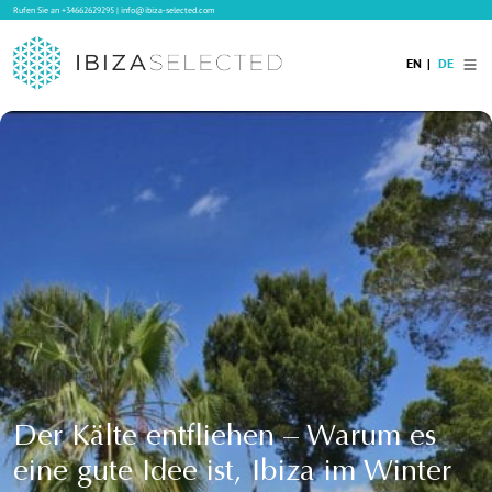
Rufen Sie an
+34662629295
|
info@ibiza-selected.com
EN
DE
Home
Ibiza Villas
Langzeitvermietung auf Ibiza
Hotels
Verkauf
Blog
Services
Kontakt
Der Kälte entfliehen – Warum es
eine gute Idee ist, Ibiza im Winter