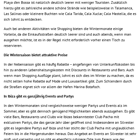
Playa d’en Bossa ist natürlich deutlich leerer mit weniger Touristen. Zusätzlich
hierzu gibt es zahlreiche andere schöne Strände wie beispielsweise in Talamanca,
Las Salinas oder kleinere Buchten wie Cala Tarida, Cala Xuclar, Cala Mastella, die es
sich lohnt zu entdecken.
Auch bei anderen Aktivitäten wie Shopping bieten die Wintermonate einige
Vorteile, da die Einkaufsstraßen deutlich leerer sind und auch abends, wenn man
ausgehen möchte, ist es in der Regel nicht erforderlich vorher einen Tisch zu
reservieren.
Die Wintersaison bietet attraktive Preise
In der Nebensaison gibt es häufig Rabatte – angefangen von Unterkunftskosten bis
hin zu anderen Lebenshaltungskosten mit Discounts in Restaurants und Bars. Auch
wenn man Shopping Ausflüge plant, lohnt es sich dies im Winter zu machen, da es
nicht selten hohe Rabatte auf Mode und Luxusartikel gibt. Zum Schlendern durch
die Straßen eignet sich vor allem der Hafen Marina Botafoch.
In Ibiza gibt es ganzjährig Events und Partys
In den Wintermonaten sind vergleichsweise weniger Partys und Events als im
Sommer, aber es gibt dennoch genügend Möglichkeiten abends auszugehen. Es gibt
viele Bars, Restaurants und Clubs wie Ibizas bekanntester Club Pacha mit
exklusiven Partys, die das ganze Jahr über geöffnet sind. Insbesondere an Silvester
gibt es legendäre Partys auf Ibiza und hier sticht der Club Pacha mit unglaublichen
Feiern bis in die Morgenstunden heraus. Das Angebot an Events an Silvester ist sehr
groß und vielseitig und so gibt es ebenfalls ruhigere Orte zum Feiern wie der