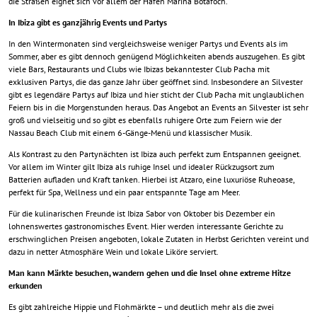
die Straßen eignet sich vor allem der Hafen Marina Botafoch.
In Ibiza gibt es ganzjährig Events und Partys
In den Wintermonaten sind vergleichsweise weniger Partys und Events als im
Sommer, aber es gibt dennoch genügend Möglichkeiten abends auszugehen. Es gibt
viele Bars, Restaurants und Clubs wie Ibizas bekanntester Club Pacha mit
exklusiven Partys, die das ganze Jahr über geöffnet sind. Insbesondere an Silvester
gibt es legendäre Partys auf Ibiza und hier sticht der Club Pacha mit unglaublichen
Feiern bis in die Morgenstunden heraus. Das Angebot an Events an Silvester ist sehr
groß und vielseitig und so gibt es ebenfalls ruhigere Orte zum Feiern wie der
Nassau Beach Club mit einem 6-Gänge-Menü und klassischer Musik.
Als Kontrast zu den Partynächten ist Ibiza auch perfekt zum Entspannen geeignet.
Vor allem im Winter gilt Ibiza als ruhige Insel und idealer Rückzugsort zum
Batterien aufladen und Kraft tanken. Hierbei ist Atzaro, eine luxuriöse Ruheoase,
perfekt für Spa, Wellness und ein paar entspannte Tage am Meer.
Für die kulinarischen Freunde ist Ibiza Sabor von Oktober bis Dezember ein
lohnenswertes gastronomisches Event. Hier werden interessante Gerichte zu
erschwinglichen Preisen angeboten, lokale Zutaten in Herbst Gerichten vereint und
dazu in netter Atmosphäre Wein und lokale Liköre serviert.
Man kann Märkte besuchen, wandern gehen und die Insel ohne extreme Hitze
erkunden
Es gibt zahlreiche Hippie und Flohmärkte – und deutlich mehr als die zwei