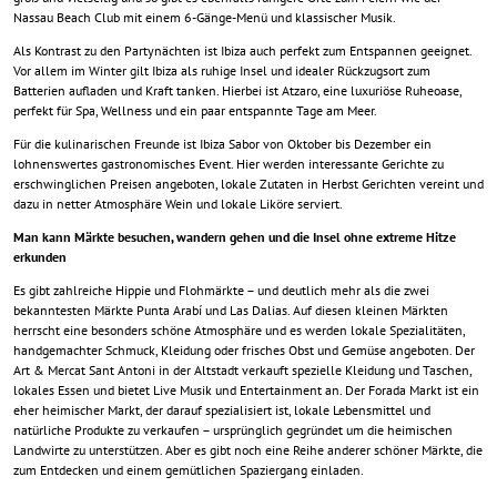
Nassau Beach Club mit einem 6-Gänge-Menü und klassischer Musik.
Als Kontrast zu den Partynächten ist Ibiza auch perfekt zum Entspannen geeignet.
Vor allem im Winter gilt Ibiza als ruhige Insel und idealer Rückzugsort zum
Batterien aufladen und Kraft tanken. Hierbei ist Atzaro, eine luxuriöse Ruheoase,
perfekt für Spa, Wellness und ein paar entspannte Tage am Meer.
Für die kulinarischen Freunde ist Ibiza Sabor von Oktober bis Dezember ein
lohnenswertes gastronomisches Event. Hier werden interessante Gerichte zu
erschwinglichen Preisen angeboten, lokale Zutaten in Herbst Gerichten vereint und
dazu in netter Atmosphäre Wein und lokale Liköre serviert.
Man kann Märkte besuchen, wandern gehen und die Insel ohne extreme Hitze
erkunden
Es gibt zahlreiche Hippie und Flohmärkte – und deutlich mehr als die zwei
bekanntesten Märkte Punta Arabí und Las Dalias. Auf diesen kleinen Märkten
herrscht eine besonders schöne Atmosphäre und es werden lokale Spezialitäten,
handgemachter Schmuck, Kleidung oder frisches Obst und Gemüse angeboten. Der
Art & Mercat Sant Antoni in der Altstadt verkauft spezielle Kleidung und Taschen,
lokales Essen und bietet Live Musik und Entertainment an. Der Forada Markt ist ein
eher heimischer Markt, der darauf spezialisiert ist, lokale Lebensmittel und
natürliche Produkte zu verkaufen – ursprünglich gegründet um die heimischen
Landwirte zu unterstützen. Aber es gibt noch eine Reihe anderer schöner Märkte, die
zum Entdecken und einem gemütlichen Spaziergang einladen.