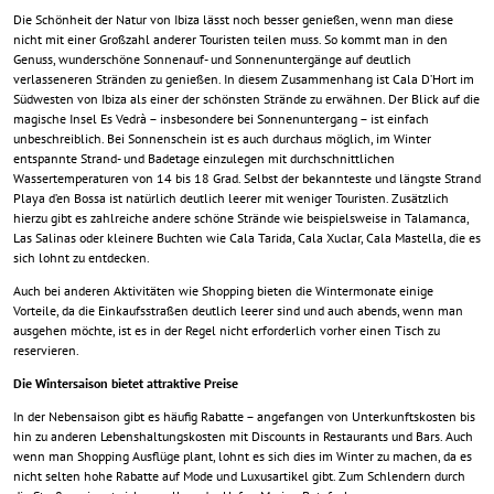
Die Schönheit der Natur von Ibiza lässt noch besser genießen, wenn man diese
nicht mit einer Großzahl anderer Touristen teilen muss. So kommt man in den
Genuss, wunderschöne Sonnenauf- und Sonnenuntergänge auf deutlich
verlasseneren Stränden zu genießen. In diesem Zusammenhang ist Cala D’Hort im
Südwesten von Ibiza als einer der schönsten Strände zu erwähnen. Der Blick auf die
magische Insel Es Vedrà – insbesondere bei Sonnenuntergang – ist einfach
unbeschreiblich. Bei Sonnenschein ist es auch durchaus möglich, im Winter
entspannte Strand- und Badetage einzulegen mit durchschnittlichen
Wassertemperaturen von 14 bis 18 Grad. Selbst der bekannteste und längste Strand
Playa d’en Bossa ist natürlich deutlich leerer mit weniger Touristen. Zusätzlich
hierzu gibt es zahlreiche andere schöne Strände wie beispielsweise in Talamanca,
Las Salinas oder kleinere Buchten wie Cala Tarida, Cala Xuclar, Cala Mastella, die es
sich lohnt zu entdecken.
Auch bei anderen Aktivitäten wie Shopping bieten die Wintermonate einige
Vorteile, da die Einkaufsstraßen deutlich leerer sind und auch abends, wenn man
ausgehen möchte, ist es in der Regel nicht erforderlich vorher einen Tisch zu
reservieren.
Die Wintersaison bietet attraktive Preise
In der Nebensaison gibt es häufig Rabatte – angefangen von Unterkunftskosten bis
hin zu anderen Lebenshaltungskosten mit Discounts in Restaurants und Bars. Auch
wenn man Shopping Ausflüge plant, lohnt es sich dies im Winter zu machen, da es
nicht selten hohe Rabatte auf Mode und Luxusartikel gibt. Zum Schlendern durch