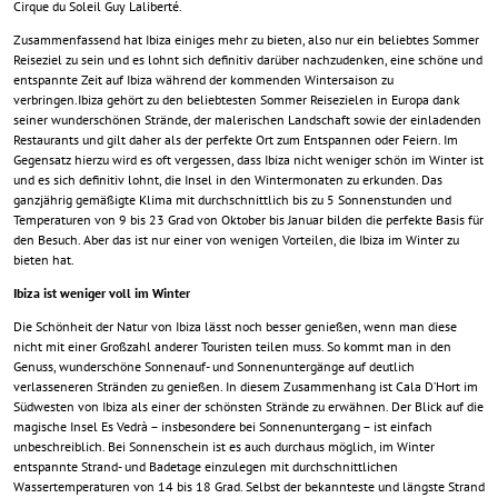
Cirque du Soleil Guy Laliberté.
Zusammenfassend hat Ibiza einiges mehr zu bieten, also nur ein beliebtes Sommer
Reiseziel zu sein und es lohnt sich definitiv darüber nachzudenken, eine schöne und
entspannte Zeit auf Ibiza während der kommenden Wintersaison zu
verbringen.
Ibiza gehört zu den beliebtesten Sommer Reisezielen in Europa dank
seiner wunderschönen Strände, der malerischen Landschaft sowie der einladenden
Restaurants und gilt daher als der perfekte Ort zum Entspannen oder Feiern. Im
Gegensatz hierzu wird es oft vergessen, dass Ibiza nicht weniger schön im Winter ist
und es sich definitiv lohnt, die Insel in den Wintermonaten zu erkunden. Das
ganzjährig gemäßigte Klima mit durchschnittlich bis zu 5 Sonnenstunden und
Temperaturen von 9 bis 23 Grad von Oktober bis Januar bilden die perfekte Basis für
den Besuch. Aber das ist nur einer von wenigen Vorteilen, die Ibiza im Winter zu
bieten hat.
Ibiza ist weniger voll im Winter
Die Schönheit der Natur von Ibiza lässt noch besser genießen, wenn man diese
nicht mit einer Großzahl anderer Touristen teilen muss. So kommt man in den
Genuss, wunderschöne Sonnenauf- und Sonnenuntergänge auf deutlich
verlasseneren Stränden zu genießen. In diesem Zusammenhang ist Cala D’Hort im
Südwesten von Ibiza als einer der schönsten Strände zu erwähnen. Der Blick auf die
magische Insel Es Vedrà – insbesondere bei Sonnenuntergang – ist einfach
unbeschreiblich. Bei Sonnenschein ist es auch durchaus möglich, im Winter
entspannte Strand- und Badetage einzulegen mit durchschnittlichen
Wassertemperaturen von 14 bis 18 Grad. Selbst der bekannteste und längste Strand