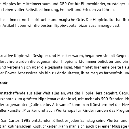
le Hippies im Mittelmeerraum und DER Ort für Blumenkinder, Aussteiger un
n Leben voller Selbstbestimmung, Freiheit und Frieden zu führen.
nsel immer noch spirituelle und magische Orte. Die Hippiekultur hat ihre
en Artikel haben wir die besten Hippie-Spots Ibizas zusammengefasst.
kreative Köpfe wie Designer und Musiker waren, begannen sie mit Gegens
 der Jahre wurden die sogenannten Hippiemärkte immer beliebter und ein St
 und verteilen sich über die gesamte Insel. Man findet hier eine breite 
r-Power-Accessoires bis hin zu Antiquitäten, Ibiza mag es farbenfroh und
anár.
nstschaffende aus aller Welt alles an, was das Hippie Herz begehrt. Geg
ahrzehnte zum größten Hippiemarkt der Insel, mit mehr als 500 Ständen. 
der sogenannten „Calle de los Artesanos“ kann man Künstlern bei der Her
raßenkünstler, Musiker und auch Workshops für Kinder runden das Progr
in San Carlos. 1985 entstanden, öffnet er jeden Samstag seine Pforten und
n kulinarischen Köstlichkeiten, kann man sich auch bei einer Massage v