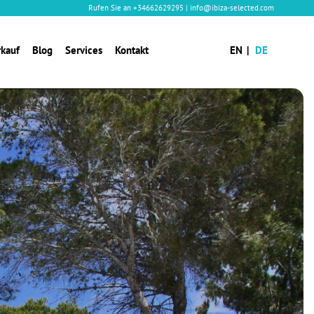
Rufen Sie an
+34662629295
|
info@ibiza-selected.com
rkauf
Blog
Services
Kontakt
EN
DE