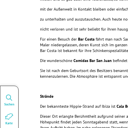
mit der Außenwelt in Kontakt bleiben oder einf
zu unterhalten und auszutauschen. Auch heute no
nicht verloren und ist sehr beliebt für ihren hau
Für einen Besuch der
Bar Costa
fährt man nach San
Maler niedergelassen, deren Kunst sich im ganzen
Bar Costa ist bekannt für ihre Schinkenspezialität
Die wunderschöne
Comidas Bar San Juan
befindet 
Sie ist nach dem Geburtsort des Besitzers benann
kennenzulernen. Die Atmosphäre ist entspannt und l
Strände
Suchen
Der bekannteste Hippie-Strand auf Ibiza ist
Cala B
Dieser Ort erlangte Berühmtheit aufgrund seiner 
Höhepunkt findet jeden Sonntagabend statt, wenn
Karte
ihren Auftritt haben. Im nahe gelegenen Strandre