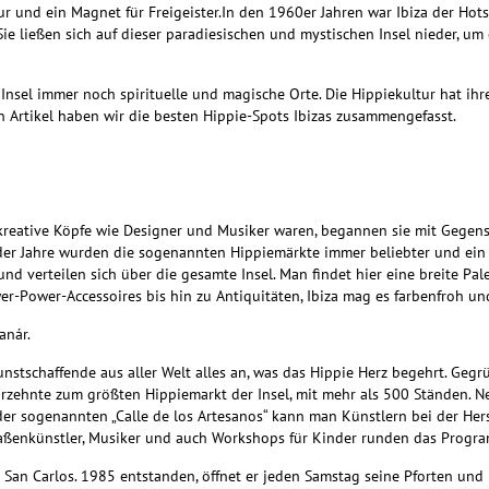
ur und ein Magnet für Freigeister.
In den 1960er Jahren war Ibiza der Hot
ie ließen sich auf dieser paradiesischen und mystischen Insel nieder, um
nsel immer noch spirituelle und magische Orte. Die Hippiekultur hat ihre
en Artikel haben wir die besten Hippie-Spots Ibizas zusammengefasst.
kreative Köpfe wie Designer und Musiker waren, begannen sie mit Gegens
 der Jahre wurden die sogenannten Hippiemärkte immer beliebter und ein St
 und verteilen sich über die gesamte Insel. Man findet hier eine breite 
r-Power-Accessoires bis hin zu Antiquitäten, Ibiza mag es farbenfroh und
anár.
nstschaffende aus aller Welt alles an, was das Hippie Herz begehrt. Geg
ahrzehnte zum größten Hippiemarkt der Insel, mit mehr als 500 Ständen. 
der sogenannten „Calle de los Artesanos“ kann man Künstlern bei der Her
raßenkünstler, Musiker und auch Workshops für Kinder runden das Progr
in San Carlos. 1985 entstanden, öffnet er jeden Samstag seine Pforten und