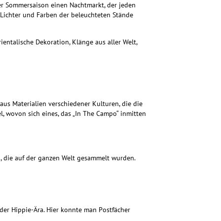
der Sommersaison einen Nachtmarkt, der jeden
 Lichter und Farben der beleuchteten Stände
ientalische Dekoration, Klänge aus aller Welt,
us Materialien verschiedener Kulturen, die die
el, wovon sich eines, das „In The Campo“ inmitten
en, die auf der ganzen Welt gesammelt wurden.
n der Hippie-Ära. Hier konnte man Postfächer