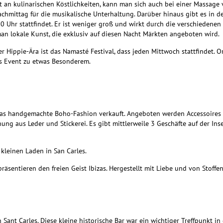
n kulinarischen Köstlichkeiten, kann man sich auch bei einer Massage v
Nachmittag für die musikalische Unterhaltung. Darüber hinaus gibt es in 
 Uhr stattfindet. Er ist weniger groß und wirkt durch die verschiedenen
man lokale Kunst, die exklusiv auf diesen Nacht Märkten angeboten wird.
r Hippie-Ära ist das Namasté Festival, dass jeden Mittwoch stattfindet. Or
es Event zu etwas Besonderem.
das handgemachte Boho-Fashion verkauft. Angeboten werden Accessoires a
ung aus Leder und Stickerei. Es gibt mittlerweile 3 Geschäfte auf der Ins
kleinen Laden in San Carles.
räsentieren den freien Geist Ibizas. Hergestellt mit Liebe und von Stoff
n Sant Carles. Diese kleine historische Bar war ein wichtiger Treffpunkt i