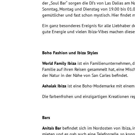
der „Soul Bar“ sorgen die DJ’s von Las Dalias am 
Sonntag, Montag und Dienstag von 19.00 bis 01.00
gemütlicher und fast schon mystisch. Hier findet 
Ein ganz besonderes Ereignis für alle Liebhaber de
gute Energie und vielen Ibiza-Vibes machen dies
Boho Fashion und Ibiza Styles
World Family Ibiza
ist ein Familienunternehmen, 
Familie auf ihren Reisen gesammelt hat, eine Misch
der Natur in der Nähe von San Carles befindet.
Ashalak Ibiza
ist eine Boho-Modemarke mit einem 
Die farbenfrohen und einzigartigen Kreationen rep
Bars
Anita’s Bar
befindet sich im Nordosten von Ibiza, i
mieten und es gab auch eine Telefonzelle, so ko