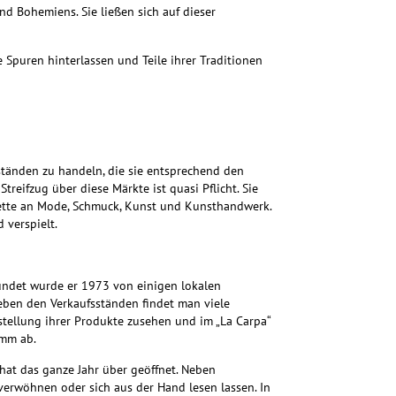
d Bohemiens. Sie ließen sich auf dieser
 Spuren hinterlassen und Teile ihrer Traditionen
tänden zu handeln, die sie entsprechend den
reifzug über diese Märkte ist quasi Pflicht. Sie
Palette an Mode, Schmuck, Kunst und Kunsthandwerk.
 verspielt.
ründet wurde er 1973 von einigen lokalen
Neben den Verkaufsständen findet man viele
stellung ihrer Produkte zusehen und im „La Carpa“
amm ab.
 hat das ganze Jahr über geöffnet. Neben
erwöhnen oder sich aus der Hand lesen lassen. In