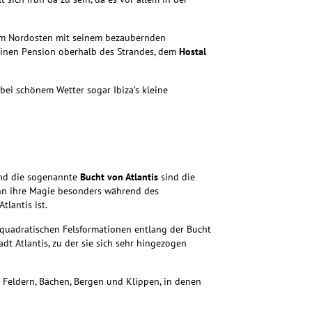
m Nordosten mit seinem bezaubernden
kleinen Pension oberhalb des Strandes, dem
Hostal
 bei schönem Wetter sogar Ibiza’s kleine
nd die sogenannte
Bucht von Atlantis
sind die
nn ihre Magie besonders während des
tlantis ist.
e quadratischen Felsformationen entlang der Bucht
dt Atlantis, zu der sie sich sehr hingezogen
t Feldern, Bächen, Bergen und Klippen, in denen