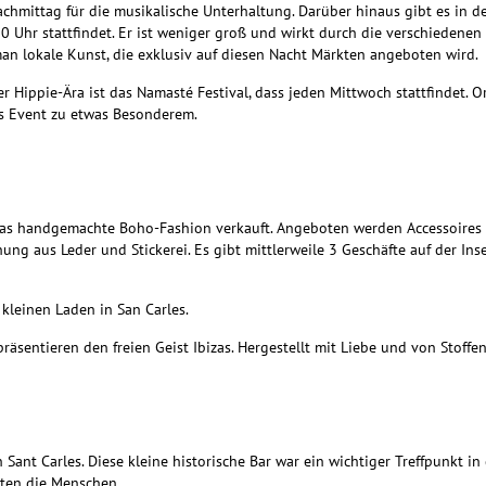
Nachmittag für die musikalische Unterhaltung. Darüber hinaus gibt es in 
 Uhr stattfindet. Er ist weniger groß und wirkt durch die verschiedenen
man lokale Kunst, die exklusiv auf diesen Nacht Märkten angeboten wird.
r Hippie-Ära ist das Namasté Festival, dass jeden Mittwoch stattfindet. Or
es Event zu etwas Besonderem.
das handgemachte Boho-Fashion verkauft. Angeboten werden Accessoires a
ung aus Leder und Stickerei. Es gibt mittlerweile 3 Geschäfte auf der Ins
kleinen Laden in San Carles.
räsentieren den freien Geist Ibizas. Hergestellt mit Liebe und von Stoff
n Sant Carles. Diese kleine historische Bar war ein wichtiger Treffpunkt i
nnten die Menschen