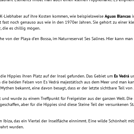
FKK-Liebhaber auf ihre Kosten kommen, wie beispielsweise
Aguas Blancas
i
ht fast noch genauso aus wie in den 1970er Jahren. Sie gehört zu einer 
, die es chillig mögen.
ähe von der Playa d’en Bossa, im Naturreservat Ses Salines. Hier kann man
die Hippies ihren Platz auf der Insel gefunden. Das Gebiet um
Es Vedrá
u
n die beiden Felsen von Es Vedrá majestätisch aus dem Meer und man ka
Mythen bekannt, eine davon besagt, dass er der letzte sichtbare Teil von A
rt und wurde zu einem Treffpunkt für Freigeister aus der ganzen Welt. Di
chaffen, aber für die Hippies sind diese Steine Teil der versunkenen Sta
 Ibiza, das ein Viertel der Inselfläche einnimmt. Eine wilde Schönheit mi
wahrt wurden.