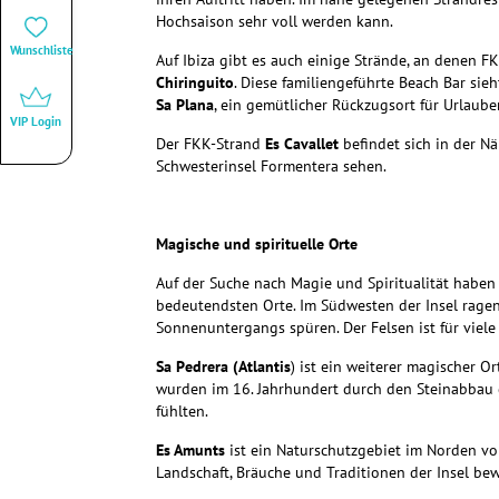
Hochsaison sehr voll werden kann.
Wunschliste
Auf Ibiza gibt es auch einige Strände, an denen 
Chiringuito
. Diese familiengeführte Beach Bar sie
Sa Plana
, ein gemütlicher Rückzugsort für Urlauber
VIP Login
Der FKK-Strand
Es Cavallet
befindet sich in der N
Schwesterinsel Formentera sehen.
Magische und spirituelle Orte
Auf der Suche nach Magie und Spiritualität haben 
bedeutendsten Orte. Im Südwesten der Insel rage
Sonnenuntergangs spüren. Der Felsen ist für viele 
Sa Pedrera (Atlantis
) ist ein weiterer magischer O
wurden im 16. Jahrhundert durch den Steinabbau ges
fühlten.
Es Amunts
ist ein Naturschutzgebiet im Norden von
Landschaft, Bräuche und Traditionen der Insel be