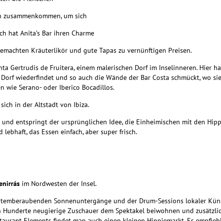
ach zusammenkommen, um sich
ch hat Anita’s Bar ihren Charme
sgemachten Kräuterlikör und gute Tapas zu vernünftigen Preisen.
ta Gertrudis de Fruitera, einem malerischen Dorf im Inselinneren. Hier ha
 Dorf wiederfindet und so auch die Wände der Bar Costa schmückt, wo sie 
en wie Serano- oder Iberico Bocadillos.
sich in der Altstadt von Ibiza.
t und entspringt der ursprünglichen Idee, die Einheimischen mit den Hi
ebhaft, das Essen einfach, aber super frisch.
enirrás
im Nordwesten der Insel.
atemberaubenden Sonnenuntergänge und der Drum-Sessions lokaler Künstl
 Hunderte neugierige Zuschauer dem Spektakel beiwohnen und zusätzlich
staurant Elements findet man auch einen kleinen Hippiemarkt. Es
empfiehl