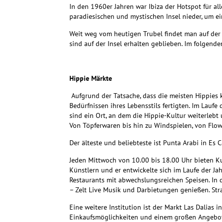
In den 1960er Jahren war Ibiza der Hotspot für al
paradiesischen und mystischen Insel nieder, um ei
Weit weg vom heutigen Trubel findet man auf der I
sind auf der Insel erhalten geblieben. Im folgend
Hippie Märkte
Aufgrund der Tatsache, dass die meisten Hippies 
Bedürfnissen ihres Lebensstils fertigten. Im Laufe
sind ein Ort, an dem die Hippie-Kultur weiterlebt
Von Töpferwaren bis hin zu Windspielen, von Flowe
Der älteste und beliebteste ist Punta Arabi in Es C
Jeden Mittwoch von 10.00 bis 18.00 Uhr bieten Ku
Künstlern und er entwickelte sich im Laufe der J
Restaurants mit abwechslungsreichen Speisen. In 
– Zelt Live Musik und Darbietungen genießen. St
Eine weitere Institution ist der Markt Las Dalias 
Einkaufsmöglichkeiten und einem großen Angebot a