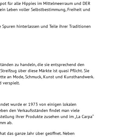
spot für alle Hippies im Mittelmeerraum und DER
 ein Leben voller Selbstbestimmung, Freiheit und
 Spuren hinterlassen und Teile ihrer Traditionen
tänden zu handeln, die sie entsprechend den
reifzug über diese Märkte ist quasi Pflicht. Sie
Palette an Mode, Schmuck, Kunst und Kunsthandwerk.
 verspielt.
ründet wurde er 1973 von einigen lokalen
Neben den Verkaufsständen findet man viele
stellung ihrer Produkte zusehen und im „La Carpa“
amm ab.
 hat das ganze Jahr über geöffnet. Neben