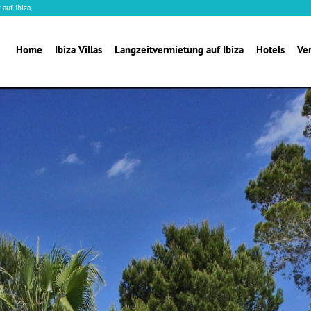
 auf Ibiza
Home
Ibiza Villas
Langzeitvermietung auf Ibiza
Hotels
Ve