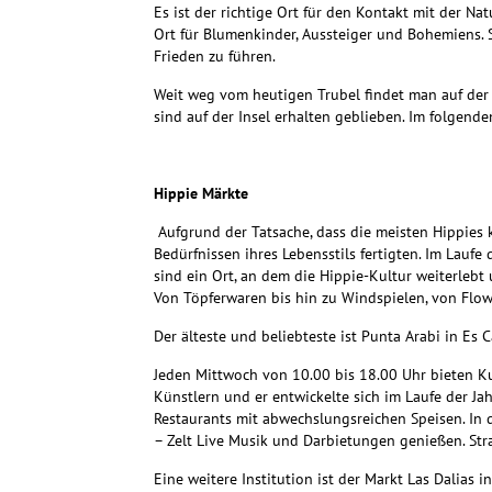
Es ist der richtige Ort für den Kontakt mit der Nat
Ort für Blumenkinder, Aussteiger und Bohemiens. S
Frieden zu führen.
Weit weg vom heutigen Trubel findet man auf der I
sind auf der Insel erhalten geblieben. Im folgend
Hippie Märkte
Aufgrund der Tatsache, dass die meisten Hippies 
Bedürfnissen ihres Lebensstils fertigten. Im Laufe
sind ein Ort, an dem die Hippie-Kultur weiterlebt
Von Töpferwaren bis hin zu Windspielen, von Flowe
Der älteste und beliebteste ist Punta Arabi in Es C
Jeden Mittwoch von 10.00 bis 18.00 Uhr bieten Ku
Künstlern und er entwickelte sich im Laufe der J
Restaurants mit abwechslungsreichen Speisen. In 
– Zelt Live Musik und Darbietungen genießen. St
Eine weitere Institution ist der Markt Las Dalias 