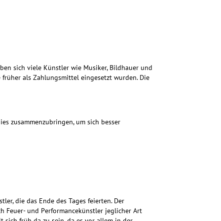
ben sich viele Künstler wie Musiker, Bildhauer und
früher als Zahlungsmittel eingesetzt wurden. Die
ppies zusammenzubringen, um sich besser
er, die das Ende des Tages feierten. Der
 Feuer- und Performancekünstler jeglicher Art
t sich früh da zu sein, da es vor allem in der