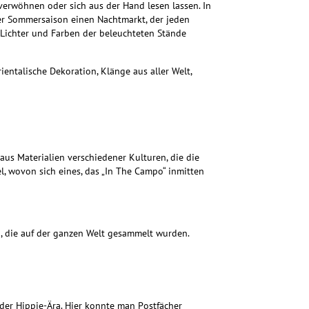
erwöhnen oder sich aus der Hand lesen lassen. In
der Sommersaison einen Nachtmarkt, der jeden
 Lichter und Farben der beleuchteten Stände
ientalische Dekoration, Klänge aus aller Welt,
us Materialien verschiedener Kulturen, die die
el, wovon sich eines, das „In The Campo“ inmitten
en, die auf der ganzen Welt gesammelt wurden.
n der Hippie-Ära. Hier konnte man Postfächer