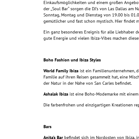
Einkaufsmöglichkeiten und einem großen Angebot a
der „Soul Bar“ sorgen die DJ’s von Las Dalias am 
Sonntag, Montag und Dienstag von 19.00 bis 01.00
gemütlicher und fast schon mystisch. Hier findet 
Ein ganz besonderes Ereignis für alle Liebhaber de
gute Energie und vielen Ibiza-Vibes machen dies
Boho Fashion und Ibiza Styles
World Family Ibiza
ist ein Familienunternehmen, 
Familie auf ihren Reisen gesammelt hat, eine Misch
der Natur in der Nähe von San Carles befindet.
Ashalak Ibiza
ist eine Boho-Modemarke mit einem 
Die farbenfrohen und einzigartigen Kreationen rep
Bars
Anita’s Bar
befindet sich im Nordosten von Ibiza, i