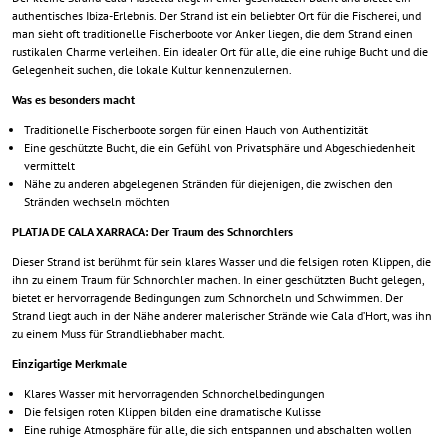
authentisches Ibiza-Erlebnis. Der Strand ist ein beliebter Ort für die Fischerei, und
man sieht oft traditionelle Fischerboote vor Anker liegen, die dem Strand einen
rustikalen Charme verleihen. Ein idealer Ort für alle, die eine ruhige Bucht und die
Gelegenheit suchen, die lokale Kultur kennenzulernen.
Was es besonders macht
Traditionelle Fischerboote sorgen für einen Hauch von Authentizität
Eine geschützte Bucht, die ein Gefühl von Privatsphäre und Abgeschiedenheit
vermittelt
Nähe zu anderen abgelegenen Stränden für diejenigen, die zwischen den
Stränden wechseln möchten
PLATJA DE CALA XARRACA: Der Traum des Schnorchlers
Dieser Strand ist berühmt für sein klares Wasser und die felsigen roten Klippen, die
ihn zu einem Traum für Schnorchler machen. In einer geschützten Bucht gelegen,
bietet er hervorragende Bedingungen zum Schnorcheln und Schwimmen. Der
Strand liegt auch in der Nähe anderer malerischer Strände wie Cala d’Hort, was ihn
zu einem Muss für Strandliebhaber macht.
Einzigartige Merkmale
Klares Wasser mit hervorragenden Schnorchelbedingungen
Die felsigen roten Klippen bilden eine dramatische Kulisse
Eine ruhige Atmosphäre für alle, die sich entspannen und abschalten wollen