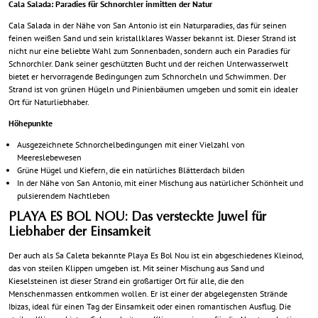
Cala Salada: Paradies für Schnorchler inmitten der Natur
Cala Salada in der Nähe von San Antonio ist ein Naturparadies, das für seinen
feinen weißen Sand und sein kristallklares Wasser bekannt ist. Dieser Strand ist
nicht nur eine beliebte Wahl zum Sonnenbaden, sondern auch ein Paradies für
Schnorchler. Dank seiner geschützten Bucht und der reichen Unterwasserwelt
bietet er hervorragende Bedingungen zum Schnorcheln und Schwimmen. Der
Strand ist von grünen Hügeln und Pinienbäumen umgeben und somit ein idealer
Ort für Naturliebhaber.
Höhepunkte
Ausgezeichnete Schnorchelbedingungen mit einer Vielzahl von
Meereslebewesen
Grüne Hügel und Kiefern, die ein natürliches Blätterdach bilden
In der Nähe von San Antonio, mit einer Mischung aus natürlicher Schönheit und
pulsierendem Nachtleben
PLAYA ES BOL NOU: Das versteckte Juwel für
Liebhaber der Einsamkeit
Der auch als Sa Caleta bekannte Playa Es Bol Nou ist ein abgeschiedenes Kleinod,
das von steilen Klippen umgeben ist. Mit seiner Mischung aus Sand und
Kieselsteinen ist dieser Strand ein großartiger Ort für alle, die den
Menschenmassen entkommen wollen. Er ist einer der abgelegensten Strände
Ibizas, ideal für einen Tag der Einsamkeit oder einen romantischen Ausflug. Die