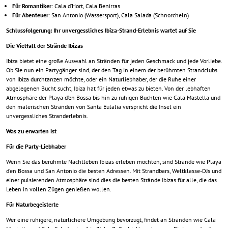
Für Romantiker
: Cala d’Hort, Cala Benirras
Für Abenteuer
: San Antonio (Wassersport), Cala Salada (Schnorcheln)
Schlussfolgerung: Ihr unvergessliches Ibiza-Strand-Erlebnis wartet auf Sie
Die Vielfalt der Strände Ibizas
Ibiza bietet eine große Auswahl an Stränden für jeden Geschmack und jede Vorliebe.
Ob Sie nun ein Partygänger sind, der den Tag in einem der berühmten Strandclubs
von Ibiza durchtanzen möchte, oder ein Naturliebhaber, der die Ruhe einer
abgelegenen Bucht sucht, Ibiza hat für jeden etwas zu bieten. Von der lebhaften
Atmosphäre der Playa d’en Bossa bis hin zu ruhigen Buchten wie Cala Mastella und
den malerischen Stränden von Santa Eulalia verspricht die Insel ein
unvergessliches Stranderlebnis.
Was zu erwarten ist
Für die Party-Liebhaber
Wenn Sie das berühmte Nachtleben Ibizas erleben möchten, sind Strände wie Playa
d’en Bossa und San Antonio die besten Adressen. Mit Strandbars, Weltklasse-DJs und
einer pulsierenden Atmosphäre sind dies die besten Strände Ibizas für alle, die das
Leben in vollen Zügen genießen wollen.
Für Naturbegeisterte
Wer eine ruhigere, natürlichere Umgebung bevorzugt, findet an Stränden wie Cala