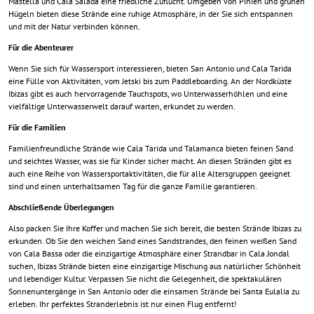
Mastella und Cala Salada eine friedliche Zuflucht. Umgeben von Pinien und grünen
Hügeln bieten diese Strände eine ruhige Atmosphäre, in der Sie sich entspannen
und mit der Natur verbinden können.
Für die Abenteurer
Wenn Sie sich für Wassersport interessieren, bieten San Antonio und Cala Tarida
eine Fülle von Aktivitäten, vom Jetski bis zum Paddleboarding. An der Nordküste
Ibizas gibt es auch hervorragende Tauchspots, wo Unterwasserhöhlen und eine
vielfältige Unterwasserwelt darauf warten, erkundet zu werden.
Für die Familien
Familienfreundliche Strände wie Cala Tarida und Talamanca bieten feinen Sand
und seichtes Wasser, was sie für Kinder sicher macht. An diesen Stränden gibt es
auch eine Reihe von Wassersportaktivitäten, die für alle Altersgruppen geeignet
sind und einen unterhaltsamen Tag für die ganze Familie garantieren.
Abschließende Überlegungen
Also packen Sie Ihre Koffer und machen Sie sich bereit, die besten Strände Ibizas zu
erkunden. Ob Sie den weichen Sand eines Sandstrandes, den feinen weißen Sand
von Cala Bassa oder die einzigartige Atmosphäre einer Strandbar in Cala Jondal
suchen, Ibizas Strände bieten eine einzigartige Mischung aus natürlicher Schönheit
und lebendiger Kultur. Verpassen Sie nicht die Gelegenheit, die spektakulären
Sonnenuntergänge in San Antonio oder die einsamen Strände bei Santa Eulalia zu
erleben. Ihr perfektes Stranderlebnis ist nur einen Flug entfernt!