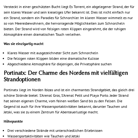
Versteckt in einer geschützten Bucht liegt Es Torrent, ein abgelegener Strand, der für
sein klares Wasser und sein kieseliges Ufer bekannt ist. Dies ist nicht einfach nur
ein Strand, sondern ein Paradies für Schnorchler. Im klaren Wasser wimmelt es nur
so von Meeresbewohnern, die hervorragende Möglichkeiten zum Schnorcheln
bieten. Der Strand wird von felsigen roten Klippen eingerahmt, die der ruhigen
Atmosphäre einen dramatischen Touch verleihen.
Was sie einzigartig macht
Klares Wasser mit ausgezeichneter Sicht zum Schnorcheln
Die felsigen roten Klippen bilden eine dramatische Kulisse
Abgeschiedene Atmosphäre für diejenigen, die Privatsphäre suchen
Portinatx: Der Charme des Nordens mit vielfältigen
Strandoptionen
Portinatx liegt im Norden Ibizas und ist ein charmantes Strandgebiet, das gleich drei
schöne Strände bietet: S’Arenal Gros, S’Arenal Petit und Playa Porto. Jeder Strand
hat seinen eigenen Charme, vom feinen weißen Sand bis zu den Felsen. Die
Gegend ist auch für ihre Wassersportaktivitäten bekannt, darunter Tauchen und
Jetski, was sie zu einem Zentrum für Abenteuerlustige macht.
Höhepunkte
Drei verschiedene Strände mit unterschiedlichen Erlebnissen
Wassersportaktivitäten wie Tauchen und Jetski