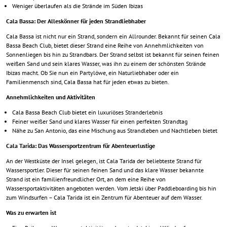
Weniger überlaufen als die Strände im Süden Ibizas
Cala Bassa: Der Alleskönner für jeden Strandliebhaber
Cala Bassa ist nicht nur ein Strand, sondern ein Allrounder. Bekannt für seinen Cala
Bassa Beach Club, bietet dieser Strand eine Reihe von Annehmlichkeiten von
Sonnenliegen bis hin zu Strandbars. Der Strand selbst ist bekannt für seinen feinen
weißen Sand und sein klares Wasser, was ihn zu einem der schönsten Strände
Ibizas macht. Ob Sie nun ein Partylöwe, ein Naturliebhaber oder ein
Familienmensch sind, Cala Bassa hat für jeden etwas zu bieten.
Annehmlichkeiten und Aktivitäten
Cala Bassa Beach Club bietet ein luxuriöses Stranderlebnis
Feiner weißer Sand und klares Wasser für einen perfekten Strandtag
Nähe zu San Antonio, das eine Mischung aus Strandleben und Nachtleben bietet
Cala Tarida: Das Wassersportzentrum für Abenteuerlustige
An der Westküste der Insel gelegen, ist Cala Tarida der beliebteste Strand für
Wassersportler. Dieser für seinen feinen Sand und das klare Wasser bekannte
Strand ist ein familienfreundlicher Ort, an dem eine Reihe von
Wassersportaktivitäten angeboten werden. Vom Jetski über Paddleboarding bis hin
zum Windsurfen – Cala Tarida ist ein Zentrum für Abenteuer auf dem Wasser.
Was zu erwarten ist