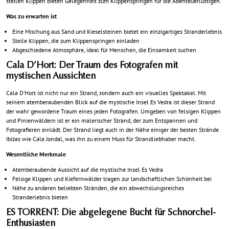
steilen Klippen bieten Gelegenheit zum Klippenspringen für die Abenteuerlustigen.
Was zu erwarten ist
Eine Mischung aus Sand und Kieselsteinen bietet ein einzigartiges Stranderlebnis
Steile Klippen, die zum Klippenspringen einladen
Abgeschiedene Atmosphäre, ideal für Menschen, die Einsamkeit suchen
Cala D’Hort: Der Traum des Fotografen mit
mystischen Aussichten
Cala D’Hort ist nicht nur ein Strand, sondern auch ein visuelles Spektakel. Mit
seinem atemberaubenden Blick auf die mystische Insel Es Vedra ist dieser Strand
der wahr gewordene Traum eines jeden Fotografen. Umgeben von felsigen Klippen
und Pinienwäldern ist er ein malerischer Strand, der zum Entspannen und
Fotografieren einlädt. Der Strand liegt auch in der Nähe einiger der besten Strände
Ibizas wie Cala Jondal, was ihn zu einem Muss für Strandliebhaber macht.
Wesentliche Merkmale
Atemberaubende Aussicht auf die mystische Insel Es Vedra
Felsige Klippen und Kiefernwälder tragen zur landschaftlichen Schönheit bei
Nähe zu anderen beliebten Stränden, die ein abwechslungsreiches
Stranderlebnis bieten
ES TORRENT: Die abgelegene Bucht für Schnorchel-
Enthusiasten