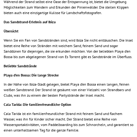
Während der Strand selbst eine Oase der Entspannung ist, bietet die Umgebung
Möglichkeiten zum Wandern und Erkunden der Pinienwälder. Die steilen Klippen
bieten auch eine einzigartige Kulisse für Landschaftsfotografen.
Das Sandstrand-Erlebnis auf Ibiza
Übersicht
Wenn Sie ein Fan von Sandstränden sind, wird Ibiza Sie nicht enttäuschen. Die Insel
bietet eine Reihe von Stränden mit weichem Sand, feinem Sand und sogar
Sanddünen für diejenigen, die sie erkunden möchten. Von der beliebten Playa d’en
Bossa bis zum abgelegenen Strand von Es Torrent gibt es Sandstrände im Überfluss.
Beliebte Sandstrände
Playa d’en Bossa: Die lange Strecke
In der Nähe von Ibiza-Stadt gelegen, bietet Playa d’en Bossa einen langen, feinen
weißen Sandstrand. Der Strand ist gesäumt von einer Vielzahl von Strandbars und
Clubs, was ihn zu einem der besten Partystrände der Insel macht.
Cala Tarida: Die familienfreundliche Option
Cala Tarida ist ein familienfreundlicher Strand mit feinem Sand und flachem
Wasser, was ihn für Kinder sicher macht. Der Strand bietet eine Reihe von
Wassersportaktivitäten, vom Paddelboarding bis zum Schnorcheln, und garantiert so
einen unterhaltsamen Tag für die ganze Familie.