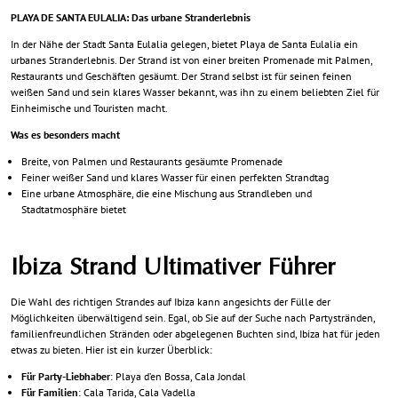
PLAYA DE SANTA EULALIA: Das urbane Stranderlebnis
In der Nähe der Stadt Santa Eulalia gelegen, bietet Playa de Santa Eulalia ein
urbanes Stranderlebnis. Der Strand ist von einer breiten Promenade mit Palmen,
Restaurants und Geschäften gesäumt. Der Strand selbst ist für seinen feinen
weißen Sand und sein klares Wasser bekannt, was ihn zu einem beliebten Ziel für
Einheimische und Touristen macht.
Was es besonders macht
Breite, von Palmen und Restaurants gesäumte Promenade
Feiner weißer Sand und klares Wasser für einen perfekten Strandtag
Eine urbane Atmosphäre, die eine Mischung aus Strandleben und
Stadtatmosphäre bietet
Ibiza Strand Ultimativer Führer
Die Wahl des richtigen Strandes auf Ibiza kann angesichts der Fülle der
Möglichkeiten überwältigend sein. Egal, ob Sie auf der Suche nach Partystränden,
familienfreundlichen Stränden oder abgelegenen Buchten sind, Ibiza hat für jeden
etwas zu bieten. Hier ist ein kurzer Überblick:
Für Party-Liebhaber
: Playa d’en Bossa, Cala Jondal
Für Familien
: Cala Tarida, Cala Vadella