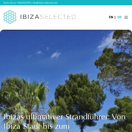
Rufen Sie an
+34662629295
|
info@ibiza-selected.com
EN
DE
Home
Ibiza Villas
Langzeitvermietung auf Ibiza
Hotels
Verkauf
Blog
Services
Kontakt
Ibizas ultimativer Strandführer: Von
Ibiza Stadt bis zum