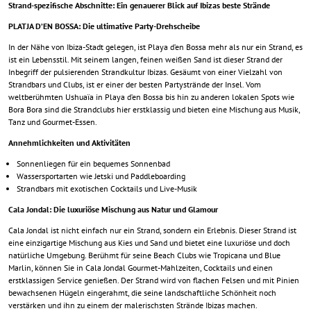
Strand-spezifische Abschnitte: Ein genauerer Blick auf Ibizas beste Strände
PLATJA D’EN BOSSA: Die ultimative Party-Drehscheibe
In der Nähe von Ibiza-Stadt gelegen, ist Playa d’en Bossa mehr als nur ein Strand, es
ist ein Lebensstil. Mit seinem langen, feinen weißen Sand ist dieser Strand der
Inbegriff der pulsierenden Strandkultur Ibizas. Gesäumt von einer Vielzahl von
Strandbars und Clubs, ist er einer der besten Partystrände der Insel. Vom
weltberühmten Ushuaïa in Playa d’en Bossa bis hin zu anderen lokalen Spots wie
Bora Bora sind die Strandclubs hier erstklassig und bieten eine Mischung aus Musik,
Tanz und Gourmet-Essen.
Annehmlichkeiten und Aktivitäten
Sonnenliegen für ein bequemes Sonnenbad
Wassersportarten wie Jetski und Paddleboarding
Strandbars mit exotischen Cocktails und Live-Musik
Cala Jondal: Die luxuriöse Mischung aus Natur und Glamour
Cala Jondal ist nicht einfach nur ein Strand, sondern ein Erlebnis. Dieser Strand ist
eine einzigartige Mischung aus Kies und Sand und bietet eine luxuriöse und doch
natürliche Umgebung. Berühmt für seine Beach Clubs wie Tropicana und Blue
Marlin, können Sie in Cala Jondal Gourmet-Mahlzeiten, Cocktails und einen
erstklassigen Service genießen. Der Strand wird von flachen Felsen und mit Pinien
bewachsenen Hügeln eingerahmt, die seine landschaftliche Schönheit noch
verstärken und ihn zu einem der malerischsten Strände Ibizas machen.