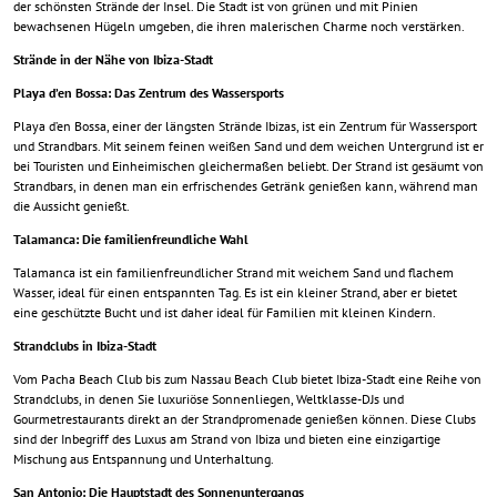
der schönsten Strände der Insel. Die Stadt ist von grünen und mit Pinien
bewachsenen Hügeln umgeben, die ihren malerischen Charme noch verstärken.
Strände in der Nähe von Ibiza-Stadt
Playa d’en Bossa: Das Zentrum des Wassersports
Playa d’en Bossa, einer der längsten Strände Ibizas, ist ein Zentrum für Wassersport
und Strandbars. Mit seinem feinen weißen Sand und dem weichen Untergrund ist er
bei Touristen und Einheimischen gleichermaßen beliebt. Der Strand ist gesäumt von
Strandbars, in denen man ein erfrischendes Getränk genießen kann, während man
die Aussicht genießt.
Talamanca: Die familienfreundliche Wahl
Talamanca ist ein familienfreundlicher Strand mit weichem Sand und flachem
Wasser, ideal für einen entspannten Tag. Es ist ein kleiner Strand, aber er bietet
eine geschützte Bucht und ist daher ideal für Familien mit kleinen Kindern.
Strandclubs in Ibiza-Stadt
Vom Pacha Beach Club bis zum Nassau Beach Club bietet Ibiza-Stadt eine Reihe von
Strandclubs, in denen Sie luxuriöse Sonnenliegen, Weltklasse-DJs und
Gourmetrestaurants direkt an der Strandpromenade genießen können. Diese Clubs
sind der Inbegriff des Luxus am Strand von Ibiza und bieten eine einzigartige
Mischung aus Entspannung und Unterhaltung.
San Antonio: Die Hauptstadt des Sonnenuntergangs