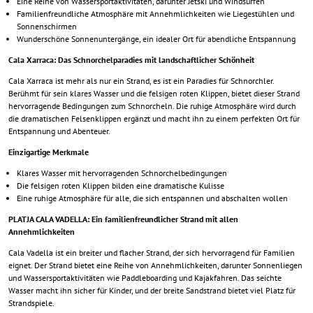
Eine Reihe von Wassersportaktivitäten, darunter Jetski und Windsurfen
Familienfreundliche Atmosphäre mit Annehmlichkeiten wie Liegestühlen und
Sonnenschirmen
Wunderschöne Sonnenuntergänge, ein idealer Ort für abendliche Entspannung
Cala Xarraca: Das Schnorchelparadies mit landschaftlicher Schönheit
Cala Xarraca ist mehr als nur ein Strand, es ist ein Paradies für Schnorchler.
Berühmt für sein klares Wasser und die felsigen roten Klippen, bietet dieser Strand
hervorragende Bedingungen zum Schnorcheln. Die ruhige Atmosphäre wird durch
die dramatischen Felsenklippen ergänzt und macht ihn zu einem perfekten Ort für
Entspannung und Abenteuer.
Einzigartige Merkmale
Klares Wasser mit hervorragenden Schnorchelbedingungen
Die felsigen roten Klippen bilden eine dramatische Kulisse
Eine ruhige Atmosphäre für alle, die sich entspannen und abschalten wollen
PLATJA CALA VADELLA: Ein familienfreundlicher Strand mit allen
Annehmlichkeiten
Cala Vadella ist ein breiter und flacher Strand, der sich hervorragend für Familien
eignet. Der Strand bietet eine Reihe von Annehmlichkeiten, darunter Sonnenliegen
und Wassersportaktivitäten wie Paddleboarding und Kajakfahren. Das seichte
Wasser macht ihn sicher für Kinder, und der breite Sandstrand bietet viel Platz für
Strandspiele.