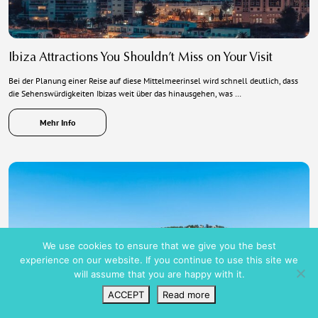
Ibiza Attractions You Shouldn’t Miss on Your Visit
Bei der Planung einer Reise auf diese Mittelmeerinsel wird schnell deutlich, dass
die Sehenswürdigkeiten Ibizas weit über das hinausgehen, was …
Mehr Info
We use cookies to ensure that we give you the best
experience on our website. If you continue to use this site we
will assume that you are happy with it.
ACCEPT
Read more
Wunschliste
VIP Login
Suchen
Karte