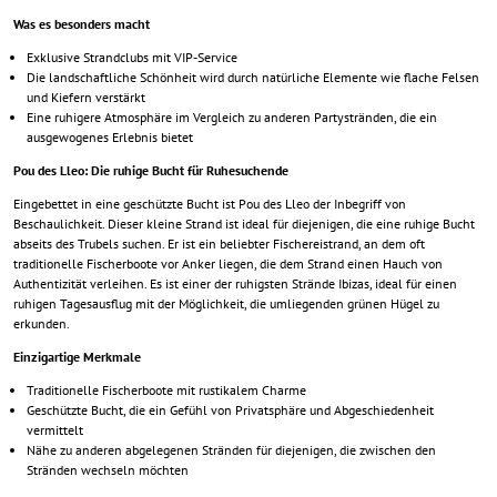
Was es besonders macht
Exklusive Strandclubs mit VIP-Service
Die landschaftliche Schönheit wird durch natürliche Elemente wie flache Felsen
und Kiefern verstärkt
Eine ruhigere Atmosphäre im Vergleich zu anderen Partystränden, die ein
ausgewogenes Erlebnis bietet
Pou des Lleo: Die ruhige Bucht für Ruhesuchende
Eingebettet in eine geschützte Bucht ist Pou des Lleo der Inbegriff von
Beschaulichkeit. Dieser kleine Strand ist ideal für diejenigen, die eine ruhige Bucht
abseits des Trubels suchen. Er ist ein beliebter Fischereistrand, an dem oft
traditionelle Fischerboote vor Anker liegen, die dem Strand einen Hauch von
Authentizität verleihen. Es ist einer der ruhigsten Strände Ibizas, ideal für einen
ruhigen Tagesausflug mit der Möglichkeit, die umliegenden grünen Hügel zu
erkunden.
Einzigartige Merkmale
Traditionelle Fischerboote mit rustikalem Charme
Geschützte Bucht, die ein Gefühl von Privatsphäre und Abgeschiedenheit
vermittelt
Nähe zu anderen abgelegenen Stränden für diejenigen, die zwischen den
Stränden wechseln möchten