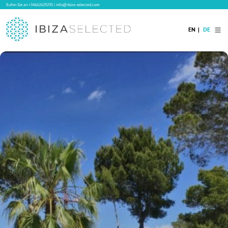
Rufen Sie an
+34662629295
|
info@ibiza-selected.com
EN
DE
Home
Ibiza Villas
Langzeitvermietung auf Ibiza
Hotels
Verkauf
Blog
Services
Kontakt