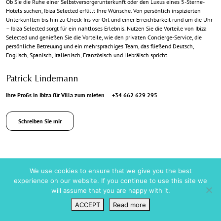
Ob Sie die Ruhe einer Selbstversorgerunterkunft oder den Luxus eines 5-Sterne-
Hotels suchen, Ibiza Selected erfüllt Ihre Wünsche. Von persönlich inspizierten
Unterkünften bis hin zu Check-Ins vor Ort und einer Erreichbarkeit rund um die Uhr
– Ibiza Selected sorgt für ein nahtloses Erlebnis. Nutzen Sie die Vorteile von Ibiza
Selected und genießen Sie die Vorteile, wie den privaten Concierge-Service, die
persönliche Betreuung und ein mehrsprachiges Team, das fließend Deutsch,
Englisch, Spanisch, Italienisch, Französisch und Hebräisch spricht.
Patrick Lindemann
Ihre Profis in Ibiza für Villa zum mieten
+34 662 629 295
Schreiben Sie mir
We use cookies to ensure that we give you the best
experience on our website. If you continue to use this site we
will assume that you are happy with it.
ACCEPT
Read more
Mehr als nur eine Auswahl
Wunschliste
VIP Login
Suchen
Karte