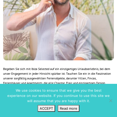
Begeben Sie sich mit Ibiza Selected auf ein einzigartiges Urlaubserlebnis, bei dem
unser Engagement in jeder Hinsicht spürbar ist. Tauchen Sie ein in die Faszination
unserer sorgfältig ausgewählten Ferienobjekte, darunter Villen, Fincas,
Ferienhäuser und Apartments, die alle Charme, Flair und einzigartiges Design
ausstrahlen. Ihre schönsten Tage im Jahr haben nichts anderes verdient. Unsere
We use cookies to ensure that we give you the best
Reise nach Ibiza begann im Jahr 2004, angetrieben von unserer Liebe zu dieser
experience on our website. If you continue to use this site we
bezaubernden Insel. Seit 2005 leben wir auf der Insel und gründeten 2010 Ibiza
will assume that you are happy with it.
Selected.
Stellen Sie sich Ihren idealen Urlaub zusammen, indem Sie aus verschiedenen
ACCEPT
Read more
Größen, Preiskategorien und Zusatzleistungen wählen.
Wunschliste
VIP Login
Suchen
Karte