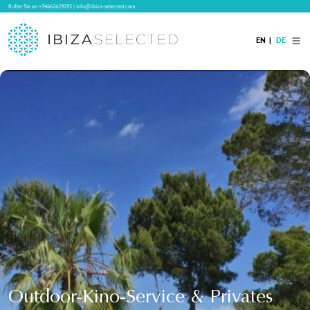
Rufen Sie an
+34662629295
|
info@ibiza-selected.com
EN
DE
Home
Ibiza Villas
Langzeitvermietung auf Ibiza
Hotels
Verkauf
Blog
Services
Kontakt
Outdoor-Kino-Service & Privates