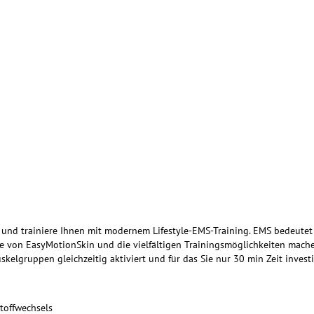
und trainiere Ihnen mit modernem Lifestyle-EMS-Training. EMS bedeutet 
e von EasyMotionSkin und die vielfältigen Trainingsmöglichkeiten machen 
uskelgruppen gleichzeitig aktiviert und für das Sie nur 30 min Zeit inves
toffwechsels