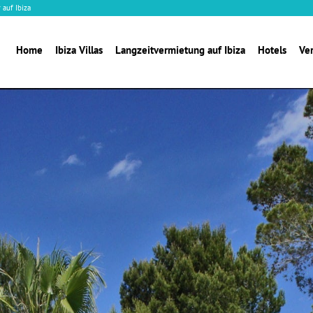
 auf Ibiza
Home
Ibiza Villas
Langzeitvermietung auf Ibiza
Hotels
Ve