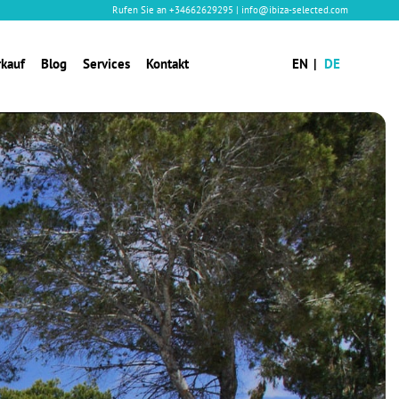
Rufen Sie an
+34662629295
|
info@ibiza-selected.com
rkauf
Blog
Services
Kontakt
EN
DE