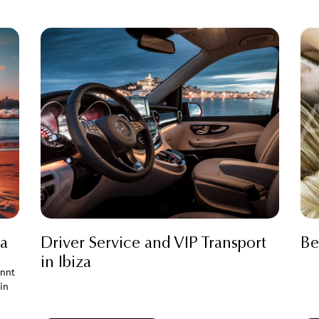
za
Driver Service and VIP Transport
Be
in Ibiza
innt
in