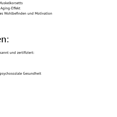
Muskelkorsetts
-Aging-Effekt
es Wohlbefinden und Motivation
n:
nnt und zertifiziert:
 psychosoziale Gesundheit