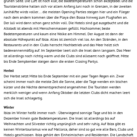
grünen Seite. Die Luft ist noch klar, die Badetemperaturen schon akzeptabel und die
Touristenströme halten sich vor allem Anfang Juni noch in Grenzen, in der zweiten
Junihälfte wirds voller…. die meisten Opening Parties steigen hier und ein Flieger
nach dem andern kommen über die Playa d’en Bossa hinweg zum Flughafen an.
Der Juli wird dann schon ganz schön voll. Die Hotels sind gut ausgebucht und die
Altstadt ist abends mit Menschenmassen gefüllt. Hochsommer, beste
Badetemperaturen und kaum eine Wolke am Himmel. Der August ist dann der
absolute Höhepunkt auf Ibiza. Alles ist ziemlich viel los. An den Stränden, in den
Restaurants und in den Clubs herrscht Hochbetrieb und das Meer heizt sich
badewannenmäßig auf. Im September leert sich die Insel dann langsam. Das Meer
ist allerdings noch richtig warm und die Clubs sind allesamt noch geöffnet. Mitte
bis Ende Semptember steigen dann die ersten Closing Partys.
Herbst
Der Herbst setzt Mitte bis Ende September mit ein paar Tagen Regen ein. Zwar
scheint immer noch die meiste Zeit die Sonne, aber die Tage werden ein bischen
kürzer und die Nächte dementsprechend angenehmer. Die Touristen werden
merklich weniger und wenn Anfang Oktober die letzten Clubs dicht machen leert
sich die Insel schlagartig.
Winter
Ibiza im Winter heißt immer noch : Überwiegend sonnige Tage und bis in den
Dezember hinein gute Badetemperaturen. Die Insel ist allerdings bis auf
Weihnachten und Silvester richtig ursprünglich und sehr ruhig. Auf Ibiza gibt es
keinen Wintertourismus wie auf Mallorca, daher sind so gut wie alle Bars, Clubs und
Hotels geschlossen. Ibiza gehört den Einheimischen und Residenten. Die Landschaft