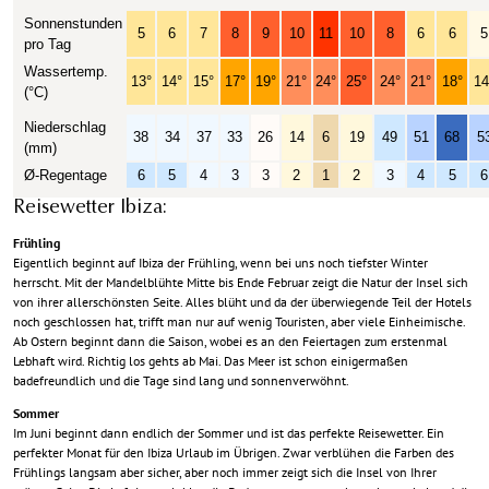
Sonnenstunden
5
6
7
8
9
10
11
10
8
6
6
5
pro Tag
Wassertemp.
13°
14°
15°
17°
19°
21°
24°
25°
24°
21°
18°
14
(°C)
Niederschlag
38
34
37
33
26
14
6
19
49
51
68
5
(mm)
Ø
-Regentage
6
5
4
3
3
2
1
2
3
4
5
6
Reisewetter Ibiza:
Frühling
Eigentlich beginnt auf Ibiza der Frühling, wenn bei uns noch tiefster Winter
herrscht. Mit der Mandelblühte Mitte bis Ende Februar zeigt die Natur der Insel sich
von ihrer allerschönsten Seite. Alles blüht und da der überwiegende Teil der Hotels
noch geschlossen hat, trifft man nur auf wenig Touristen, aber viele Einheimische.
Ab Ostern beginnt dann die Saison, wobei es an den Feiertagen zum erstenmal
Lebhaft wird. Richtig los gehts ab Mai. Das Meer ist schon einigermaßen
badefreundlich und die Tage sind lang und sonnenverwöhnt.
Sommer
Im Juni beginnt dann endlich der Sommer und ist das perfekte Reisewetter. Ein
perfekter Monat für den Ibiza Urlaub im Übrigen. Zwar verblühen die Farben des
Frühlings langsam aber sicher, aber noch immer zeigt sich die Insel von Ihrer