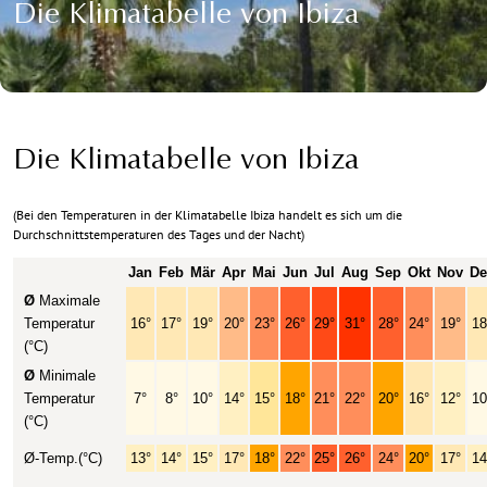
Die Klimatabelle von Ibiza
Die Klimatabelle von Ibiza
(Bei den Temperaturen in der Klimatabelle Ibiza handelt es sich um die
Durchschnittstemperaturen des Tages und der Nacht)
Jan
Feb
Mär
Apr
Mai
Jun
Jul
Aug
Sep
Okt
Nov
De
Ø
Maximale
Temperatur
16°
17°
19°
20°
23°
26°
29°
31°
28°
24°
19°
18
(°C)
Ø
Minimale
Temperatur
7°
8°
10°
14°
15°
18°
21°
22°
20°
16°
12°
10
(°C)
Ø-Temp.(°C)
13°
14°
15°
17°
18°
22°
25°
26°
24°
20°
17°
14