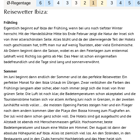
Ø
-Regentage
6
5
4
3
3
2
1
2
3
4
5
6
Reisewetter Ibiza:
Frühling
Eigentlich beginnt auf Ibiza der Frühling, wenn bei uns noch tiefster Winter
herrscht. Mit der Mandelblühte Mitte bis Ende Februar zeigt die Natur der Insel sich
von ihrer allerschönsten Seite. Alles blüht und da der überwiegende Teil der Hotels
noch geschlossen hat, trifft man nur auf wenig Touristen, aber viele Einheimische.
Ab Ostern beginnt dann die Saison, wobei es an den Feiertagen zum erstenmal
Lebhaft wird. Richtig los gehts ab Mai. Das Meer ist schon einigermaßen
badefreundlich und die Tage sind lang und sonnenverwöhnt.
Sommer
Im Juni beginnt dann endlich der Sommer und ist das perfekte Reisewetter. Ein
perfekter Monat für den Ibiza Urlaub im Übrigen. Zwar verblühen die Farben des
Frühlings langsam aber sicher, aber noch immer zeigt sich die Insel von Ihrer
grünen Seite. Die Luft ist noch klar, die Badetemperaturen schon akzeptabel und die
Touristenströme halten sich vor allem Anfang Juni noch in Grenzen, in der zweiten
Junihälfte wirds voller…. die meisten Opening Parties steigen hier und ein Flieger
nach dem andern kommen über die Playa d’en Bossa hinweg zum Flughafen an.
Der Juli wird dann schon ganz schön voll. Die Hotels sind gut ausgebucht und die
Altstadt ist abends mit Menschenmassen gefüllt. Hochsommer, beste
Badetemperaturen und kaum eine Wolke am Himmel. Der August ist dann der
absolute Höhepunkt auf Ibiza. Alles ist ziemlich viel los. An den Stränden, in den
Restaurants und in den Clubs herrscht Hochbetrieb und das Meer heizt sich