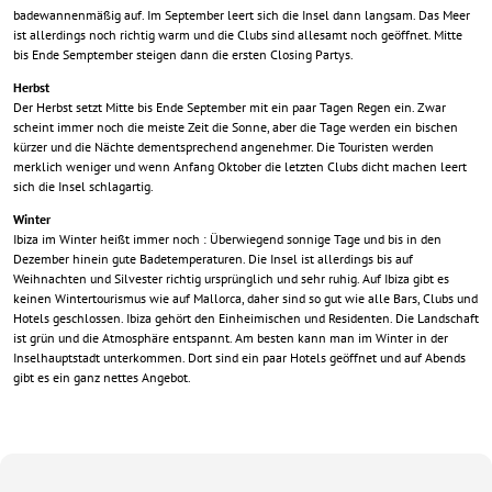
badewannenmäßig auf. Im September leert sich die Insel dann langsam. Das Meer
ist allerdings noch richtig warm und die Clubs sind allesamt noch geöffnet. Mitte
bis Ende Semptember steigen dann die ersten Closing Partys.
Herbst
Der Herbst setzt Mitte bis Ende September mit ein paar Tagen Regen ein. Zwar
scheint immer noch die meiste Zeit die Sonne, aber die Tage werden ein bischen
kürzer und die Nächte dementsprechend angenehmer. Die Touristen werden
merklich weniger und wenn Anfang Oktober die letzten Clubs dicht machen leert
sich die Insel schlagartig.
Winter
Ibiza im Winter heißt immer noch : Überwiegend sonnige Tage und bis in den
Dezember hinein gute Badetemperaturen. Die Insel ist allerdings bis auf
Weihnachten und Silvester richtig ursprünglich und sehr ruhig. Auf Ibiza gibt es
keinen Wintertourismus wie auf Mallorca, daher sind so gut wie alle Bars, Clubs und
Hotels geschlossen. Ibiza gehört den Einheimischen und Residenten. Die Landschaft
ist grün und die Atmosphäre entspannt. Am besten kann man im Winter in der
Inselhauptstadt unterkommen. Dort sind ein paar Hotels geöffnet und auf Abends
gibt es ein ganz nettes Angebot.