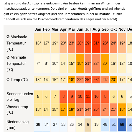
ist grün und die Atmosphäre entspannt. Am besten kann man im Winter in der
Inselhauptstadt unterkommen. Dort sind ein paar Hotels geöffnet und auf Abends
gibt es ein ganz nettes Angebot.(Bei den Temperaturen in der Klimatabelle Ibiza
handelt es sich um die Durchschnittstemperaturen des Tages und der Nacht)
Jan
Feb
Mär
Apr
Mai
Jun
Jul
Aug
Sep
Okt
Nov
De
Ø
Maximale
Temperatur
16°
17°
19°
20°
23°
26°
29°
31°
28°
24°
19°
18
(°C)
Ø
Minimale
Temperatur
7°
8°
10°
14°
15°
18°
21°
22°
20°
16°
12°
10
(°C)
Ø-Temp.(°C)
13°
14°
15°
17°
18°
22°
25°
26°
24°
20°
17°
14
Sonnenstunden
5
6
7
8
9
10
11
10
8
6
6
5
pro Tag
Wassertemp.
13°
14°
15°
17°
19°
21°
24°
25°
24°
21°
18°
14
(°C)
Niederschlag
38
34
37
33
26
14
6
19
49
51
68
5
(mm)