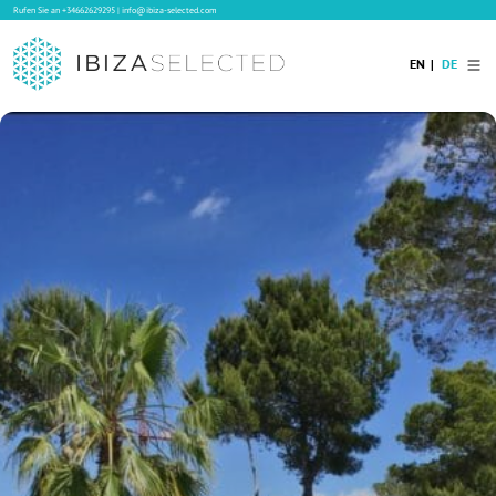
Rufen Sie an
+34662629295
|
info@ibiza-selected.com
EN
DE
Home
Ibiza Villas
Langzeitvermietung auf Ibiza
Hotels
Verkauf
Blog
Services
Kontakt