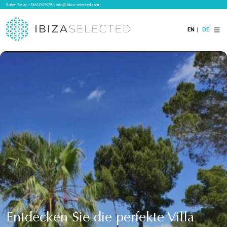
Rufen Sie an
+34662629295
|
info@ibiza-selected.com
EN
DE
Home
Ibiza Villas
Langzeitvermietung auf Ibiza
Hotels
Verkauf
Blog
Services
Kontakt
Entdecken Sie die perfekte Villa