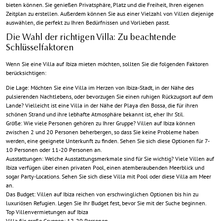
bieten können. Sie genießen Privatsphäre, Platz und die Freiheit, Ihren eigenen
Zeitplan zu erstellen. Außerdem können Sie aus einer Vielzahl von Villen diejenige
auswählen, die perfekt zu Ihren Bedürfnissen und Vorlieben passt.
Die Wahl der richtigen Villa: Zu beachtende
Schlüsselfaktoren
Wenn Sie eine Villa auf Ibiza mieten möchten, sollten Sie die folgenden Faktoren
berücksichtigen:
Die Lage: Möchten Sie eine Villa im Herzen von Ibiza-Stadt, in der Nähe des
pulsierenden Nachtlebens, oder bevorzugen Sie einen ruhigen Rückzugsort auf dem
Lande? Vielleicht ist eine Villa in der Nähe der Playa d’en Bossa, die für ihren
schönen Strand und ihre lebhafte Atmosphäre bekannt ist, eher Ihr Stil.
Größe: Wie viele Personen gehören zu Ihrer Gruppe? Villen auf Ibiza können
zwischen 2 und 20 Personen beherbergen, so dass Sie keine Probleme haben
werden, eine geeignete Unterkunft zu finden. Sehen Sie sich diese Optionen für 7-
10 Personen oder 11-20 Personen an.
Ausstattungen: Welche Ausstattungsmerkmale sind für Sie wichtig? Viele Villen auf
Ibiza verfügen über einen privaten Pool, einen atemberaubenden Meerblick und
sogar Party-Locations. Sehen Sie sich diese Villa mit Pool oder diese Villa am Meer
an.
Das Budget: Villen auf Ibiza reichen von erschwinglichen Optionen bis hin zu
luxuriösen Refugien. Legen Sie Ihr Budget fest, bevor Sie mit der Suche beginnen.
Top Villenvermietungen auf Ibiza
Villa für große Gruppen: 12-20 Personen