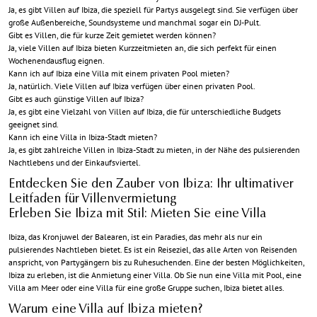
Ja, es gibt Villen auf Ibiza, die speziell für Partys ausgelegt sind. Sie verfügen über
große Außenbereiche, Soundsysteme und manchmal sogar ein DJ-Pult.
Gibt es Villen, die für kurze Zeit gemietet werden können?
Ja, viele Villen auf Ibiza bieten Kurzzeitmieten an, die sich perfekt für einen
Wochenendausflug eignen.
Kann ich auf Ibiza eine Villa mit einem privaten Pool mieten?
Ja, natürlich. Viele Villen auf Ibiza verfügen über einen privaten Pool.
Gibt es auch günstige Villen auf Ibiza?
Ja, es gibt eine Vielzahl von Villen auf Ibiza, die für unterschiedliche Budgets
geeignet sind.
Kann ich eine Villa in Ibiza-Stadt mieten?
Ja, es gibt zahlreiche Villen in Ibiza-Stadt zu mieten, in der Nähe des pulsierenden
Nachtlebens und der Einkaufsviertel.
Entdecken Sie den Zauber von Ibiza: Ihr ultimativer
Leitfaden für Villenvermietung
Erleben Sie Ibiza mit Stil:
Mieten Sie eine Villa
Ibiza, das Kronjuwel der Balearen, ist ein Paradies, das mehr als nur ein
pulsierendes Nachtleben bietet. Es ist ein Reiseziel, das alle Arten von Reisenden
anspricht, von Partygängern bis zu Ruhesuchenden. Eine der besten Möglichkeiten,
Ibiza zu erleben, ist die Anmietung einer Villa. Ob Sie nun eine Villa mit Pool, eine
Villa am Meer oder eine Villa für eine große Gruppe suchen, Ibiza bietet alles.
Warum eine Villa auf Ibiza mieten?