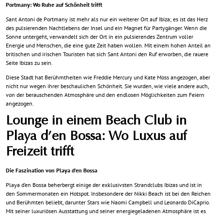
Portmany: Wo Ruhe auf Schönheit trifft
Sant Antoni de Portmany ist mehr als nur ein weiterer Ort auf Ibiza; es ist das Herz
des pulsierenden Nachtlebens der Insel und ein Magnet für Partygänger. Wenn die
Sonne untergeht, verwandelt sich der Ort in ein pulsierendes Zentrum voller
Energie und Menschen, die eine gute Zeit haben wollen. Mit einem hohen Anteil an
britischen und irischen Touristen hat sich Sant Antoni den Ruf erworben, die rauere
Seite Ibizas zu sein.
Diese Stadt hat Berühmtheiten wie Freddie Mercury und Kate Moss angezogen, aber
nicht nur wegen ihrer beschaulichen Schönheit. Sie wurden, wie viele andere auch,
von der berauschenden Atmosphäre und den endlosen Möglichkeiten zum Feiern
angezogen.
Lounge in einem Beach Club in
Playa d’en Bossa: Wo Luxus auf
Freizeit trifft
Die Faszination von Playa d’en Bossa
Playa d’en Bossa beherbergt einige der exklusivsten Strandclubs Ibizas und ist in
den Sommermonaten ein Hotspot. Insbesondere der Nikki Beach ist bei den Reichen
und Berühmten beliebt, darunter Stars wie Naomi Campbell und Leonardo DiCaprio.
Mit seiner luxuriösen Ausstattung und seiner energiegeladenen Atmosphäre ist es