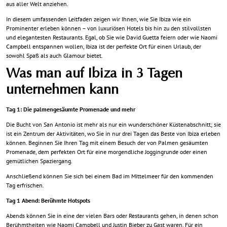
aus aller Welt anziehen.
In diesem umfassenden Leitfaden zeigen wir Ihnen, wie Sie Ibiza wie ein
Prominenter erleben können – von luxuriösen Hotels bis hin zu den stilvollsten
und elegantesten Restaurants. Egal, ob Sie wie David Guetta feiern oder wie Naomi
Campbell entspannen wollen, Ibiza ist der perfekte Ort für einen Urlaub, der
sowohl Spaß als auch Glamour bietet.
Was man auf Ibiza in 3 Tagen
unternehmen kann
Tag 1: Die palmengesäumte Promenade und mehr
Die Bucht von San Antonio ist mehr als nur ein wunderschöner Küstenabschnitt; sie
ist ein Zentrum der Aktivitäten, wo Sie in nur drei Tagen das Beste von Ibiza erleben
können. Beginnen Sie Ihren Tag mit einem Besuch der von Palmen gesäumten
Promenade, dem perfekten Ort für eine morgendliche Joggingrunde oder einen
gemütlichen Spaziergang.
Anschließend können Sie sich bei einem Bad im Mittelmeer für den kommenden
Tag erfrischen.
Tag 1 Abend: Berühmte Hotspots
Abends können Sie in eine der vielen Bars oder Restaurants gehen, in denen schon
Berühmtheiten wie Naomi Campbell und Justin Bieber zu Gast waren. Für ein