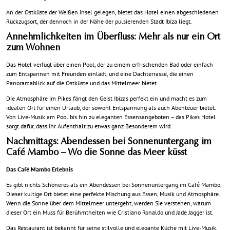
An der Ostküste der Weißen Insel gelegen, bietet das Hotel einen abgeschiedenen
Rückzugsort, der dennoch in der Nähe der pulsierenden Stadt Ibiza liegt.
Annehmlichkeiten im Überfluss: Mehr als nur ein Ort
zum Wohnen
Das Hotel verfügt über einen Pool, der zu einem erfrischenden Bad oder einfach
zum Entspannen mit Freunden einlädt, und eine Dachterrasse, die einen
Panoramablick auf die Ostküste und das Mittelmeer bietet.
Die Atmosphäre im Pikes fängt den Geist Ibizas perfekt ein und macht es zum
idealen Ort für einen Urlaub, der sowohl Entspannung als auch Abenteuer bietet.
Von Live-Musik am Pool bis hin zu eleganten Essensangeboten – das Pikes Hotel
sorgt dafür, dass Ihr Aufenthalt zu etwas ganz Besonderem wird.
Nachmittags: Abendessen bei Sonnenuntergang im
Café Mambo – Wo die Sonne das Meer küsst
Das Café Mambo Erlebnis
Es gibt nichts Schöneres als ein Abendessen bei Sonnenuntergang im Café Mambo.
Dieser kultige Ort bietet eine perfekte Mischung aus Essen, Musik und Atmosphäre.
Wenn die Sonne über dem Mittelmeer untergeht, werden Sie verstehen, warum
dieser Ort ein Muss für Berühmtheiten wie Cristiano Ronaldo und Jade Jagger ist.
Das Restaurant ist bekannt für seine stilvolle und elegante Küche mit Live-Musik,