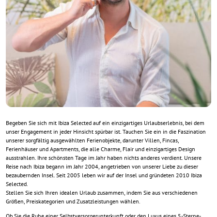
Begeben Sie sich mit Ibiza Selected auf ein einzigartiges Urlaubserlebnis, bei dem
unser Engagement in jeder Hinsicht spürbar ist. Tauchen Sie ein in die Faszination
unserer sorgfältig ausgewählten Ferienobjekte, darunter Villen, Fincas,
Ferienhäuser und Apartments, die alle Charme, Flair und einzigartiges Design
ausstrahlen. Ihre schönsten Tage im Jahr haben nichts anderes verdient. Unsere
Reise nach Ibiza begann im Jahr 2004, angetrieben von unserer Liebe zu dieser
bezaubernden Insel. Seit 2005 leben wir auf der Insel und gründeten 2010 Ibiza
Selected.
Stellen Sie sich Ihren idealen Urlaub zusammen, indem Sie aus verschiedenen
Größen, Preiskategorien und Zusatzleistungen wählen.
Ob Sie die Ruhe einer Selbstversorgerunterkunft oder den Luxus eines 5-Sterne-