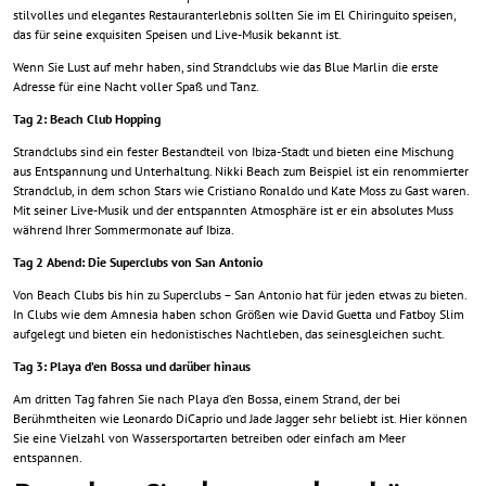
stilvolles und elegantes Restauranterlebnis sollten Sie im El Chiringuito speisen,
das für seine exquisiten Speisen und Live-Musik bekannt ist.
Wenn Sie Lust auf mehr haben, sind Strandclubs wie das Blue Marlin die erste
Adresse für eine Nacht voller Spaß und Tanz.
Tag 2: Beach Club Hopping
Strandclubs sind ein fester Bestandteil von Ibiza-Stadt und bieten eine Mischung
aus Entspannung und Unterhaltung. Nikki Beach zum Beispiel ist ein renommierter
Strandclub, in dem schon Stars wie Cristiano Ronaldo und Kate Moss zu Gast waren.
Mit seiner Live-Musik und der entspannten Atmosphäre ist er ein absolutes Muss
während Ihrer Sommermonate auf Ibiza.
Tag 2 Abend: Die Superclubs von San Antonio
Von Beach Clubs bis hin zu Superclubs – San Antonio hat für jeden etwas zu bieten.
In Clubs wie dem Amnesia haben schon Größen wie David Guetta und Fatboy Slim
aufgelegt und bieten ein hedonistisches Nachtleben, das seinesgleichen sucht.
Tag 3: Playa d’en Bossa und darüber hinaus
Am dritten Tag fahren Sie nach Playa d’en Bossa, einem Strand, der bei
Berühmtheiten wie Leonardo DiCaprio und Jade Jagger sehr beliebt ist. Hier können
Sie eine Vielzahl von Wassersportarten betreiben oder einfach am Meer
entspannen.