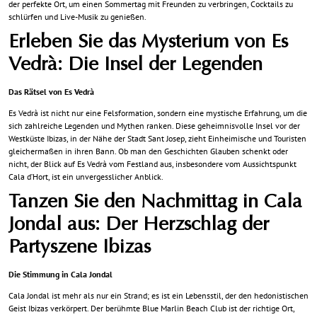
der perfekte Ort, um einen Sommertag mit Freunden zu verbringen, Cocktails zu
schlürfen und Live-Musik zu genießen.
Erleben Sie das Mysterium von Es
Vedrà: Die Insel der Legenden
Das Rätsel von Es Vedrà
Es Vedrà ist nicht nur eine Felsformation, sondern eine mystische Erfahrung, um die
sich zahlreiche Legenden und Mythen ranken. Diese geheimnisvolle Insel vor der
Westküste Ibizas, in der Nähe der Stadt Sant Josep, zieht Einheimische und Touristen
gleichermaßen in ihren Bann. Ob man den Geschichten Glauben schenkt oder
nicht, der Blick auf Es Vedrà vom Festland aus, insbesondere vom Aussichtspunkt
Cala d’Hort, ist ein unvergesslicher Anblick.
Tanzen Sie den Nachmittag in Cala
Jondal aus: Der Herzschlag der
Partyszene Ibizas
Die Stimmung in Cala Jondal
Cala Jondal ist mehr als nur ein Strand; es ist ein Lebensstil, der den hedonistischen
Geist Ibizas verkörpert. Der berühmte Blue Marlin Beach Club ist der richtige Ort,