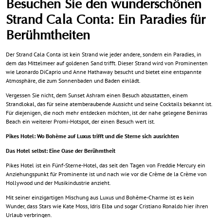
Besuchen Sie den wunderschönen
Strand Cala Conta: Ein Paradies für
Berühmtheiten
Der Strand Cala Conta ist kein Strand wie jeder andere, sondern ein Paradies, in
dem das Mittelmeer auf goldenen Sand trifft. Dieser Strand wird von Prominenten
wie Leonardo DiCaprio und Anne Hathaway besucht und bietet eine entspannte
Atmosphäre, die zum Sonnenbaden und Baden einlädt.
Vergessen Sie nicht, dem Sunset Ashram einen Besuch abzustatten, einem
Strandlokal, das für seine atemberaubende Aussicht und seine Cocktails bekannt ist.
Für diejenigen, die noch mehr entdecken möchten, ist der nahe gelegene Benirras
Beach ein weiterer Promi-Hotspot, der einen Besuch wert ist.
Pikes Hotel: Wo Bohème auf Luxus trifft und die Sterne sich ausrichten
Das Hotel selbst: Eine Oase der Berühmtheit
Pikes Hotel ist ein Fünf-Sterne-Hotel, das seit den Tagen von Freddie Mercury ein
Anziehungspunkt für Prominente ist und nach wie vor die Crème de la Crème von
Hollywood und der Musikindustrie anzieht.
Mit seiner einzigartigen Mischung aus Luxus und Bohème-Charme ist es kein
Wunder, dass Stars wie Kate Moss, Idris Elba und sogar Cristiano Ronaldo hier ihren
Urlaub verbringen.